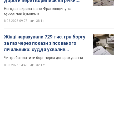
дороги перетворились на річки.
Відео
Негода накрила Івано-Франківщину та
курортний Буковель
8.08.2026 09:27
38,1 т.
Жінці нарахували 729 тис. грн боргу
за газ через покази зіпсованого
лічильника: суддя ухвалив
неочікуване рішення
Чи треба платити борг через донарахування
8.08.2026 14:43
32,1 т.