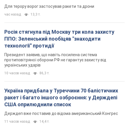
Для терору ворог застосував ракети та дрони
час назад
13,3 т.
Росія стягнула під Москву три кола захисту
ППО: Зеленський пообіцяв "знаходити
технології" протидії
Президент заявив, що навіть посилена система
протиповітряної оборони РФ не гарантує захисту від
українських ударів
10 часов назад
86,3 т.
Україна придбала у Туреччини 70 балістичних
ракет і багато іншого озброєння: у Держдепі
США оприлюднили список
Держдеп вже поставив до відома американський Конгрес
11 часов назад
14,4 т.