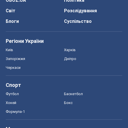
OBOZ.UA
Політика
Світ
Розслідування
Блоги
Суспільство
Регіони України
Київ
Харків
Запоріжжя
Дніпро
Черкаси
Спорт
Футбол
Баскетбол
Хокей
Бокс
Формула-1