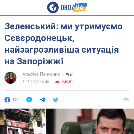
Зеленський: ми утримуємо
Сєвєродонецьк,
найзагрозливіша ситуація
на Запоріжжі
Альбіна Панченко
War
6.06.2022 16:48
249,5 т.
161
РУС