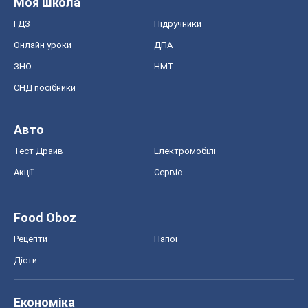
Моя школа
ГДЗ
Підручники
Онлайн уроки
ДПА
ЗНО
НМТ
СНД посібники
Авто
Тест Драйв
Електромобілі
Акції
Сервіс
Food Oboz
Рецепти
Напої
Дієти
Економіка