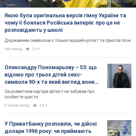
Якою була оригінальна версія гімну України та
чому її боялася Російська імперія: про це не
розповідають у школі
Державним символом є тільки перший куплет та приспів пісні
час назад
2,6 т.
Олександру Пономарьову – 53: що
відомо про трьох дітей секс-
символа 90-х та який вигляд вони
мають
За розвитком кар'єри артист не забував про
особисте щастя
6 часов назад
6,8 т.
У ПриватБанку розповіли, чи дійсні
долари 1996 року: чи приймають