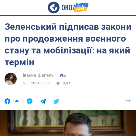
Зеленський підписав закони
про продовження воєнного
стану та мобілізації: на який
термін
Іванна Шепель
War
6.11.2024 09:56
8,0 т.
146
РУС