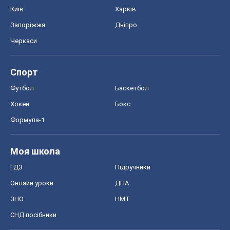
Київ
Харків
Запоріжжя
Дніпро
Черкаси
Спорт
Футбол
Баскетбол
Хокей
Бокс
Формула-1
Моя школа
ГДЗ
Підручники
Онлайн уроки
ДПА
ЗНО
НМТ
СНД посібники