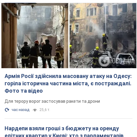
Армія Росії здійснила масовану атаку на Одесу:
горіла історична частина міста, є постраждалі.
Фото та відео
Для терору ворог застосував ракети та дрони
час назад
25,6 т.
Нардепи взяли гроші з бюджету на оренду
елітних квартир у Києві: хто з парламентарів