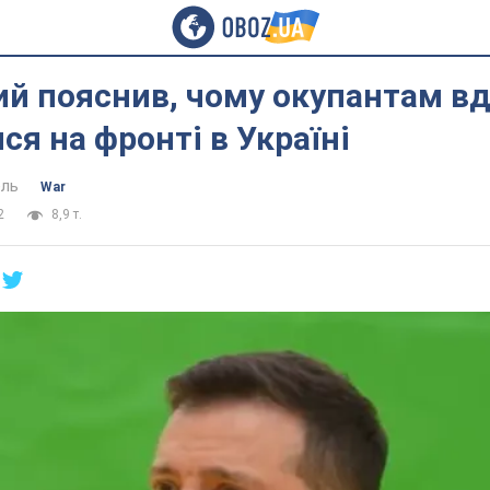
ий пояснив, чому окупантам в
ся на фронті в Україні
ель
War
2
8,9 т.