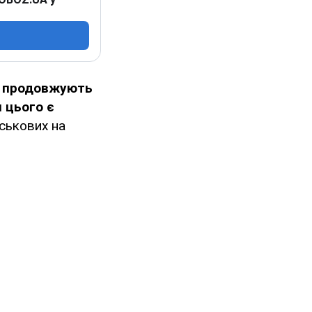
Ф продовжують
 цього є
йськових на