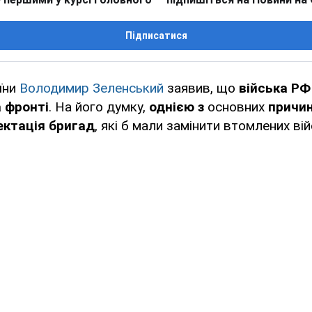
Підписатися
їни
Володимир Зеленський
заявив, що
війська Р
 фронті
. На його думку,
однією з
основних
причин
ектація бригад
, які б мали замінити втомлених ві