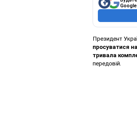
Google
Президент Укра
просуватися на
тривала компл
передовій.