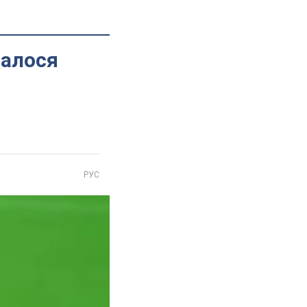
далося
РУС