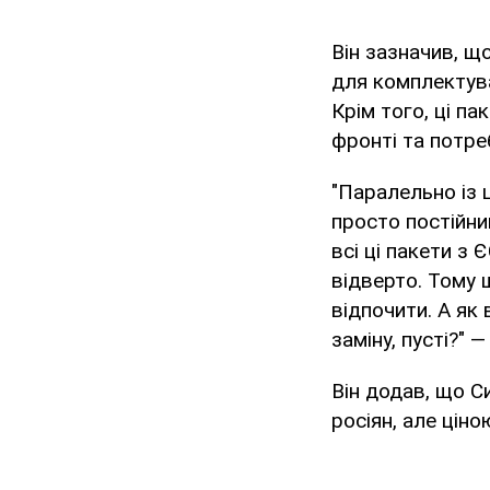
Він зазначив, щ
для комплектува
Крім того, ці п
фронті та потре
"Паралельно із 
просто постійни
всі ці пакети з
відверто. Тому щ
відпочити. А як 
заміну, пусті?" 
Він додав, що С
росіян, але цін