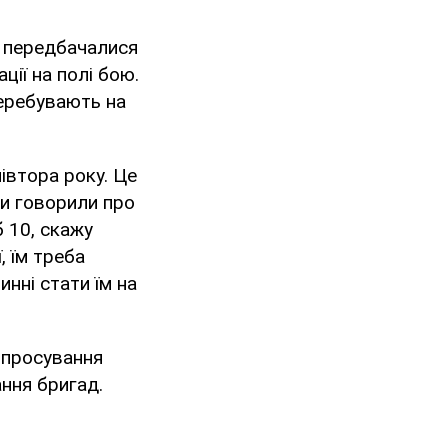
, передбачалися
ції на полі бою.
перебувають на
івтора року. Це
ми говорили про
б 10, скажу
, їм треба
инні стати їм на
 просування
ання бригад.