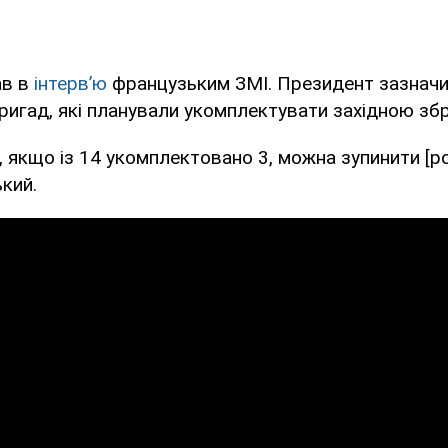
ав в
інтерв’ю
французьким ЗМІ. Президент зазначи
ригад, які планували укомплектувати західною зб
, якщо із 14 укомплектовано 3, можна зупинити [ро
кий.