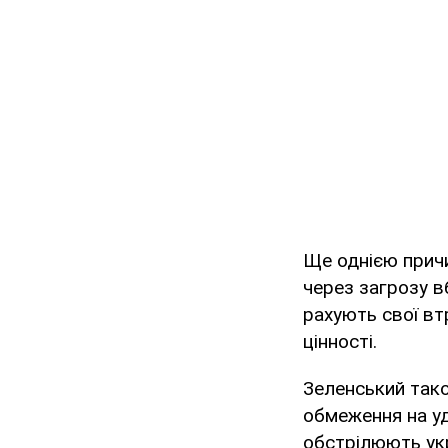
Ще однією причи
через загрозу вб
рахують свої вт
цінності.
Зеленський тако
обмеження на уд
обстрілюють ук