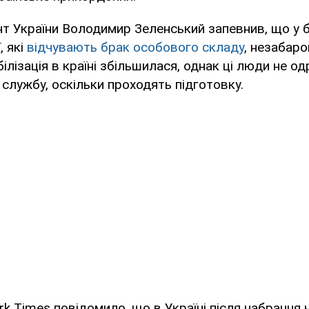
т України Володимир Зеленський запевнив, що у 
, які
відчувають брак особового складу
, незабар
ілізація в країні збільшилася, однак ці люди не од
службу, оскільки проходять підготовку.
k Times повідомило, що в Україні після набрання 