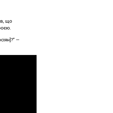
в, що
роєю.
сіян]?" —