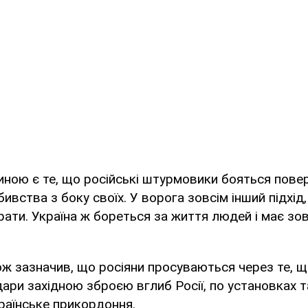
ною є те, що російські штурмовики бояться пове
ивства з боку своїх. У ворога зовсім інший підхід,
рати. Україна ж бореться за життя людей і має зов
ж зазначив, що росіяни просуваються через те, щ
ари західною зброєю вглиб Росії, по установках та
раїнське прикордоння.