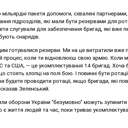
о мільярдні пакети допомоги, схвалені партнерами
ння підрозділів, які мали бути резервами для рота
акети слугували для забезпечення бригад, які вже 
бують снарядів.
цим готувалися резерви. Ми на це витратили вже п
й процес, коли ти відновлюєш свою армію. Коли 
 ЄС та США, — це укомплектування 14 бригад. Хоча 
о стоять хлопці на полі бою. І повинні бути ротації
ви будете проводити ротації, якщо бригади, які пов
— сказав Зеленський.
или оборони України "безумовно" можуть зупинити
ою є життя людей та час, поки триває укомплектув