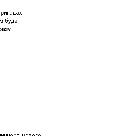
бригадах
ом буде
разу
чинності нового