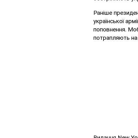
Раніше президен
української армії
поповнення. Моб
потрапляють на 
Видання New Yor