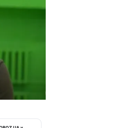
 OBOZ.UA у