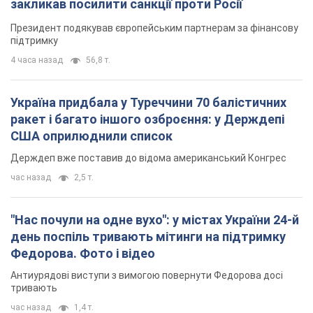
закликав посилити санкції проти Росії
Президент подякував європейським партнерам за фінансову
підтримку
4 часа назад
56,8 т.
Україна придбала у Туреччини 70 балістичних
ракет і багато іншого озброєння: у Держдепі
США оприлюднили список
Держдеп вже поставив до відома американський Конгрес
час назад
2,5 т.
"Нас почули на одне вухо": у містах України 24-й
день поспіль тривають мітинги на підтримку
Федорова. Фото і відео
Антиурядові виступи з вимогою повернути Федорова досі
тривають
час назад
1,4 т.