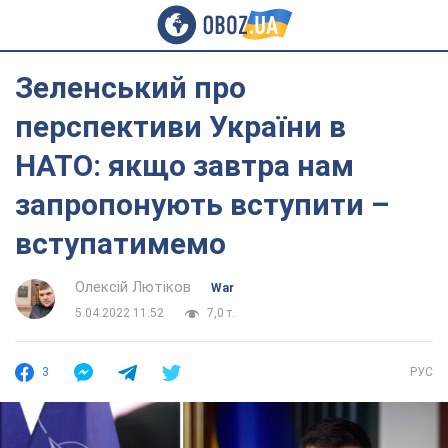
Зеленський про
перспективи України в
НАТО: якщо завтра нам
запропонують вступити –
вступатимемо
Олексій Лютіков
War
5.04.2022 11:52
7,0 т.
3
РУС