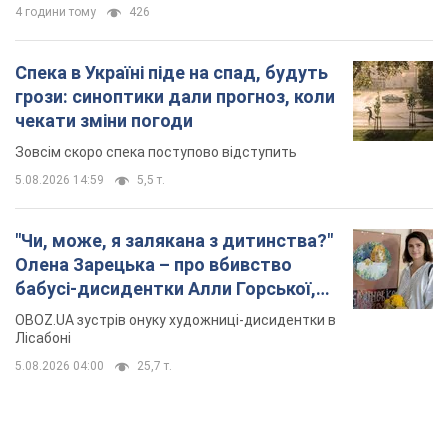
4 години тому
426
Спека в Україні піде на спад, будуть
грози: синоптики дали прогноз, коли
чекати зміни погоди
Зовсім скоро спека поступово відступить
5.08.2026 14:59
5,5 т.
"Чи, може, я залякана з дитинства?"
Олена Зарецька – про вбивство
бабусі-дисидентки Алли Горської,
критику Дмитра Стуса та втечу в
OBOZ.UA зустрів онуку художниці-дисидентки в
Португалію з 5 дітьми
Лісабоні
5.08.2026 04:00
25,7 т.