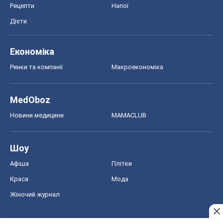
Рецепти
Напої
Дієти
Економіка
Ринки та компанії
Макроекономіка
MedOboz
Новини медицини
MAMACLUB
Шоу
Афіша
Плітки
Краса
Мода
Жіночий журнал