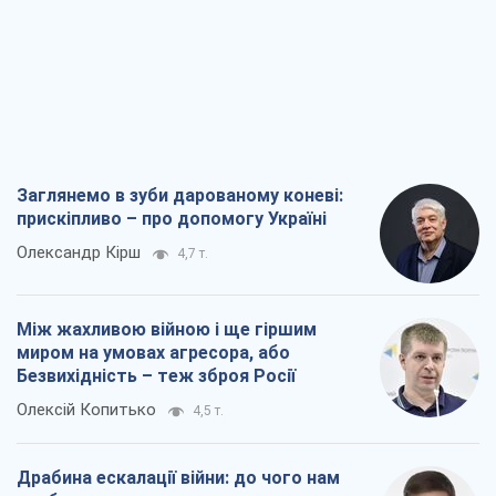
Заглянемо в зуби дарованому коневі:
прискіпливо – про допомогу Україні
Олександр Кірш
4,7 т.
Між жахливою війною і ще гіршим
миром на умовах агресора, або
Безвихідність – теж зброя Росії
Олексій Копитько
4,5 т.
Драбина ескалації війни: до чого нам