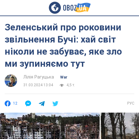
Зеленський про роковини
звільнення Бучі: хай світ
ніколи не забуває, яке зло
ми зупиняємо тут
Лілія Рагуцька
War
31.03.2024 13:04
4,5 т.
12
РУС