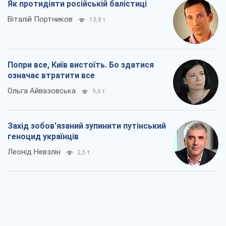
Як протидіяти російській балістиці
Віталій Портников
13,8 т.
Попри все, Київ вистоїть. Бо здатися
означає втратити все
Ольга Айвазовська
9,6 т.
Захід зобов'язаний зупинити путінський
геноцид українців
Леонід Невзлін
2,5 т.