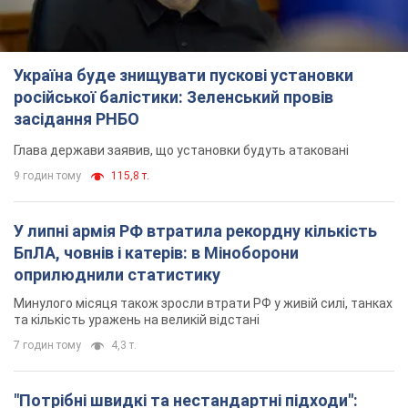
Україна буде знищувати пускові установки
російської балістики: Зеленський провів
засідання РНБО
Глава держави заявив, що установки будуть атаковані
9 годин тому
115,8 т.
У липні армія РФ втратила рекордну кількість
БпЛА, човнів і катерів: в Міноборони
оприлюднили статистику
Минулого місяця також зросли втрати РФ у живій силі, танках
та кількість уражень на великій відстані
7 годин тому
4,3 т.
"Потрібні швидкі та нестандартні підходи":