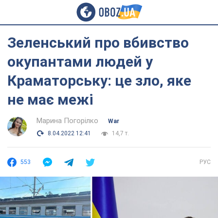
Зеленський про вбивство
окупантами людей у
Краматорську: це зло, яке
не має межі
Марина Погорілко
War
8.04.2022 12:41
14,7 т.
553
РУС