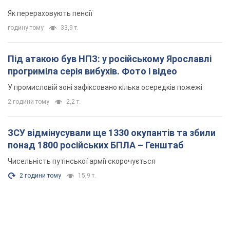
Як перераховують пенсії
годину тому
33,9 т.
Під атакою був НПЗ: у російському Ярославлі
прогриміла серія вибухів. Фото і відео
У промисловій зоні зафіксовано кілька осередків пожежі
2 години тому
2,2 т.
ЗСУ відмінусували ще 1330 окупантів та збили
понад 1800 російських БПЛА – Генштаб
Чисельність путінської армії скорочується
2 години тому
15,9 т.