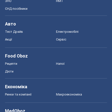
ЗНО
НМТ
СНД посібники
Авто
Тест Драйв
Електромобілі
Акції
Сервіс
Food Oboz
Рецепти
Напої
Дієти
Економіка
Ринки та компанії
Макроекономіка
MedOboz