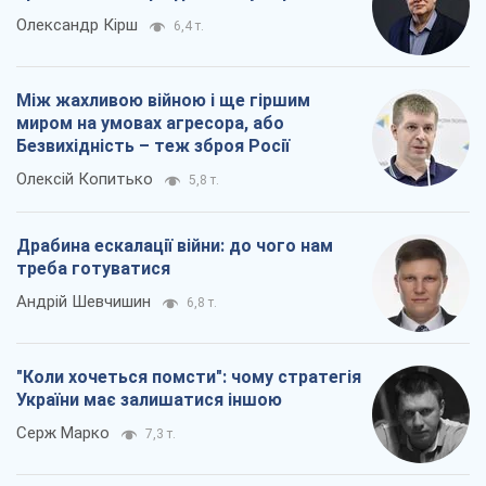
Олександр Кірш
6,4 т.
Між жахливою війною і ще гіршим
миром на умовах агресора, або
Безвихідність – теж зброя Росії
Олексій Копитько
5,8 т.
Драбина ескалації війни: до чого нам
треба готуватися
Андрій Шевчишин
6,8 т.
"Коли хочеться помсти": чому стратегія
України має залишатися іншою
Серж Марко
7,3 т.