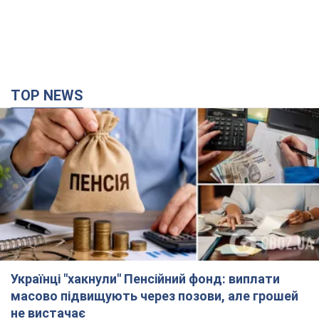
TOP NEWS
Українці "хакнули" Пенсійний фонд: виплати
масово підвищують через позови, але грошей
не вистачає