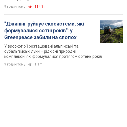
9 годин тому
114,1 т.
"Джипінг руйнує екосистеми, які
формувалися сотні років": у
Greenpeace забили на сполох
У високогір'ї розташовані альпійські та
субальпійські луки – рідкісні природні
комплекси, які формувалися протягом сотень років
9 годин тому
1,1 т.