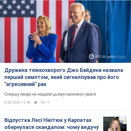
Дружина тяжкохворого Джо Байдена назвала
перший симптом, який сигналізував про його
"агресивний" рак
Спершу лікарі не надали цьому належної уваги
6.08.2026 12:46
18,1 т.
Відпустка Лесі Нікітюк у Карпатах
обернулася скандалом: чому ведучу