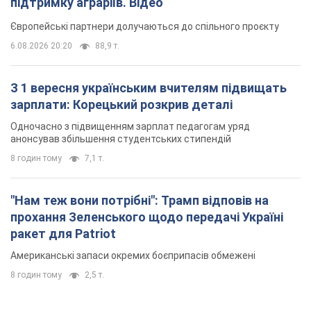
підтримку аграріїв. Відео
Європейські партнери долучаються до спільного проєкту
6.08.2026 20:20
88,9 т.
З 1 вересня українським вчителям підвищать
зарплати: Корецький розкрив деталі
Одночасно з підвищенням зарплат педагогам уряд
анонсував збільшення студентських стипендій
8 годин тому
7,1 т.
"Нам теж вони потрібні": Трамп відповів на
прохання Зеленського щодо передачі Україні
ракет для Patriot
Американські запаси окремих боєприпасів обмежені
8 годин тому
2,5 т.