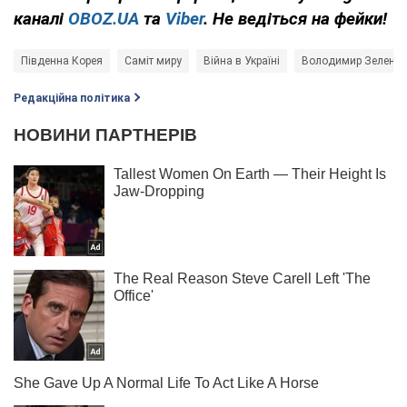
каналі
OBOZ.UA
та
Viber
. Не ведіться на фейки!
Південна Корея
Саміт миру
Війна в Україні
Володимир Зеленсь
Редакційна політика