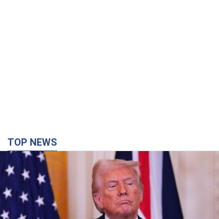
TOP NEWS
Кінець епохи "фактора Трампа": хто насправді
забезпечить Україні захист від російської
балістики. Інтерв’ю з Безсмертним
Володимир Зеленський зустрівся з українським дипломата
та окреслив нове бачення війни та ролі міжнародних
партнерів у боротьбі з Росією
6 минут назад
120