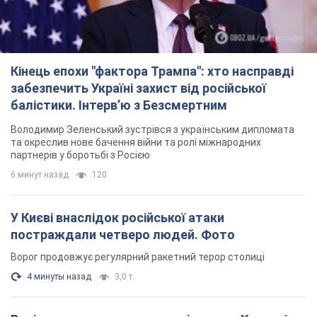
У Києві внаслідок російської атаки
постраждали четверо людей. Фото
Ворог продовжує регулярний ракетний терор столиці
4 минуты назад
3,0 т.
Росіяни атакували дроном лікарню у Херсоні:
постраждали медпрацівниці
Загалом постраждали чотири жінки – і вони не єдині поранені
за добу
6 часов назад
2,1 т.