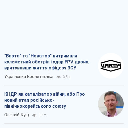
Українська Бронетехніка
3,5 т.
КНДР як каталізатор війни, або Про
новий етап російсько-
північнокорейського союзу
Олексій Кущ
3,6 т.
Вихід до еліти ЧС та тріумф "Сокола":
що відбувається в українському хокеї
Олександр Липенко
1,4 т.
Що очікує українців у 2026–2028 роках?
Головні висновки з нових прогнозів від
НБУ
Василь Фурман
25,9 т.