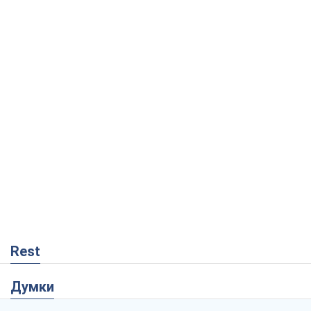
Rest
Думки
Росія втрачає ресурси поза планом: хто
насправді диктує темп війни
Сергій Місюра
9,8 т.
"Ми вже проходили через гірше": Україні
не варто піддаватися зневірі через
ракетний терор
Сергій Марченко, експерт
8,8 т.