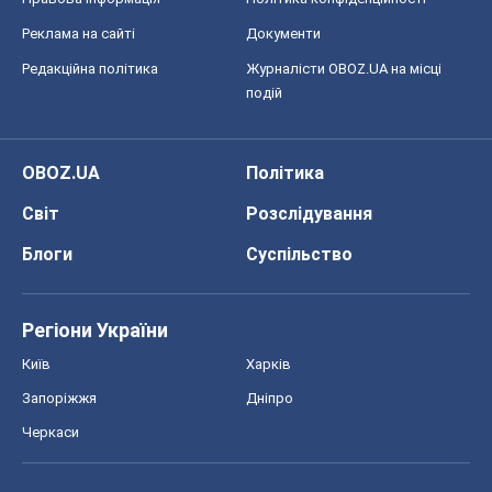
Регіони України
Київ
Харків
Запоріжжя
Дніпро
Черкаси
Спорт
Футбол
Баскетбол
Хокей
Бокс
Формула-1
Моя школа
ГДЗ
Підручники
Онлайн уроки
ДПА
ЗНО
НМТ