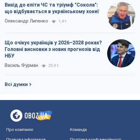
Всі думки
Про компанію
Команда
Правова інформація
Політика конфіденційності
Реклама на сайті
Документи
Редакційна політика
Журналісти OBOZ.UA на місці
подій
OBOZ.UA
Політика
Світ
Розслідування
Блоги
Суспільство