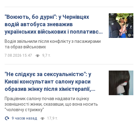
Києві консультант салону краси
образив жінку після хімієтерапії,
розгорівся скандал. Фото
Працівник салону почав надавати оцінку
зовнішності жінки, сказавши, що вона носить
"чоловічу стрижку"
9 часов назад
17,9 т.