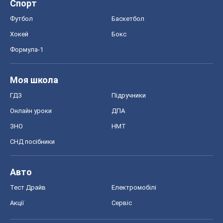
СНД посібники
Авто
Тест Драйв
Електромобілі
Акції
Сервіс
Food Oboz
Рецепти
Напої
Дієти
Економіка
Ринки та компанії
Макроекономіка
MedOboz