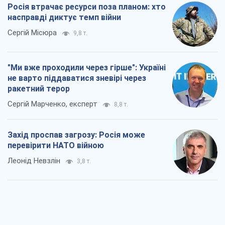
Захід проспав загрозу: Росія може
перевірити НАТО війною
Леонід Невзлін
3,8 т.
"Варта" та "Новатор" витримали
кулеметний обстріл і удар FPV-дрона,
врятувавши життя офіцеру ЗСУ