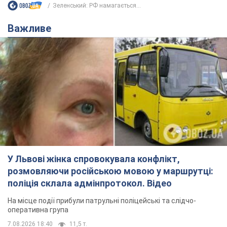
У Львові жінка спровокувала конфлікт,
розмовляючи російською мовою у маршрутці:
поліція склала адмінпротокол. Відео
На місце події прибули патрульні поліцейські та слідчо-
оперативна група
7.08.2026 18:40
11,5 т.
"Воюють, бо дурні": у Чернівцях
водій автобуса зневажив
українських військових і поплатився.
Відео
Водія звільнили після конфлікту з пасажирами
та образ військових
7.08.2026 15:47
9,7 т.
"Не слідкує за сексуальністю": у