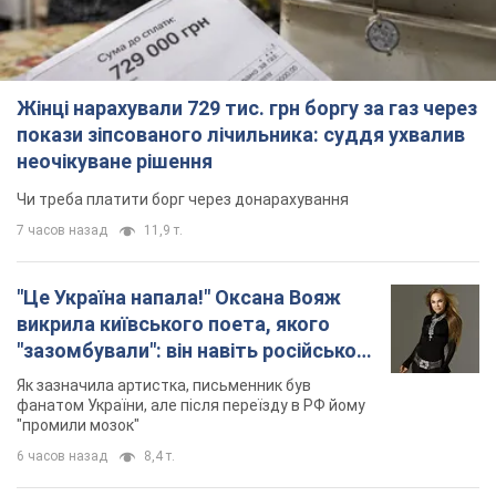
Жінці нарахували 729 тис. грн боргу за газ через
покази зіпсованого лічильника: суддя ухвалив
неочікуване рішення
Чи треба платити борг через донарахування
7 часов назад
11,9 т.
"Це Україна напала!" Оксана Вояж
викрила київського поета, якого
"зазомбували": він навіть російської
не знав, а тепер хоче геноциду
Як зазначила артистка, письменник був
українців
фанатом України, але після переїзду в РФ йому
"промили мозок"
6 часов назад
8,4 т.