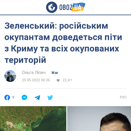
Зеленський: російським
окупантам доведеться піти
з Криму та всіх окупованих
територій
Ольга Ліпич
War
25.05.2022 00:36
22,4 т.
9
РУС