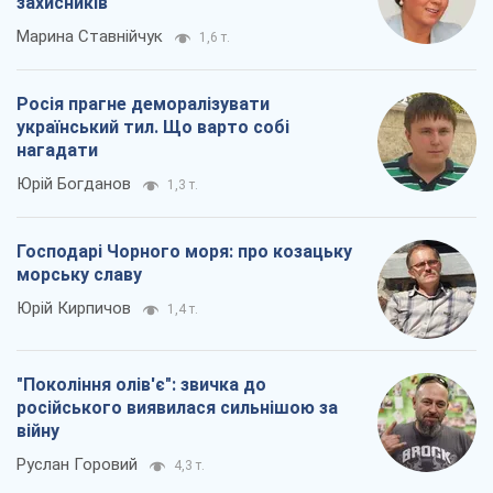
захисників
Марина Ставнійчук
1,6 т.
Росія прагне деморалізувати
український тил. Що варто собі
нагадати
Юрій Богданов
1,3 т.
Господарі Чорного моря: про козацьку
морську славу
Юрій Кирпичов
1,4 т.
"Покоління олів'є": звичка до
російського виявилася сильнішою за
війну
Руслан Горовий
4,3 т.