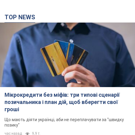
TOP NEWS
Мікрокредити без міфів: три типові сценарії
позичальника і план дій, щоб вберегти свої
гроші
Що мають діяти українці, аби не переплачувати за "швидку
позику"
час назад
9,9 т.