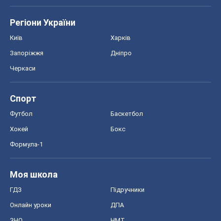
Регіони України
Київ
Харків
Запоріжжя
Дніпро
Черкаси
Спорт
Футбол
Баскетбол
Хокей
Бокс
Формула-1
Моя школа
ГДЗ
Підручники
Онлайн уроки
ДПА
ЗНО
НМТ