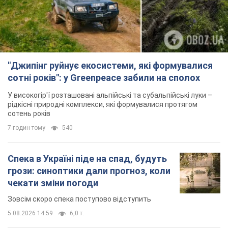
"Джипінг руйнує екосистеми, які формувалися
сотні років": у Greenpeace забили на сполох
У високогір'ї розташовані альпійські та субальпійські луки –
рідкісні природні комплекси, які формувалися протягом
сотень років
7 годин тому
540
Спека в Україні піде на спад, будуть
грози: синоптики дали прогноз, коли
чекати зміни погоди
Зовсім скоро спека поступово відступить
5.08.2026 14:59
6,0 т.