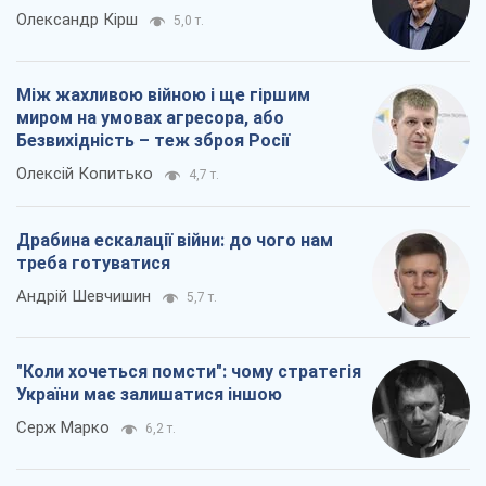
Олександр Кірш
5,0 т.
Між жахливою війною і ще гіршим
миром на умовах агресора, або
Безвихідність – теж зброя Росії
Олексій Копитько
4,7 т.
Драбина ескалації війни: до чого нам
треба готуватися
Андрій Шевчишин
5,7 т.
"Коли хочеться помсти": чому стратегія
України має залишатися іншою
Серж Марко
6,2 т.