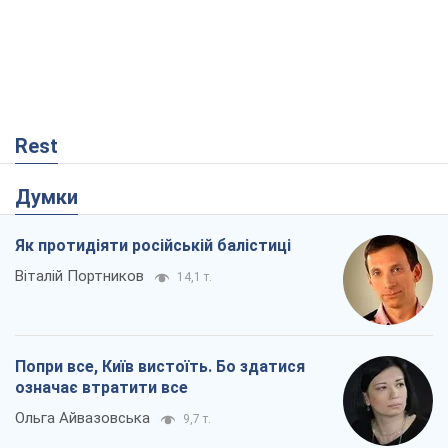
Rest
Думки
Як протидіяти російській балістиці
Віталій Портников
14,1 т.
Попри все, Київ вистоїть. Бо здатися
означає втратити все
Ольга Айвазовська
9,7 т.