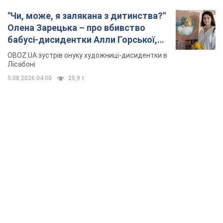
"Чи, може, я залякана з дитинства?"
Олена Зарецька – про вбивство
бабусі-дисидентки Алли Горської,
критику Дмитра Стуса та втечу в
OBOZ.UA зустрів онуку художниці-дисидентки в
Португалію з 5 дітьми
Лісабоні
5.08.2026 04:00
25,9 т.