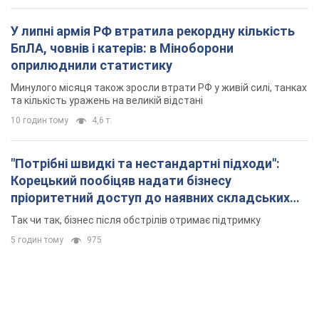
У липні армія РФ втратила рекордну кількість
БпЛА, човнів і катерів: в Міноборони
оприлюднили статистику
Минулого місяця також зросли втрати РФ у живій силі, танках
та кількість уражень на великій відстані
10 годин тому
4,6 т.
"Потрібні швидкі та нестандартні підходи":
Корецький пообіцяв надати бізнесу
пріоритетний доступ до наявних складських
приміщень
Так чи так, бізнес після обстрілів отримає підтримку
5 годин тому
975