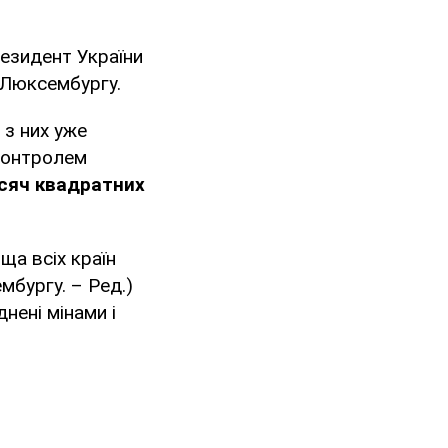
езидент України
 Люксембургу.
 з них уже
 контролем
сяч квадратних
оща всіх країн
мбургу. – Ред.)
нені мінами і