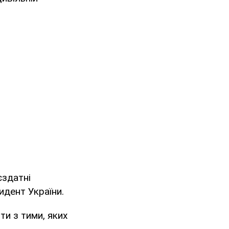
єздатні
зидент України.
ти з тими, яких