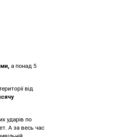
ями,
а понад 5
ериторії від
исячу
х ударів по
т. А за весь час
цивільній