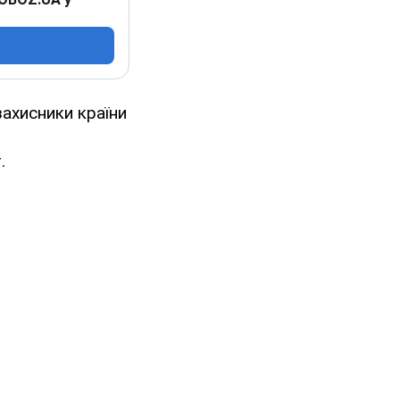
захисники країни
.