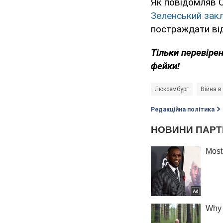
Як повідомляв 
Зеленський закл
постраждати від
Тільки перевіре
фейки!
Люксембург
Війна в 
Редакційна політика