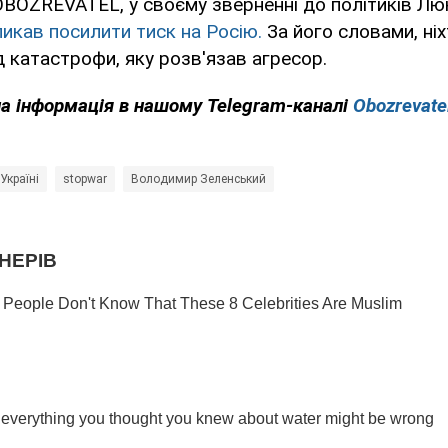
OBOZREVATEL, у своєму зверненні до політиків Л
икав посилити тиск на Росію.
За його словами, ні
 катастрофи, яку розв'язав агресор.
на інформація в нашому Telegram-каналі
Obozrevate
Україні
stopwar
Володимир Зеленський