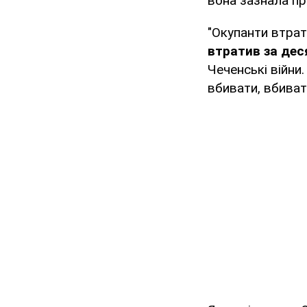
вона зазнала пр
"Окупанти втрат
втратив за деся
Чеченські війни
вбивати, вбиват