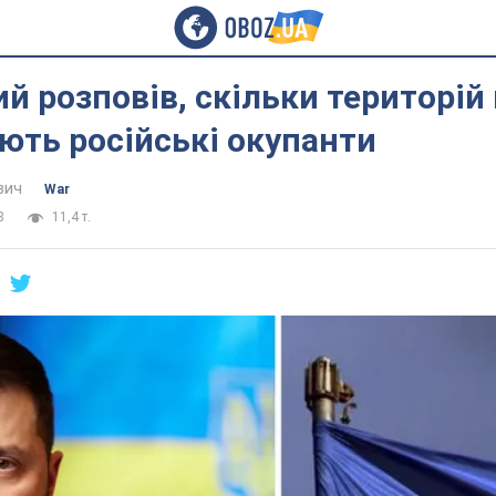
й розповів, скільки територій 
ють російські окупанти
вич
War
8
11,4 т.