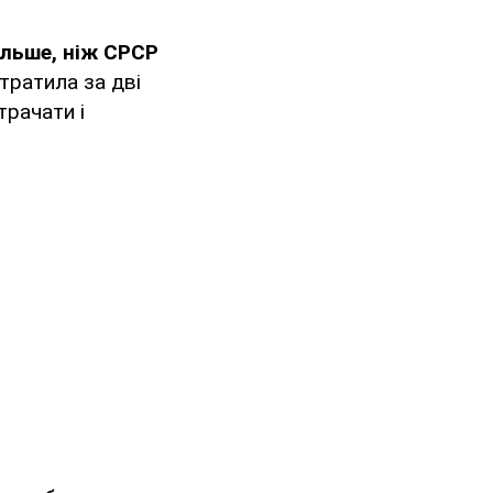
ільше, ніж СРСР
тратила за дві
трачати і