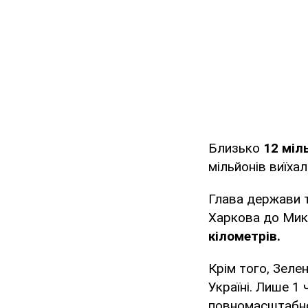
Близько
12 міл
мільйонів виїха
Глава держави т
Харкова до Ми
кілометрів.
Крім того, Зеле
Україні. Лише 1
повномасштабно