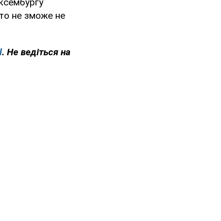
юксембургу
хто не зможе не
l
. Не ведіться на