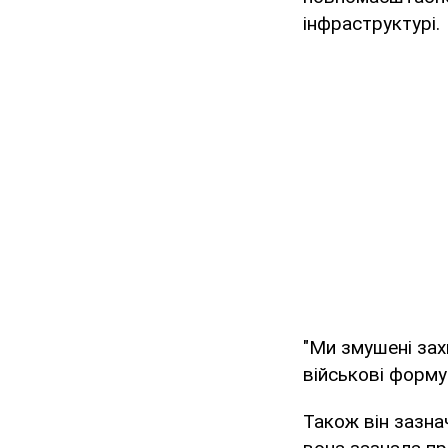
інфраструктурі.
"Ми змушені захи
військові формув
Також він зазнач