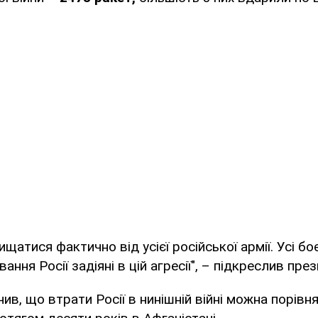
щатися фактично від усієї російської армії. Усі бо
ання Росії задіяні в цій агресії", – підкреслив пре
ив, що втрати Росії в нинішній війні можна порівня