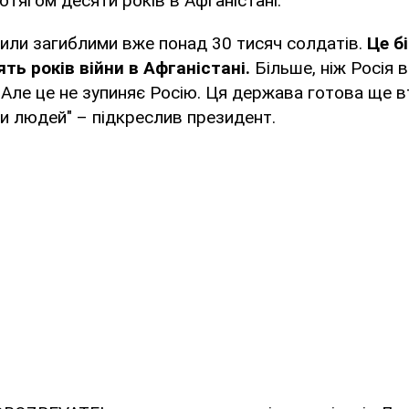
отягом десяти років в Афганістані.
или загиблими вже понад 30 тисяч солдатів.
Це б
ть років війни в Афганістані.
Більше, ніж Росія в
. Але це не зупиняє Росію. Ця держава готова ще в
и людей" – підкреслив президент.