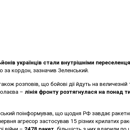
ьйонів українців стали внутрішніми переселенц
ло за кордон, зазначив Зеленський.
акож розповів, що бойові дії йдуть на величезній т
колаєва –
лінія фронту розтягнулася на понад т
нський поінформував, що щодня РФ завдає ракетни
 червня агресор застосував 15 різних крилатих раке
ї війни –
2478 ракет,
більшість з них вдарили по 