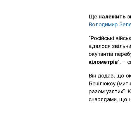
Ще
належить зв
Володимир Зеле
"Російські війс
вдалося звільни
окупантів переб
кілометрів
", – 
Він додав, що ок
Бенілюксу (митн
разом узятих". 
снарядами, що н