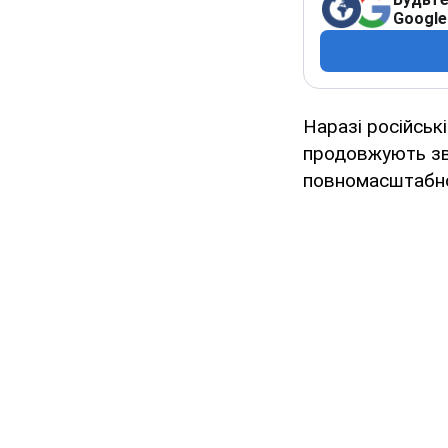
Google
Наразі російськ
продовжують зві
повномасштабної