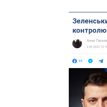
Зеленськи
контролю
Анна Паске
2.06.2022 15:1
84