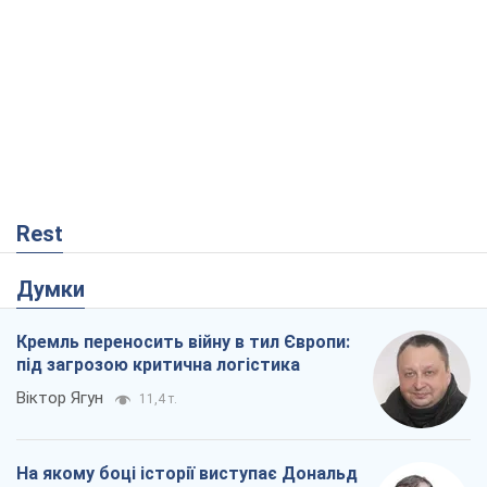
Rest
Думки
Кремль переносить війну в тил Європи:
під загрозою критична логістика
Віктор Ягун
11,4 т.
На якому боці історії виступає Дональд
Трамп?
Віктор Каспрук
9,6 т.
Про заплановану вирубку більше 600
дерев і теплотрасу: що відбувається на
Теремках у Києві
Владислав Самойленко
1,0 т.