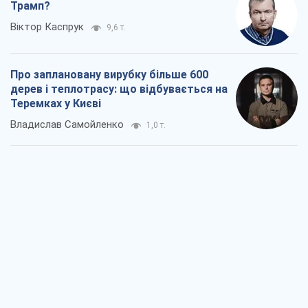
Як атаки Сил оборони України
скоротили експорт російських
нафтопродуктів
Андрій Клименко
3,0 т.
Два супертурніри Магучіх: спортивний