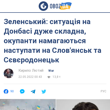
Зеленський: ситуація на
Донбасі дуже складна,
окупанти намагаються
наступати на Слов'янськ та
Сєвєродонецьк
Кирило Лютий
War
22.05.2022 00:43
13,8 т.
90
РУС