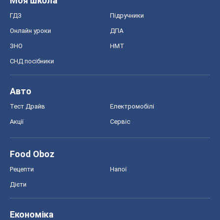
Тест Драйв
Електромобілі
Акції
Сервіс
Food Oboz
Рецепти
Напої
Дієти
Економіка
Ринки та компанії
Макроекономіка
MedOboz
Новини медицини
MAMACLUB
Шоу