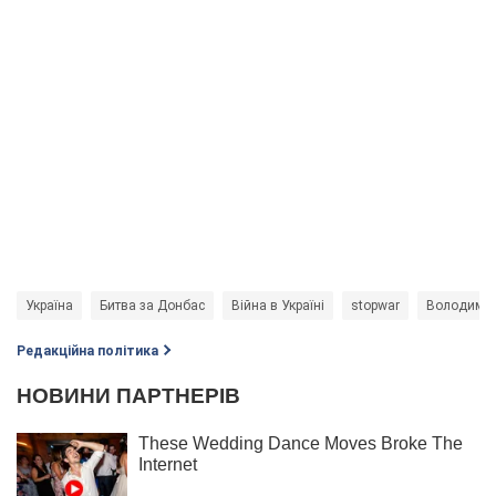
Україна
Битва за Донбас
Війна в Україні
stopwar
Володимир
Редакційна політика