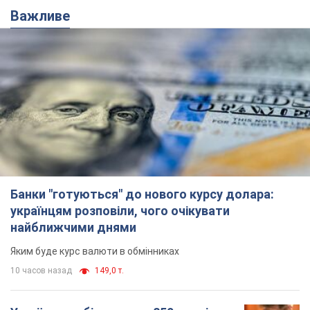
Банки "готуються" до нового курсу долара:
українцям розповіли, чого очікувати
найближчими днями
Яким буде курс валюти в обмінниках
10 часов назад
149,0 т.
Українцям обіцяють по 850 грн від
мобільних операторів: що не так з
цими повідомленнями
Як не потрапити в пастку шахраїв
12 часов назад
13,4 т.
Найдорожчий футболіст "Динамо"
забив "Карабаху" вже на 10-й хвилині