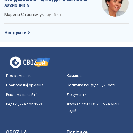
Про компанію
Команда
Правова інформація
Політика конфіденційності
Реклама на сайті
Документи
Редакційна політика
Журналісти OBOZ.UA на місці
подій
OBOZ.UA
Політика
Світ
Розслідування
Блоги
Суспільство
Регіони України
Київ
Харків