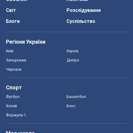
Запоріжжя
Дніпро
Черкаси
Спорт
Футбол
Баскетбол
Хокей
Бокс
Формула-1
Моя школа
ГДЗ
Підручники
Онлайн уроки
ДПА
ЗНО
НМТ
СНД посібники
Авто