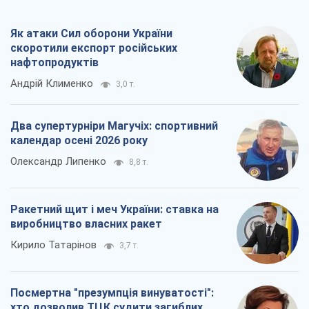
календар осені 2026 року
Олександр Липенко
8,8 т.
Ракетний щит і меч України: ставка на
виробництво власних ракет
Кирило Татарінов
3,7 т.
Посмертна "презумпція винуватості":
хто дозволив ТЦК судити загиблих
захисників
Марина Ставнійчук
8,4 т.
Всі думки