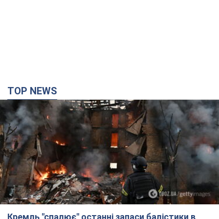
Кремль "спалює" останні запаси балістики в
Україні: що буде далі? Інтерв’ю з Шарпом
У липні країна-агресорка встановила "рекорд" за кількістю
балістичних ракет, запущених по Україні
2 часа назад
20,7 т.
У Єкатеринбурзі атаковано склад Wildberries: є
влучання, піднявся дим. Фото і відео