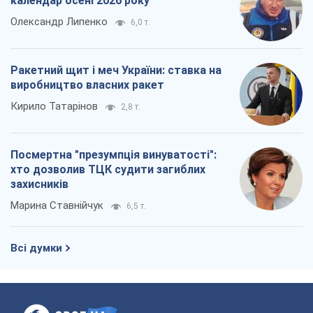
календар осені 2026 року
Олександр Липенко
6,0 т.
Ракетний щит і меч України: ставка на
виробництво власних ракет
Кирило Татарінов
2,8 т.
Посмертна "презумпція винуватості":
хто дозволив ТЦК судити загиблих
захисників
Марина Ставнійчук
6,5 т.
Всі думки