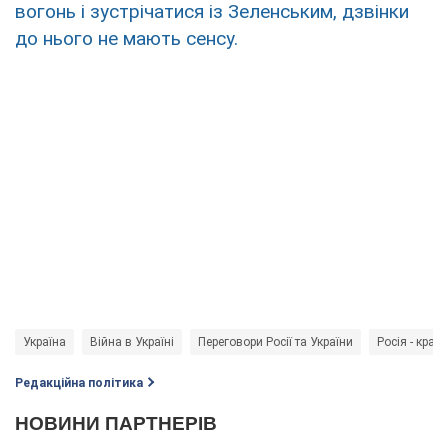
вогонь і зустрічатися із Зеленським, дзвінки
до нього не мають сенсу.
Україна
Війна в Україні
Переговори Росії та України
Росія - краї
Редакційна політика