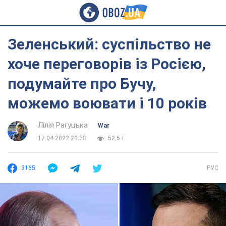
Зеленський: суспільство не
хоче переговорів із Росією,
подумайте про Бучу,
можемо воювати і 10 років
Лілія Рагуцька
War
17.04.2022 20:38
52,5 т.
3165
РУС