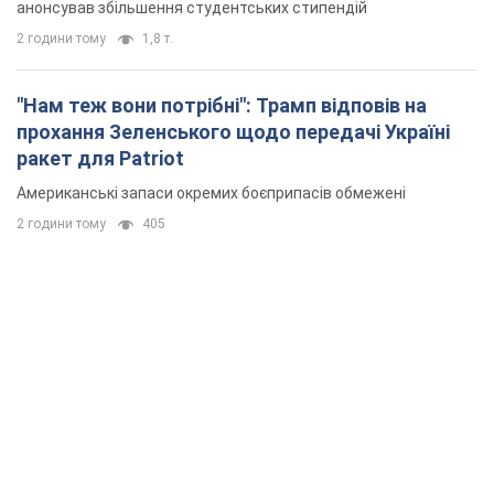
анонсував збільшення студентських стипендій
2 години тому
1,8 т.
"Нам теж вони потрібні": Трамп відповів на
прохання Зеленського щодо передачі Україні
ракет для Patriot
Американські запаси окремих боєприпасів обмежені
2 години тому
405