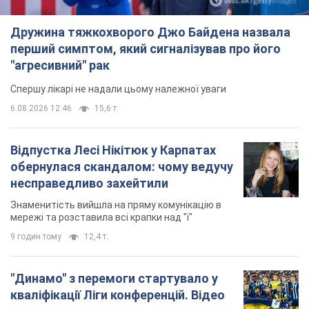
Дружина тяжкохворого Джо Байдена назвала
перший симптом, який сигналізував про його
"агресивний" рак
Спершу лікарі не надали цьому належної уваги
6.08.2026 12:46
15,6 т.
Відпустка Лесі Нікітюк у Карпатах
обернулася скандалом: чому ведучу
несправедливо захейтили
Знаменитість вийшла на пряму комунікацію в
мережі та розставила всі крапки над "і"
9 годин тому
12,4 т.
"Динамо" з перемоги стартувало у
кваліфікації Ліги конференцій. Відео