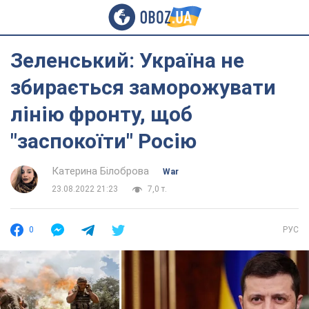
Зеленський: Україна не
збирається заморожувати
лінію фронту, щоб
"заспокоїти" Росію
Катерина Білоброва
War
23.08.2022 21:23
7,0 т.
0
РУС