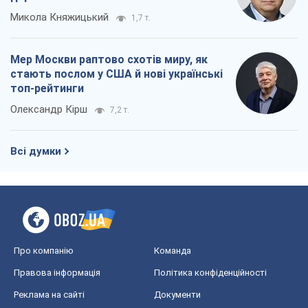
Про компанію
Команда
Правова інформація
Політика конфіденційності
Реклама на сайті
Документи
Редакційна політика
Журналісти OBOZ.UA на місці
подій
OBOZ.UA
Політика
Світ
Розслідування
Блоги
Суспільство
Регіони України