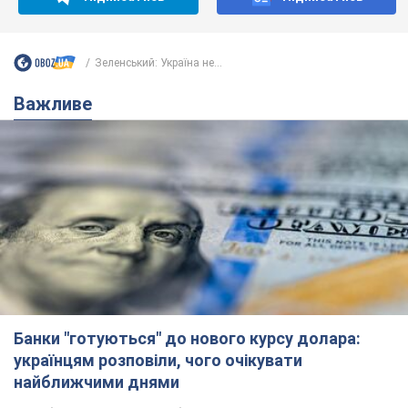
Банки "готуються" до нового курсу долара:
українцям розповіли, чого очікувати
найближчими днями
Яким буде курс валюти в обмінниках
6.08.2026 22:58
152,0 т.
Українцям обіцяють по 850 грн від
мобільних операторів: що не так з
цими повідомленнями
Як не потрапити в пастку шахраїв
6.08.2026 21:02
16,7 т.
Найдорожчий футболіст "Динамо"