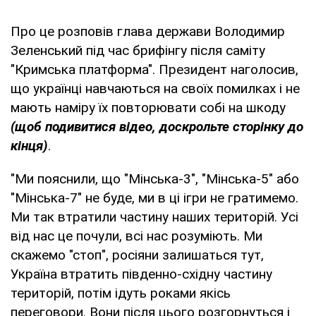
Про це розповів глава держави Володимир
Зеленський під час брифінгу після саміту
"Кримська платформа". Президент наголосив,
що українці навчаються на своїх помилках і не
мають наміру їх повторювати собі на шкоду
(щоб подивитися відео, доскрольте сторінку до
кінця)
.
"Ми пояснили, що "Мінська-3", "Мінська-5" або
"Мінська-7" не буде, ми в ці ігри не гратимемо.
Ми так втратили частину наших територій. Усі
від нас це почули, всі нас розуміють. Ми
скажемо "стоп", росіяни залишаться тут,
Україна втратить південно-східну частину
територій, потім ідуть роками якісь
переговори. Вони після цього розгорнуться і