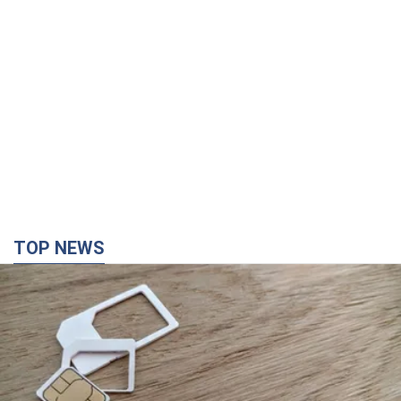
Мобільні оператори підвищили тарифи "до
межі", але якість зв'язку деградувала: чи варто
скаржитись на ціни
Чому ціни на мобільний зв'язок зросли у кілька разів і як
поліпшити якість інтернету на телефоні
2 години тому
14,3 т.
В окупованій Ялті прогриміли потужні вибухи: