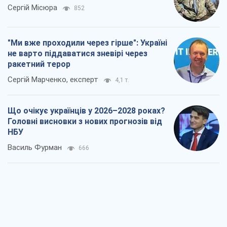
Василь Фурман
666
Результат ударів по НПЗ Росії значно
більший, ніж здається
Дмитро Томчук
1,3 т.