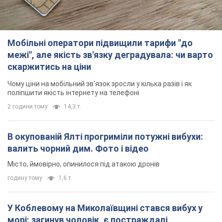
валить чорний дим. Фото і відео
Місто, ймовірно, опинилося під атакою дронів
годину тому
1,6 т.
У Коблевому на Миколаївщині стався вибух у
морі: загинув чоловік, є постраждалі
Чоловік, ймовірно, підірвався на морській міні
2 години тому
2,7 т.