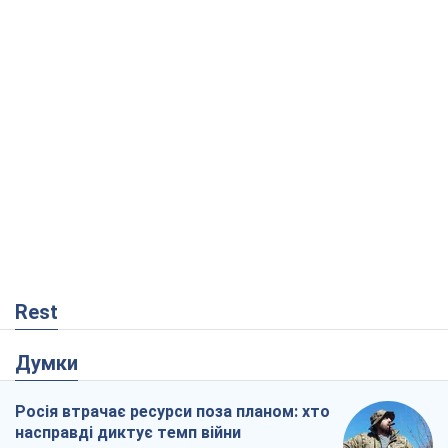
Rest
Думки
Росія втрачає ресурси поза планом: хто
насправді диктує темп війни
Сергій Місюра
852
"Ми вже проходили через гірше": Україні
не варто піддаватися зневірі через
ракетний терор
Сергій Марченко, експерт
4,1 т.
Що очікує українців у 2026–2028 роках?
Головні висновки з нових прогнозів від
НБУ