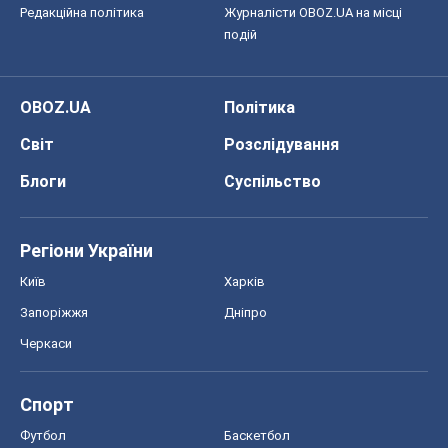
Київ
Харків
Запоріжжя
Дніпро
Черкаси
Спорт
Футбол
Баскетбол
Хокей
Бокс
Формула-1
Моя школа
ГДЗ
Підручники
Онлайн уроки
ДПА
ЗНО
НМТ
СНД посібники