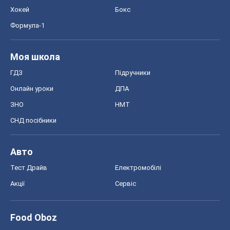
Авто
Тест Драйв
Електромобілі
Акції
Сервіс
Food Oboz
Рецепти
Напої
Дієти
Економіка
Ринки та компанії
Макроекономіка
MedOboz
Новини медицини
MAMACLUB