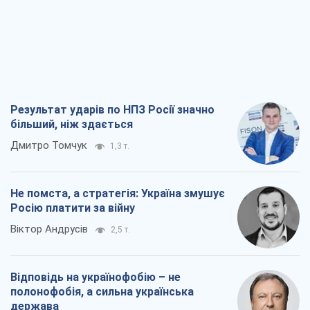
Не помста, а стратегія: Україна змушує
Росію платити за війну
Віктор Андрусів
2,5 т.
Відповідь на українофобію – не
полонофобія, а сильна українська
держава
Микола Княжицький
1,7 т.
Мер Москви раптово схотів миру, як
стають послом у США й нові українські
топ-рейтинги
Олександр Кірш
7,2 т.
Всі думки