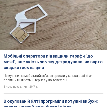
Мобільні оператори підвищили тарифи "до
межі", але якість зв'язку деградувала: чи варто
скаржитись на ціни
Чому ціни на мобільний зв'язок зросли у кілька разів і як
поліпшити якість інтернету на телефоні
3 часа назад
20,7 т.
В окупованій Ялті прогриміли потужні вибухи:
валить чорний дим. Фото і відео