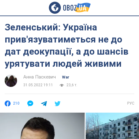
Зеленський: Україна
прив'язуватиметься не до
дат деокупації, а до шансів
урятувати людей живими
Анна Паскевич
War
31.05.2022 19:11
23,6 т.
210
РУС