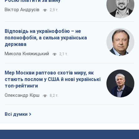
Росію платити за війну
Віктор Андрусів
2,9 т.
Відповідь на українофобію – не
полонофобія, а сильна українська
держава
Микола Княжицький
2,1 т.
Мер Москви раптово схотів миру, як
стають послом у США й нові українські
топ-рейтинги
Олександр Кірш
8,2 т.
Всі думки