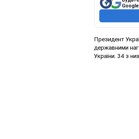
Google
Президент Украї
державними наго
України. 34 з н