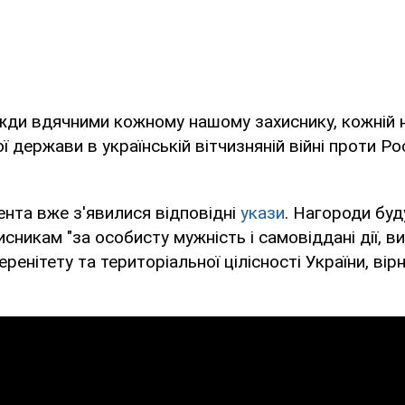
ди вдячними кожному нашому захиснику, кожній н
 держави в українській вітчизняній війні проти Рос
ента вже з'явилися відповідні
укази
. Нагороди буд
сникам "за особисту мужність і самовіддані дії, ви
енітету та територіальної цілісності України, вірн