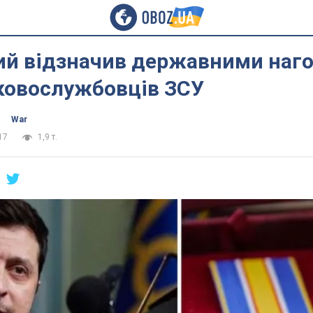
ий відзначив державними наг
ьковослужбовців ЗСУ
War
17
1,9 т.