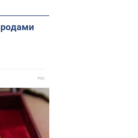
ородами
РУС