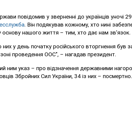
ржави повідомив у зверненні до українців уночі 29
есслужба
. Він подякував кожному, хто нині забезп
основу нашого життя – тим, хто дає нам зв'язок.
по них у день початку російського вторгнення був
 зоні проведення ООС", – нагадав президент.
ий ним указ – про відзначення державними нагор
вців Збройних Сил України, 34 із них – посмертно.