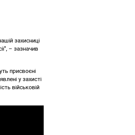
ашій захисниці
ії", – зазначив
уть присвоєні
явлені у захисті
ість військовій