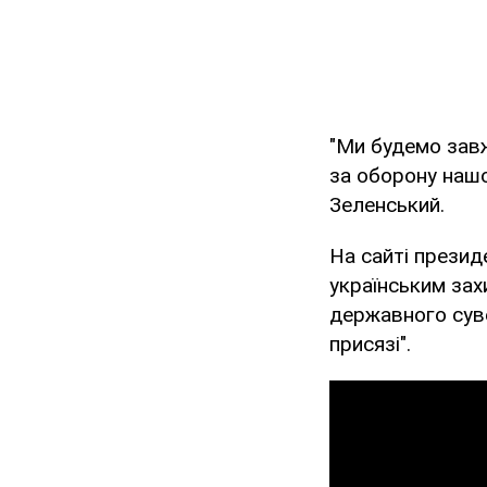
"Ми будемо завж
за оборону нашої
Зеленський.
На сайті презид
українським захи
державного сувер
присязі".