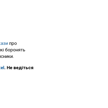
кази
про
кі боронять
исники.
el
. Не ведіться