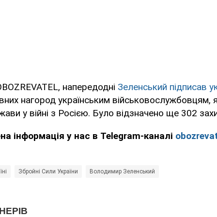
OBOZREVATEL, напередодні
Зеленський підписав у
вних нагород українським військовослужбовцям, я
жави у війні з Росією. Було відзначено ще 302 зах
ена інформація у нас в Telegram-каналі
obozrevat
їні
Збройні Сили України
Володимир Зеленський