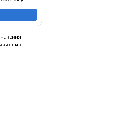
значення
йних сил