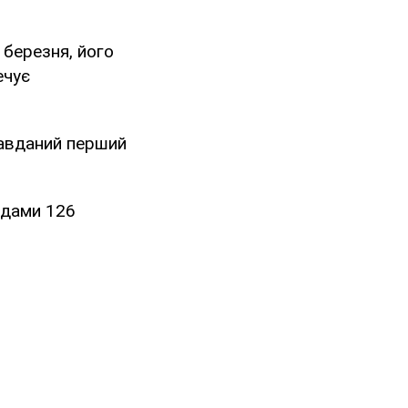
 березня, його
ечує
 завданий перший
одами 126