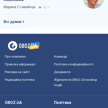
Правова інформація
Політика конфіденційності
Реклама на сайті
Документи
Редакційна політика
Журналісти OBOZ.UA на місці
подій
OBOZ.UA
Політика
Світ
Розслідування
Блоги
Суспільство
Регіони України
Київ
Харків
Запоріжжя
Дніпро
Черкаси