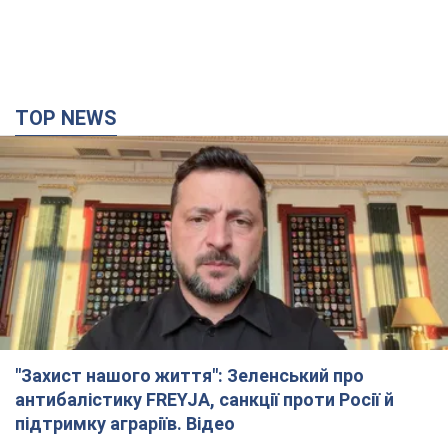
"Захист нашого життя": Зеленський про
антибалістику FREYJA, санкції проти Росії й
підтримку аграріїв. Відео
Європейські партнери долучаються до спільного проєкту
4 години тому
49,8 т.
"Балістика вбиває людей": Сікорський закликав
обговорити перехоплення ворожих ракет над
Україною
Глава МЗС Польщі закликав до збиття російських ракет над
Україною
4 години тому
7,9 т.