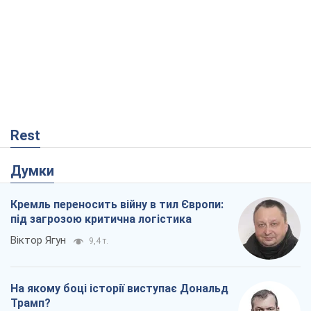
Кремль переносить війну в тил Європи:
під загрозою критична логістика
Віктор Ягун
9,4 т.
На якому боці історії виступає Дональд
Трамп?
Віктор Каспрук
7,7 т.
В Києві вирубали понад 300 великих
дерев заради теплотраси і всупереч
Генплану
Владислав Самойленко
1,3 т.