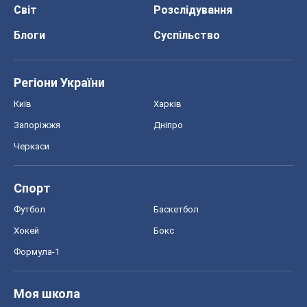
Спорт
Футбол
Баскетбол
Хокей
Бокс
Формула-1
Моя школа
ГДЗ
Підручники
Онлайн уроки
ДПА
ЗНО
НМТ
СНД посібники
Авто
Тест Драйв
Електромобілі
Акції
Сервіс