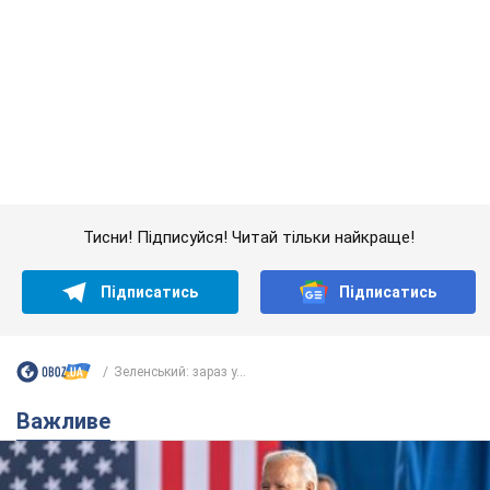
Підписатись
Підписатись
Зеленський: зараз у...
Важливе
Дружина тяжкохворого Джо Байдена назвала
перший симптом, який сигналізував про його
"агресивний" рак