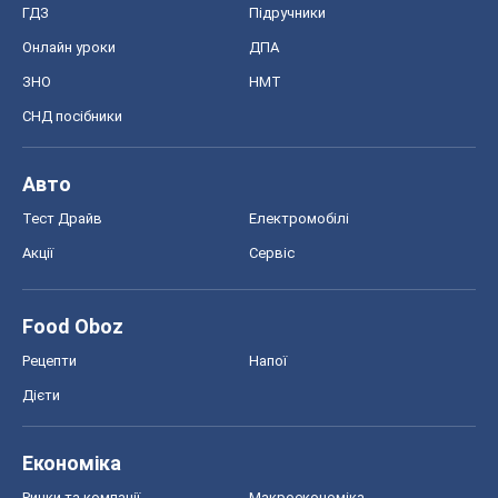
Food Oboz
Рецепти
Напої
Дієти
Економіка
Ринки та компанії
Макроекономіка
MedOboz
Новини медицини
MAMACLUB
Шоу
Афіша
Плітки
Краса
Мода
Жіночий журнал