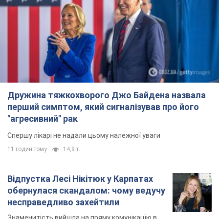
Спершу лікарі не надали цьому належної уваги
11 годин тому
14,9 т.
Відпустка Лесі Нікітюк у Карпатах
обернулася скандалом: чому ведучу
несправедливо захейтили
Знаменитість вийшла на пряму комунікацію в
мережі та розставила всі крапки над "і"
7 годин тому
11,8 т.
Не лише через зарплату: чому
українці не поспішають
погоджуватися на вакансії
Чого найбільше бракує на ринку праці
9 годин тому
3,1 т.