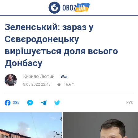
Зеленський: зараз у
Сєвєродонецьку
вирішується доля всього
Донбасу
Кирило Лютий
War
8.06.2022 22:45
16,6 т.
385
РУС