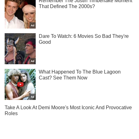
Тисни! Підписуйся! Читай тільки найкраще!