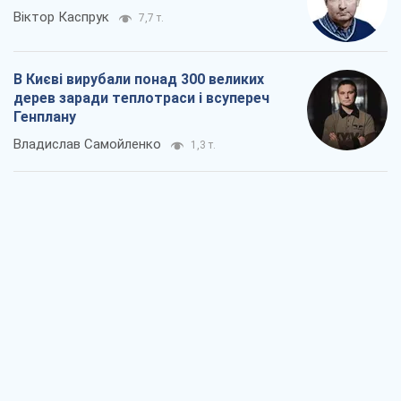
Як атаки Сил оборони України
скоротили експорт російських
нафтопродуктів
Андрій Клименко
1,9 т.
Два супертурніри Магучіх: спортивний
календар осені 2026 року
Олександр Липенко
5,1 т.