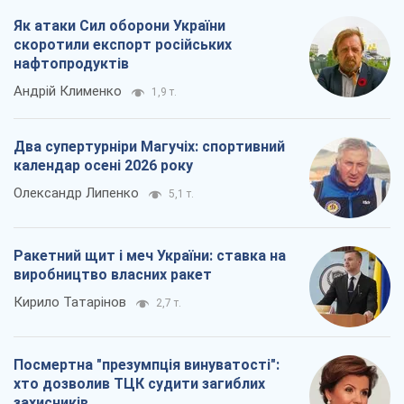
Ракетний щит і меч України: ставка на
виробництво власних ракет
Кирило Татарінов
2,7 т.
Посмертна "презумпція винуватості":
хто дозволив ТЦК судити загиблих
захисників
Марина Ставнійчук
6,1 т.
Всі думки
Про компанію
Команда