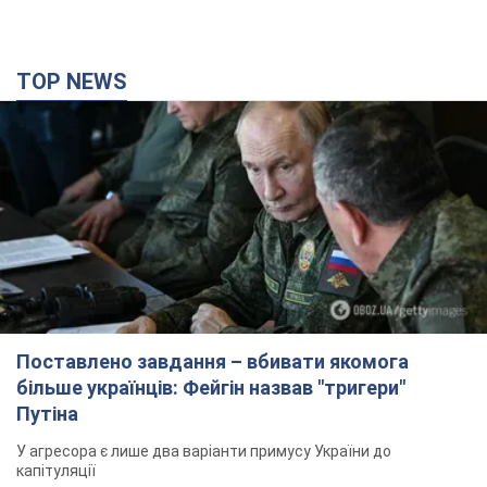
TOP NEWS
Поставлено завдання – вбивати якомога
більше українців: Фейгін назвав "тригери"
Путіна
У агресора є лише два варіанти примусу України до
капітуляції