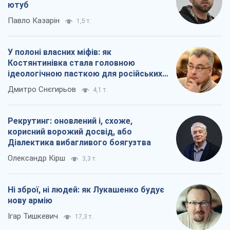
ютуб
Павло Казарін
1,5 т.
У полоні власних міфів: як
Костянтинівка стала головною
ідеологічною пасткою для російських
окупантів
Дмитро Снєгирьов
4,1 т.
Рекрутинг: оновлений і, схоже,
корисний ворожий досвід, або
Діалектика вибагливого боягузтва
Олександр Кірш
3,3 т.
Ні зброї, ні людей: як Лукашенко будує
нову армію
Ігар Тишкевич
17,3 т.