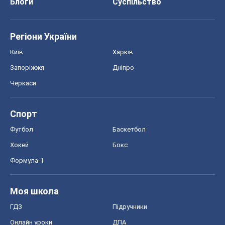
Блоги
Суспільство
Регіони України
Київ
Харків
Запоріжжя
Дніпро
Черкаси
Спорт
Футбол
Баскетбол
Хокей
Бокс
Формула-1
Моя школа
ГДЗ
Підручники
Онлайн уроки
ДПА