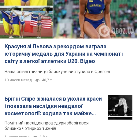
Красуня зі Львова з рекордом виграла
історичну медаль для України на чемпіонаті
світу з легкої атлетики U20. Відео
Наша співвітчизниця блискуче виступила в Орегоні
10 часов назад
46,7 т.
Брітні Спірс зізналася в уколах краси
і показала наслідки невдалої
косметології: ходила так майже
місяць
Помітний наслідок процедури зберігався
близько чотирьох тижнів