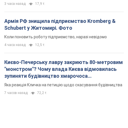
3 часа назад
17,9 т.
Армія РФ знищила підприємство Kromberg &
Schubert у Житомирі. Фото
Коли поновить роботу підприємство, наразі невідомо
4 часа назад
12,5 т.
Києво-Печерську лавру закриють 80-метровим
"монстром"? Чому влада Києва відмовилась
зупиняти будівництво хмарочоса
"московського вірянина"
Яка реакція Кличка на петицію щодо скасування будівництва
7 часов назад
72,2 т.