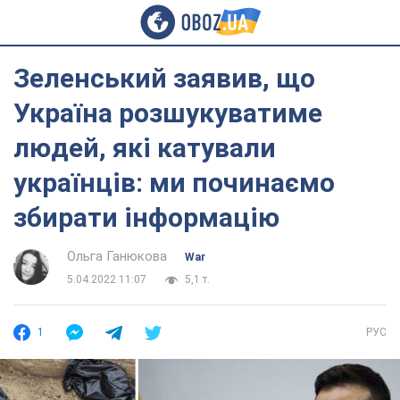
Зеленський заявив, що
Україна розшукуватиме
людей, які катували
українців: ми починаємо
збирати інформацію
Ольга Ганюкова
War
5.04.2022 11:07
5,1 т.
1
РУС