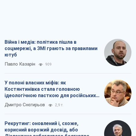
Війна і медіа: політика пішла в
соцмережі, а ЗМІ грають за правилами
ютуб
Павло Казарін
909
У полоні власних міфів: як
Костянтинівка стала головною
ідеологічною пасткою для російських
окупантів
Дмитро Снєгирьов
2,9 т.
Рекрутинг: оновлений і, схоже,
корисний ворожий досвід, або