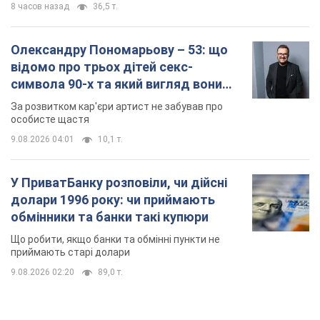
8 часов назад
36,5 т.
Олександру Пономарьову – 53: що
відомо про трьох дітей секс-
символа 90-х та який вигляд вони
мають
За розвитком кар'єри артист не забував про
особисте щастя
9.08.2026 04:01
10,1 т.
У ПриватБанку розповіли, чи дійсні
долари 1996 року: чи приймають
обмінники та банки такі купюри
Що робити, якщо банки та обмінні пункти не
приймають старі долари
9.08.2026 02:20
89,0 т.