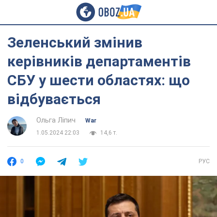
Зеленський змінив
керівників департаментів
СБУ у шести областях: що
відбувається
Ольга Ліпич
War
1.05.2024 22:03
14,6 т.
0
РУС