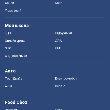
Хокей
Бокс
Формула-1
Моя школа
ГДЗ
Підручники
Онлайн уроки
ДПА
ЗНО
НМТ
СНД посібники
Авто
Тест Драйв
Електромобілі
Акції
Сервіс
Food Oboz
Рецепти
Напої