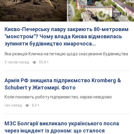
Києво-Печерську лавру закриють 80-метровим
"монстром"? Чому влада Києва відмовилась
зупиняти будівництво хмарочоса
"московського вірянина"
Яка реакція Кличка на петицію щодо скасування будівництва
5 часов назад
55,8 т.
Армія РФ знищила підприємство Kromberg &
Schubert у Житомирі. Фото
Коли поновить роботу підприємство, наразі невідомо
час назад
8,0 т.
МЗС Болгарії викликало українського посла
через інцидент із дроном: що сталося