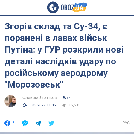
Згорів склад та Су-34, є
поранені в лавах військ
Путіна: у ГУР розкрили нові
деталі наслідків удару по
російському аеродрому
"Морозовськ"
Олексій Лютіков
War
5.08.2024 11:05
15,6 т.
6
РУС