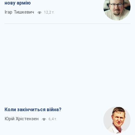
нову армію
Ігар Тишкевич
12,2 т.
Коли закінчиться війна?
Юрій Хрістензен
6,4 т.