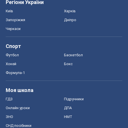
Регіони України
Київ
Харків
Запоріжжя
Дніпро
Черкаси
Спорт
Футбол
Баскетбол
Хокей
Бокс
Формула-1
Моя школа
ГДЗ
Підручники
Онлайн уроки
ДПА
ЗНО
НМТ
СНД посібники