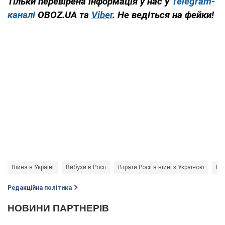
Тільки перевірена інформація у нас у
Telegram-
каналі
OBOZ.UA та
Viber
. Не ведіться на фейки!
Війна в Україні
Вибухи в Росії
Втрати Росії в війні з Україною
Рос
Редакційна політика