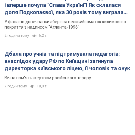
і вперше почула "Слава Україні"! Як склалася
доля Подкопаєвої, яка 30 років тому виграла
"золото" Олімпіади
У фанатів донеччанки зберігся великий шматок килимового
покриття з надписом "Атланта-1996"
2 години тому
6,2 т.
Дбала про учнів та підтримувала педагогів:
внаслідок удару РФ по Київщині загинула
директорка київського ліцею, її чоловік та онук
Вічна пам'ять жертвам російського терору
7 годин тому
18,3 т.