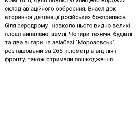
Крім того, було повністю знищено ворожий
склад авіаційного озброєння. Внаслідок
вторинної детонації російських боєприпасів
біля аеродрому і навколо нього видно великі
площі випаленої землі. Чотири технічні будівлі
та два ангари на авіабазі "Морозовськ",
розташованій за 265 кілометрів від лінії
фронту, також отримали пошкодження.