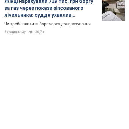
Жінці нарахували 729 тис. грн боргу
за газ через покази зіпсованого
лічильника: суддя ухвалив
неочікуване рішення
Чи треба платити борг через донарахування
6 годин тому
30,7 т.