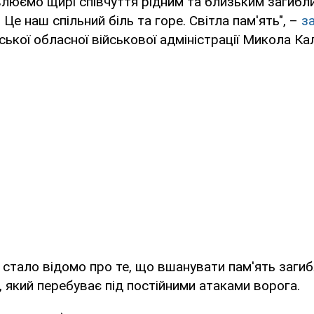
люємо щирі співчуття рідним та близьким загибли
Це наш спільний біль та горе. Світла пам'ять", –
з
ської обласної військової адміністрації Микола Ка
 стало відомо про те, що вшанувати пам'ять заги
, який перебуває під постійними атаками ворога.