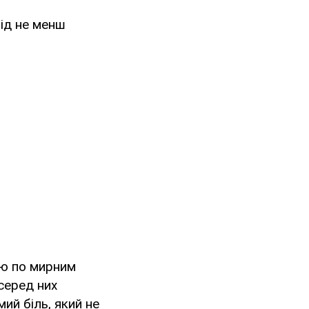
від не менш
ою по мирним
серед них
ий біль, який не