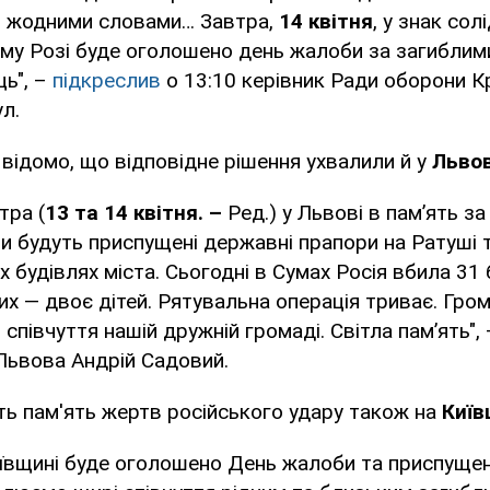
 жодними словами… Завтра,
14 квітня
, у знак сол
му Розі буде оголошено день жалоби за загиблими
ць", –
підкреслив
о 13:10 керівник Ради оборони К
л.
 відомо, що відповідне рішення ухвалили й у
Львов
тра (
13 та 14 квітня. –
Ред.) у Львові в памʼять з
и будуть приспущені державні прапори на Ратуші 
х будівлях міста. Сьогодні в Сумах Росія вбила 31
их — двоє дітей. Рятувальна операція триває. Гр
співчуття нашій дружній громаді. Світла пам’ять",
Львова Андрій Садовий.
ь пам'ять жертв російського удару також на
Київ
ївщині буде оголошено День жалоби та приспуще