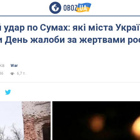
удар по Сумах: які міста Укра
 День жалоби за жертвами рос
ка
War
36
6,7 т.