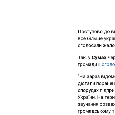
Поступово до в
все більше украї
оголосили жало
Так, у
Сумах
чер
громади її
огол
"На зараз відом
дістали поранен
спорудах підпри
України. На тер
звучання розваж
громадському тр