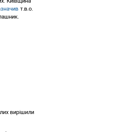
х. Київщина
азначив
т.в.о.
лашник.
блих вирішили