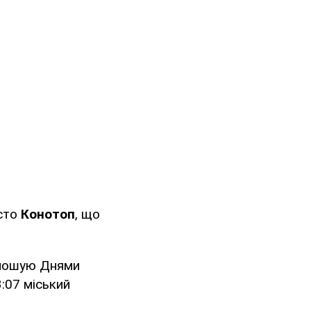
істо
Конотоп
, що
олошую Днями
3:07 міський