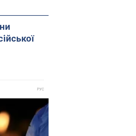
їни
ійської
РУС