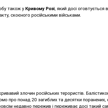
бу також у
Кривому Розі
, який досі оговтується 
кту, скоєного російськими військами.
кривавий злочин російських терористів. Балістик
омо про понад 20 загиблих та десятки поранених, 
 зовсім недавно пережив і переживає досі такий сам