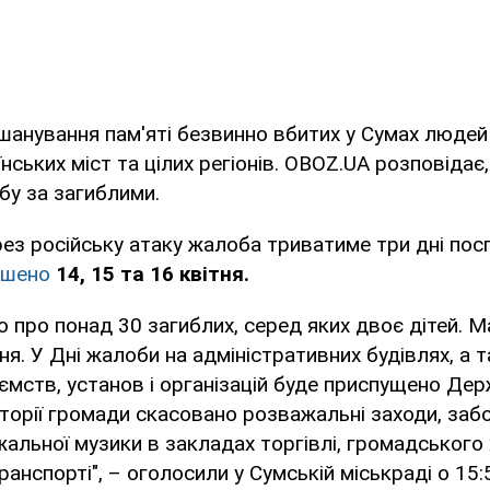
шанування пам'яті безвинно вбитих у Сумах люде
нських міст та цілих регіонів. OBOZ.UA розповідає,
бу за загиблими.
ез російську атаку жалоба триватиме три дні поспі
ошено
14, 15 та 16 квітня.
о про понад 30 загиблих, серед яких двоє дітей.
ня. У Дні жалоби на адміністративних будівлях, а 
ємств, установ і організацій буде приспущено Де
иторії громади скасовано розважальні заходи, за
альної музики в закладах торгівлі, громадського 
анспорті", – оголосили у Сумській міськраді о 15: