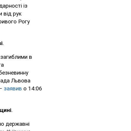
ідарності із
 від рук
ривого Рогу
і
.
а загиблими в
та
 безневинну
омада Львова
 –
заявив
о 14:06
щині
.
но державні