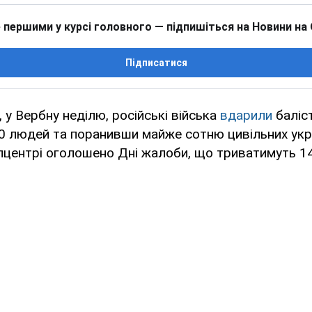
 першими у курсі головного — підпишіться на Новини на
Підписатися
, у Вербну неділю, російські війська
вдарили
баліс
0 людей та поранивши майже сотню цивільних укра
лцентрі оголошено Дні жалоби, що триватимуть 14