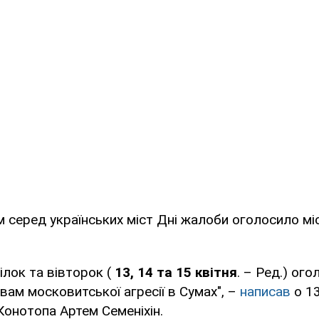
 серед українських міст Дні жалоби оголосило м
ілок та вівторок (
13, 14 та 15 квітня
. – Ред.) ог
ам московитської агресії в Сумах", –
написав
о 1
Конотопа Артем Семеніхін.