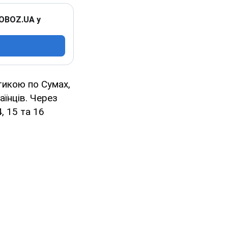
 OBOZ.UA у
тикою по Сумах,
їнців. Через
, 15 та 16