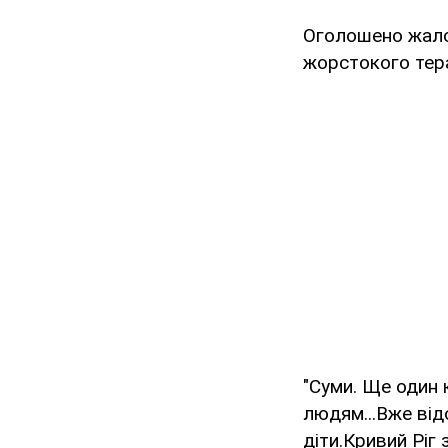
Оголошено жало
жорстокого тера
"Суми. Ще один 
людям...Вже від
діти.Кривий Ріг