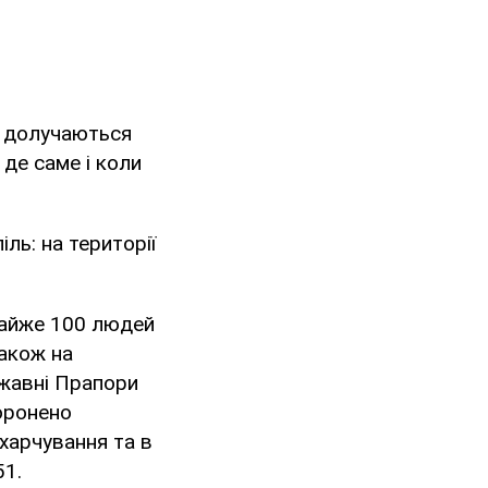
й долучаються
 де саме і коли
ль: на території
 Майже 100 людей
також на
ржавні Прапори
боронено
харчування та в
51.