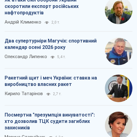
скоротили експорт російських
нафтопродуктів
Андрій Клименко
2,0 т.
Два супертурніри Магучіх: спортивний
календар осені 2026 року
Олександр Липенко
5,4 т.
Ракетний щит і меч України: ставка на
виробництво власних ракет
Кирило Татарінов
2,7 т.
Посмертна "презумпція винуватості":
хто дозволив ТЦК судити загиблих
захисників