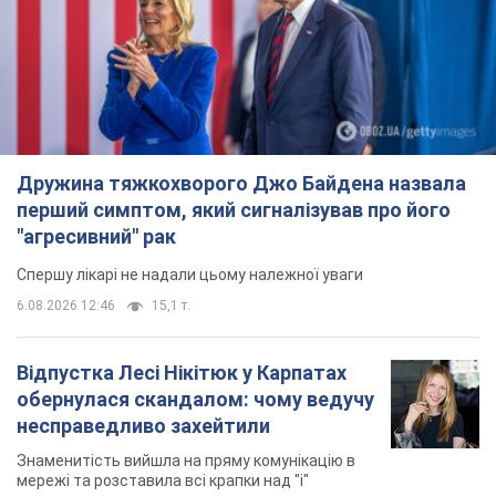
Дружина тяжкохворого Джо Байдена назвала
перший симптом, який сигналізував про його
"агресивний" рак
Спершу лікарі не надали цьому належної уваги
6.08.2026 12:46
15,1 т.
Відпустка Лесі Нікітюк у Карпатах
обернулася скандалом: чому ведучу
несправедливо захейтили
Знаменитість вийшла на пряму комунікацію в
мережі та розставила всі крапки над "і"