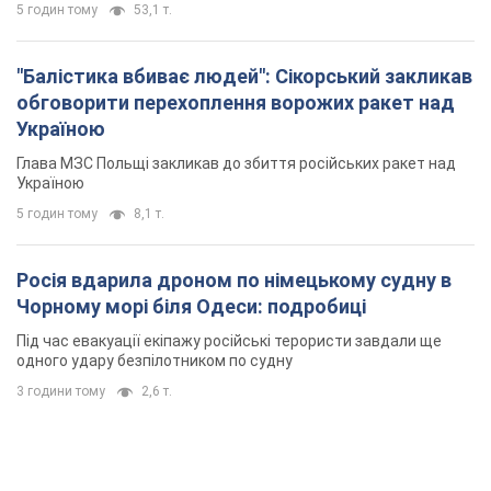
5 годин тому
53,1 т.
"Балістика вбиває людей": Сікорський закликав
обговорити перехоплення ворожих ракет над
Україною
Глава МЗС Польщі закликав до збиття російських ракет над
Україною
5 годин тому
8,1 т.
Росія вдарила дроном по німецькому судну в
Чорному морі біля Одеси: подробиці
Під час евакуації екіпажу російські терористи завдали ще
одного удару безпілотником по судну
3 години тому
2,6 т.