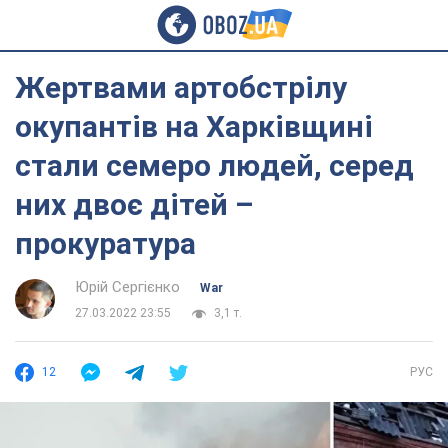
Жертвами артобстрілу
окупантів на Харківщині
стали семеро людей, серед
них двоє дітей –
прокуратура
Юрій Сергієнко
War
27.03.2022 23:55
3,1 т.
12
РУС