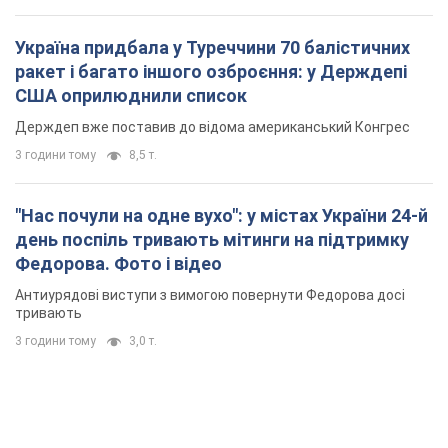
Україна придбала у Туреччини 70 балістичних
ракет і багато іншого озброєння: у Держдепі
США оприлюднили список
Держдеп вже поставив до відома американський Конгрес
3 години тому
8,5 т.
"Нас почули на одне вухо": у містах України 24-й
день поспіль тривають мітинги на підтримку
Федорова. Фото і відео
Антиурядові виступи з вимогою повернути Федорова досі
тривають
3 години тому
3,0 т.