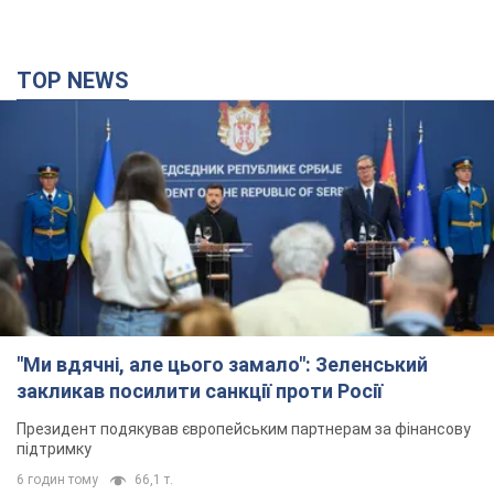
TOP NEWS
"Ми вдячні, але цього замало": Зеленський
закликав посилити санкції проти Росії
Президент подякував європейським партнерам за фінансову
підтримку
6 годин тому
66,1 т.