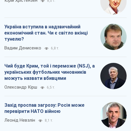
Юрій Хрістензен
8,0 т.
Україна вступила в надзвичайний
економічний стан. Чи є світло вкінці
тунелю?
Вадим Денисенко
6,8 т.
Чий буде Крим, той і переможе (NSJ), а
українських футбольних чиновників
можуть назвати вбивцями
Олександр Кірш
6,5 т.
Захід проспав загрозу: Росія може
перевірити НАТО війною
Леонід Невзлін
8,1 т.