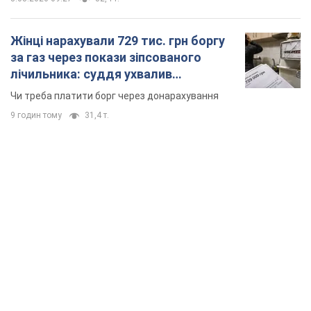
Жінці нарахували 729 тис. грн боргу
за газ через покази зіпсованого
лічильника: суддя ухвалив
неочікуване рішення
Чи треба платити борг через донарахування
9 годин тому
31,4 т.