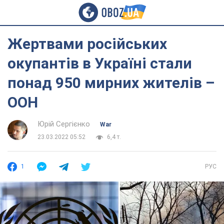
Жертвами російських
окупантів в Україні стали
понад 950 мирних жителів –
ООН
Юрій Сергієнко
War
23.03.2022 05:52
6,4 т.
1
РУС