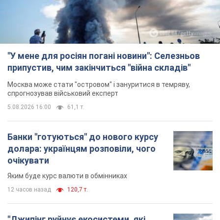
"У мене для росіян погані новини": Селезньов
припустив, чим закінчиться "війна складів"
Москва може стати "островом" і зануритися в темряву,
спрогнозував військовий експерт
5.08.2026 16:00
61,1 т.
Банки "готуються" до нового курсу
долара: українцям розповіли, чого
очікувати
Яким буде курс валюти в обмінниках
12 часов назад
120,7 т.
"Джипінг руйнує екосистеми, які