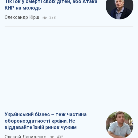
TikTok у смерті своїх дітей, або Атака
КНР на молодь
Олександр Кірш
288
Український бізнес – теж частина
обороноздатності країни. Не
віддавайте їхній ринок чужим
Олексій Давиденко
432