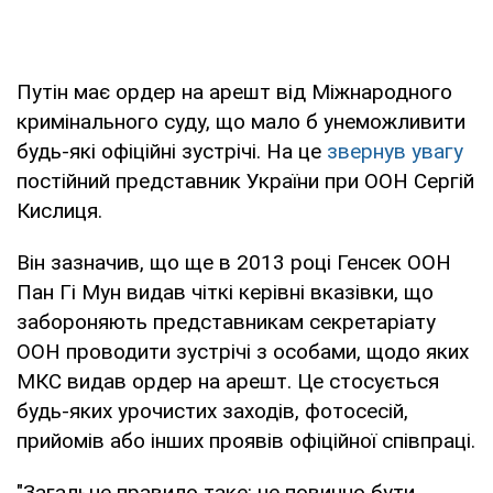
Путін має ордер на арешт від Міжнародного
кримінального суду, що мало б унеможливити
будь-які офіційні зустрічі. На це
звернув увагу
постійний представник України при ООН Сергій
Кислиця.
Він зазначив, що ще в 2013 році Генсек ООН
Пан Гі Мун видав чіткі керівні вказівки, що
забороняють представникам секретаріату
ООН проводити зустрічі з особами, щодо яких
МКС видав ордер на арешт. Це стосується
будь-яких урочистих заходів, фотосесій,
прийомів або інших проявів офіційної співпраці.
"Загальне правило таке: не повинно бути