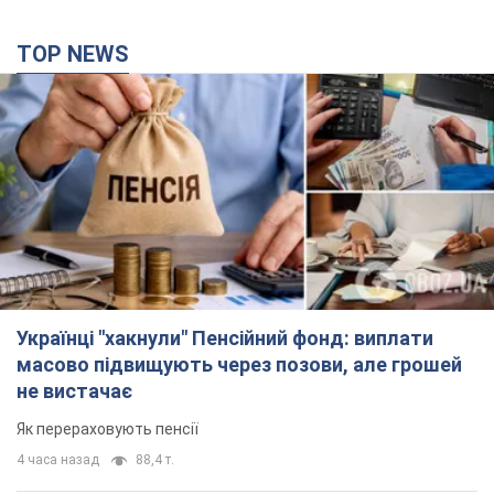
TOP NEWS
Українці "хакнули" Пенсійний фонд: виплати
масово підвищують через позови, але грошей
не вистачає
Як перераховують пенсії
4 часа назад
88,4 т.