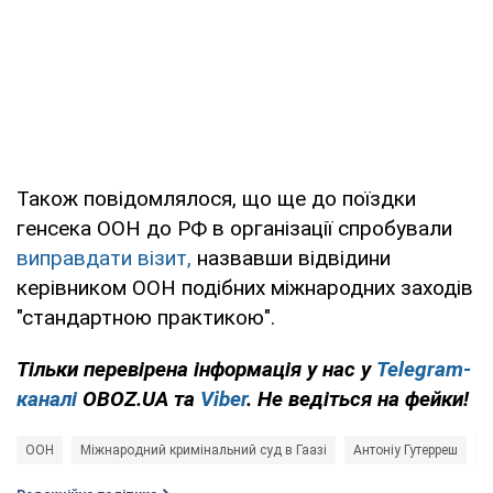
Також повідомлялося, що ще до поїздки
генсека ООН до РФ в організації спробували
виправдати візит,
назвавши відвідини
керівником ООН подібних міжнародних заходів
"стандартною практикою".
Тільки перевірена інформація у нас у
Telegram-
каналі
OBOZ.UA та
Viber
. Не ведіться на фейки!
ООН
Міжнародний кримінальний суд в Гаазі
Антоніу Гутерреш
В