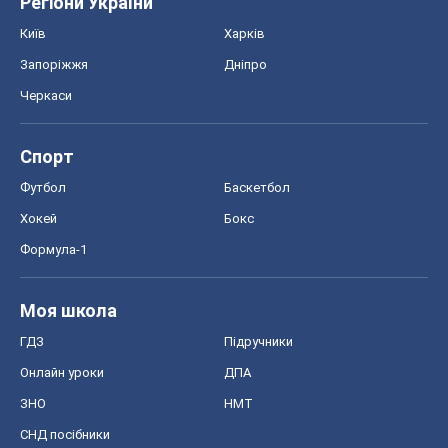
Регіони України
Київ
Харків
Запоріжжя
Дніпро
Черкаси
Спорт
Футбол
Баскетбол
Хокей
Бокс
Формула-1
Моя школа
ГДЗ
Підручники
Онлайн уроки
ДПА
ЗНО
НМТ
СНД посібники