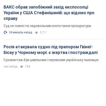
ВАКС обрав запобіжний захід експосолці
України у США Стефанішиній: що відомо про
справу
Суд не повністю задовольнив клопотання прокуратури
34 минуты назад
2,7 т.
Росія атакувала судно під прапором Гвінеї-
Бісау у Чорному морі: є жертва і постраждалі
Суховантаж був цивільним і перевозив українську пшеницю
час назад
744