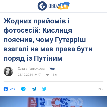
Жодних прийомів і
фотосесій: Кислиця
пояснив, чому Гутерріш
взагалі не мав права бути
поряд із Путіним
Ольга Ганюкова
War
26.10.2024 19:47
11,6 т.
249
РУС