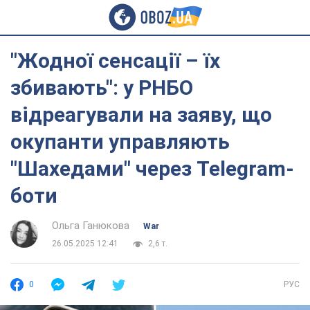
"Жодної сенсації – їх
збивають": у РНБО
відреагували на заяву, що
окупанти управляють
"Шахедами" через Telegram-
боти
Ольга Ганюкова
War
26.05.2025 12:41
2,6 т.
0
РУС