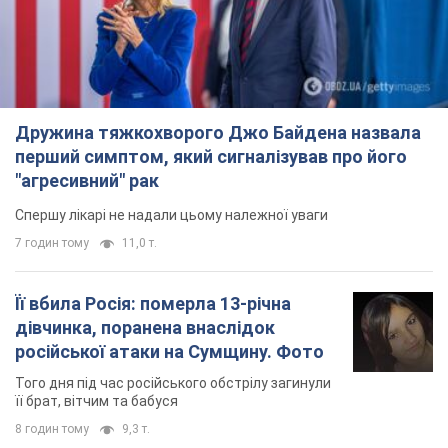
Дружина тяжкохворого Джо Байдена назвала
перший симптом, який сигналізував про його
"агресивний" рак
Спершу лікарі не надали цьому належної уваги
7 годин тому
11,0 т.
Її вбила Росія: померла 13-річна
дівчинка, поранена внаслідок
російської атаки на Сумщину. Фото
Того дня під час російського обстрілу загинули
її брат, вітчим та бабуся
8 годин тому
9,3 т.