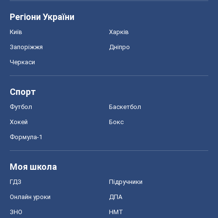
Регіони України
Київ
Харків
Запоріжжя
Дніпро
Черкаси
Спорт
Футбол
Баскетбол
Хокей
Бокс
Формула-1
Моя школа
ГДЗ
Підручники
Онлайн уроки
ДПА
ЗНО
НМТ