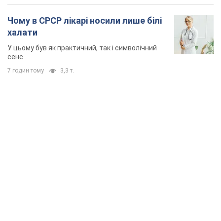
Чому в СРСР лікарі носили лише білі
халати
У цьому був як практичний, так і символічний
сенс
7 годин тому
3,3 т.