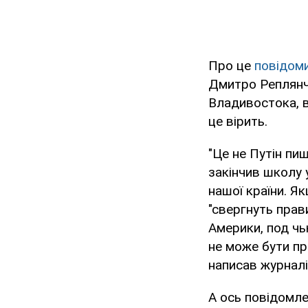
Про це
повідом
Дмитро Реплянчу
Владивостока, в
це вірить.
"Це не Путін пи
закінчив школу 
нашої країни. Як
"свергнуть прав
Америки, под чью
не може бути пр
написав журналі
А ось повідомле