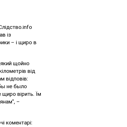
Слідство.info
ав із
ики – і щиро в
, який щойно
кілометрів від
ам відповів:
бы не было
е щиро вірить. Їм
янам", –
чі коментарі: