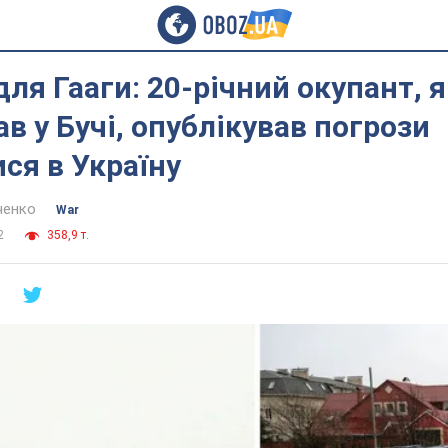
для Гааги: 20-річний окупант, 
ав у Бучі, опублікував погрози
ся в Україну
ченко
War
2
358,9 т.