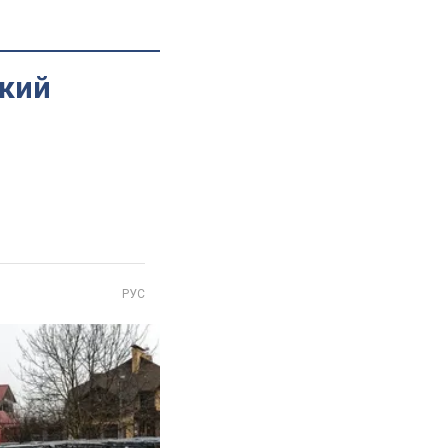
який
РУС