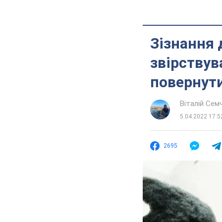
Зізнання 
звірствув
повернути
Віталій Сем
5.04.2022 17:5
2695