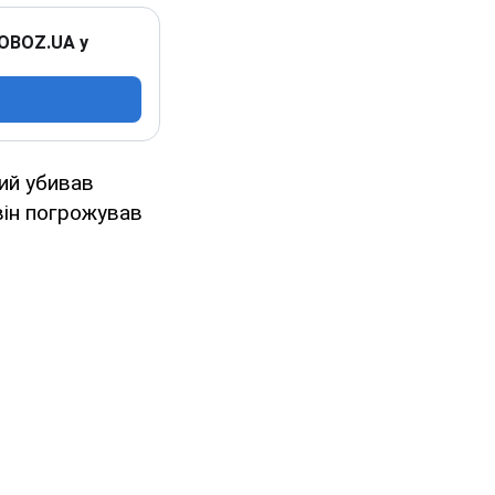
 OBOZ.UA у
кий убивав
він погрожував