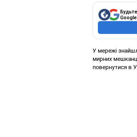
Будьте
Google
У мережі знайшл
мирних мешканці
повернутися в У