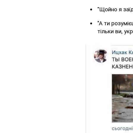
"Щойно я заїд
"А ти розуміє
тільки ви, ук