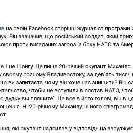
ив
на своїй Facebook сторінці журналіст програми 
к. Він зазначив, що російський солдат, який приїх
оює проти вигаданих загроз із боку НАТО та Амер
ше, і не Шойгу. Це пише 20-річний окупант Михайло
у своєму сраному Владивостоку, за дев'ять тисяч 
що ви запитаєте, чому він хоче нас знищити? Він с
ительство, чтобы не вступили в состав НАТО, что
 дудку вы пляшите". Це все в його голові, він в ц
ощення. Ні 20-річному Михайлу, ні його співгромад
ст.
ння, які окупант надсилав у відповідь на засуджую