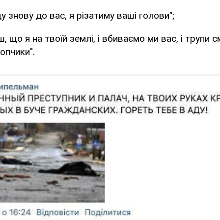
у знову до вас, я різатиму ваші голови";
ш, що я на твоїй землі, і вбиваємо ми вас, і трупи 
ропчики".