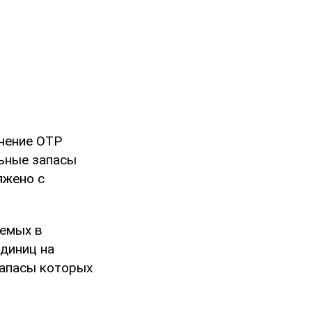
енение ОТР
льные запасы
яжено с
яемых в
единиц на
запасы которых