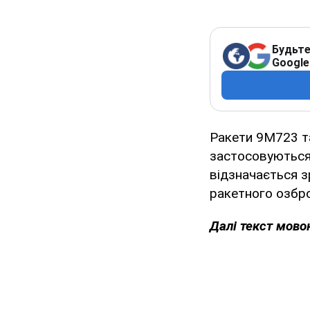
Будьте
Google
Ракети 9М723 та
застосовуються 
відзначається з
ракетного озбро
Далі текст мово