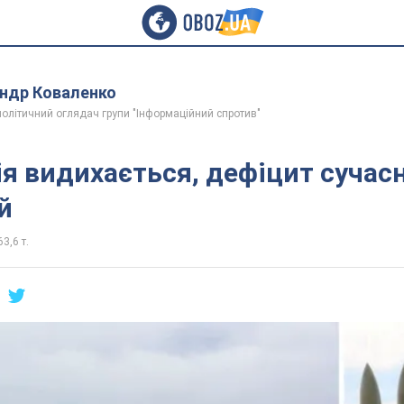
ндр Коваленко
політичний оглядач групи "Інформаційний спротив"
ія видихається, дефіцит сучас
й
63,6 т.