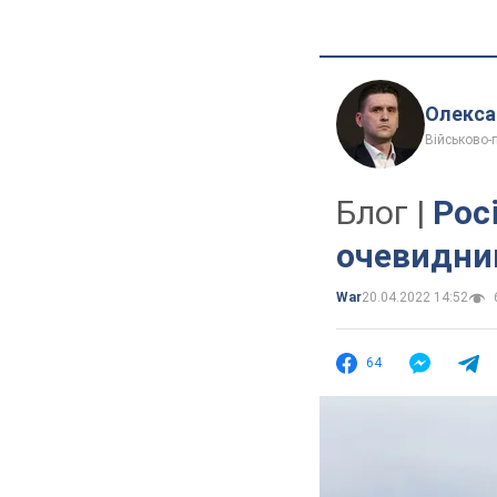
Олекса
Військово-
Блог |
Рос
очевидни
War
20.04.2022 14:52
64