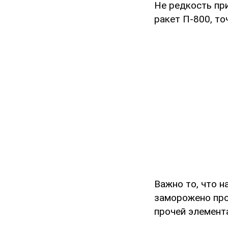
Не редкость пр
ракет П-800, т
Важно то, что н
заморожено про
прочей элемента