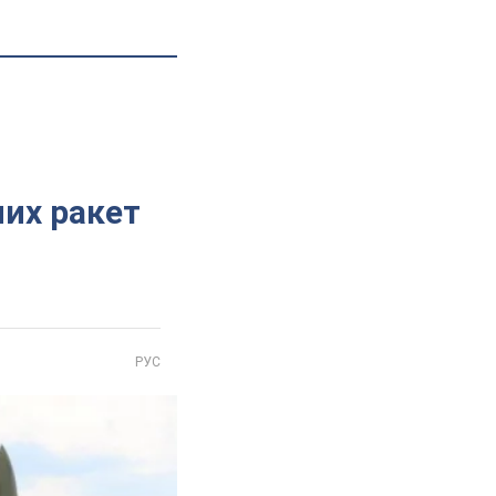
них ракет
РУС