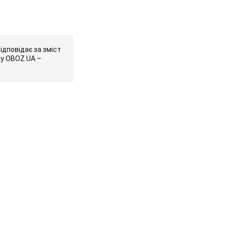
ідповідає за зміст
ку OBOZ.UA –