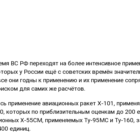
емя ВС РФ переходят на более интенсивное прим
оторых у России ещё с советских времён значите
 все они годны к применению и их применение сопр
иском для самих же расчётов.
ось применение авиационных ракет Х-101, примен
60, которых по приблизительным оценкам до 200 
ционных Х-55СМ, применяемых Ту-95МС и Ту-160, 
400 единиц.