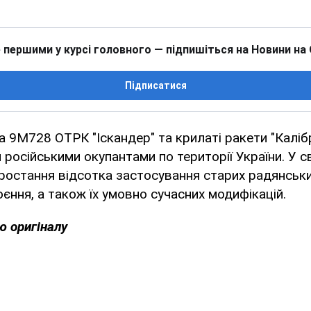
 першими у курсі головного — підпишіться на Новини на
Підписатися
 9М728 ОТРК "Іскандер" та крилаті ракети "Каліб
російськими окупантами по території України. У с
ростання відсотка застосування старих радянськи
єння, а також їх умовно сучасних модифікацій.
ю оригіналу