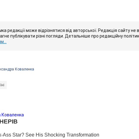
ка редакції може відрізнятися від авторської. Редакція сайту не в
рагне публікувати різні погляди. Детальніше про редакційну політи
...
ксандра Коваленка
їні
а Коваленка