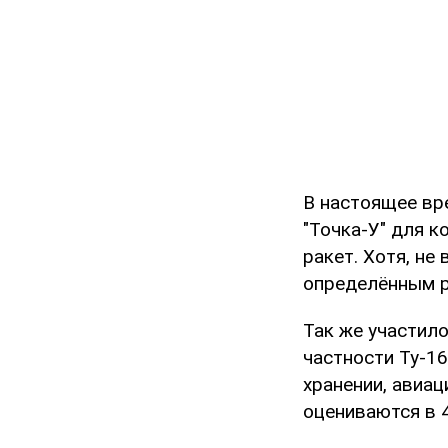
В настоящее вр
"Точка-У" для к
ракет. Хотя, не
определённым р
Так же участил
частности Ту-1
хранении, авиа
оцениваются в 