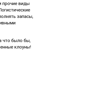
и прочие виды
 Логистические
олнять запасы,
сивными
а что было бы,
енные клоуны!