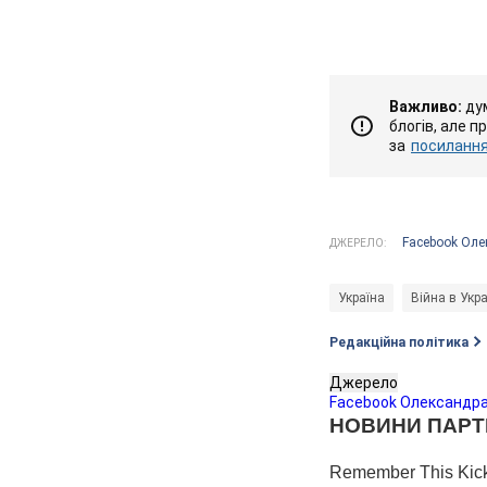
Важливо:
дум
блогів, але п
за
посиланням
Facebook Оле
ДЖЕРЕЛО:
Україна
Війна в Укра
Редакційна політика
Джерело
Facebook Олександр