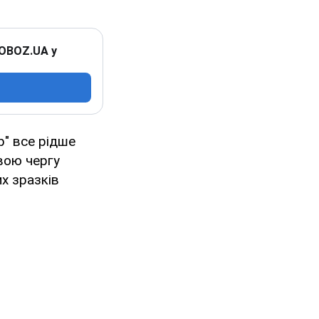
 OBOZ.UA у
р" все рідше
вою чергу
х зразків