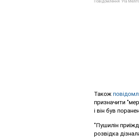
Також
повідомл
призначити "мер
і він був поране
"Пушилін приїж
розвідка дізнала