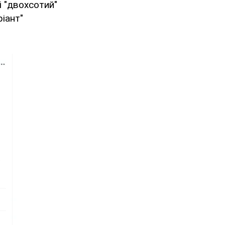
і "двохсотий"
ріант"