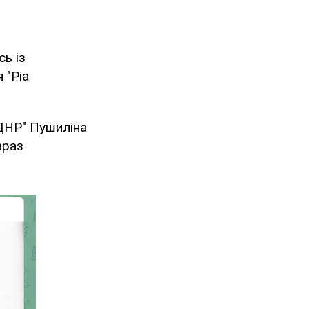
ь із
 "Ріа
"ДНР" Пушиліна
араз