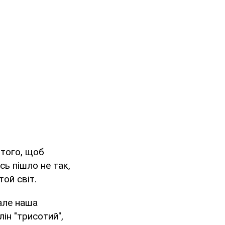
 того, щоб
сь пішло не так,
той світ.
але наша
лін "трисотий",