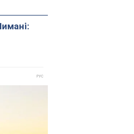
Лимані:
РУС