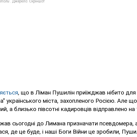
яється
, що в Ліман Пушилін приїжджав нібито для
а" українського міста, захопленого Росією. Але що
ний, а близько півсотні кадировців відправлено на 
джав сьогодні до Лимана призначати псевдомера, 
ся, де це буде, і наші Боги Війни це зробили, Пуши