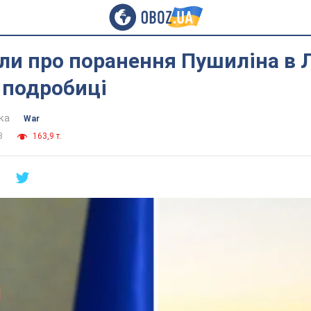
ли про поранення Пушиліна в 
 подробиці
ка
War
8
163,9 т.