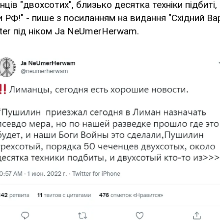
ців "двохсотих", близько десятка техніки підбиті, 
и РФ!" - пише з посиланням на видання "Східний Ва
ter під ніком Ja NeUmerHerwam.