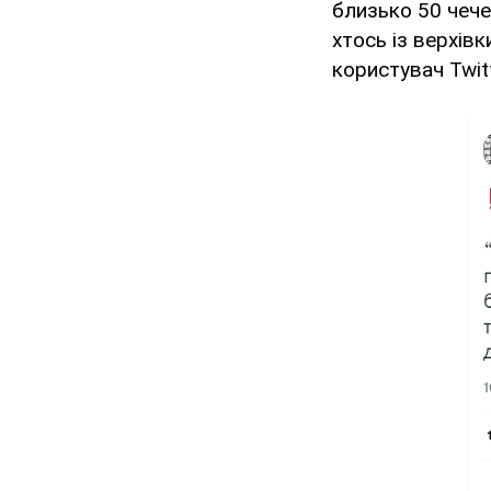
близько 50 чечен
хтось із верхівк
користувач Twit