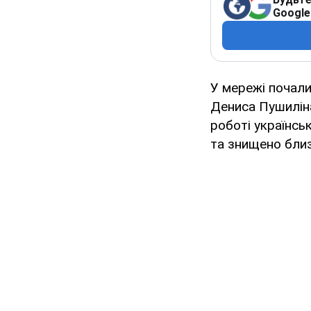
Google
У мережі почали
Дениса Пушиліна
роботі українсь
та знищено близ