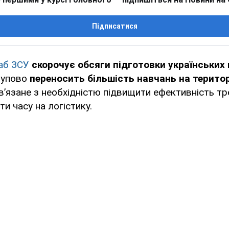
Підписатися
аб ЗСУ
скорочує обсяги підготовки українських 
тупово
переносить більшість навчань на територ
в’язане з необхідністю підвищити ефективність тр
и часу на логістику.