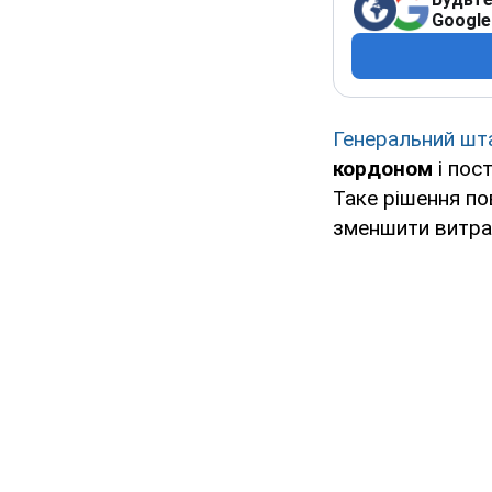
Google
Генеральний шт
кордоном
і пос
Таке рішення по
зменшити витрат