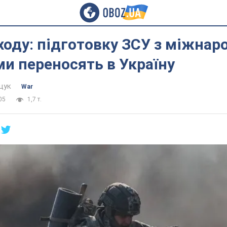
ходу: підготовку ЗСУ з міжна
и переносять в Україну
щук
War
05
1,7 т.