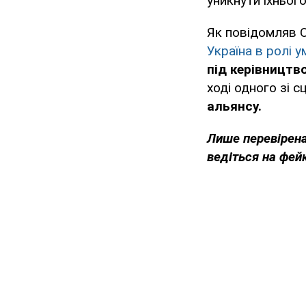
уникнути їхньог
Як повідомляв O
Україна в ролі у
під керівництв
ході одного зі с
альянсу.
Лише перевірена
ведіться на фей