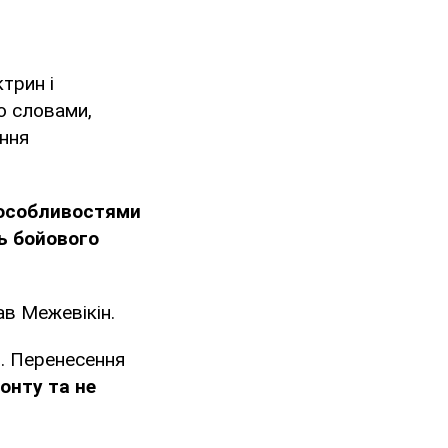
трин і
о словами,
ання
з особливостями
ть бойового
ав Межевікін.
и. Перенесення
онту та не