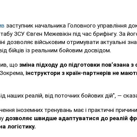
ив
заступник начальника Головного управління док
табу ЗСУ Євген Межевікін під час брифінгу. За йог
їні дозволяє військовим отримувати актуальні зн
ід бійців із реальним бойовим досвідом.
нив, що
зміна підходу до підготовки пов’язана 
 Зокрема,
інструктори з країн-партнерів не маю
від наших реалій, від поточних бойових дій", — сказ
ення іноземних тренувань має і практичні причин
ну
дозволяє швидше адаптуватися до реалій фр
на логістику.