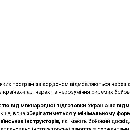
еяких програм за кордоном відмовляються через
 країнах-партнерах та нерозуміння окремих бойов
стю від міжнародної підготовки Україна не від
кіна, вона
зберігатиметься у мінімальному фор
аїнських інструкторів
, які мають бойовий досвід
заплановано інструкторські заняття з сержантами 