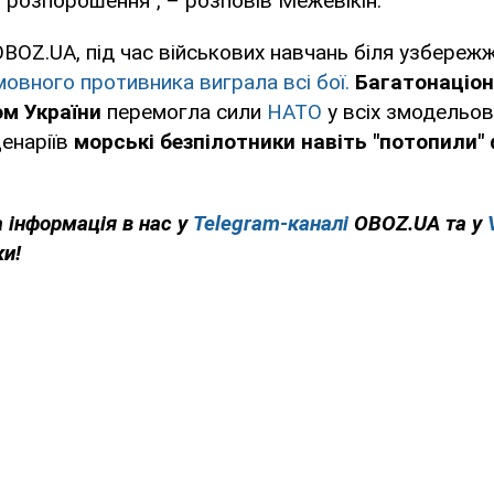
о розпорошення", – розповів Межевікін.
BOZ.UA, під час військових навчань біля узбережж
мовного противника виграла всі бої.
Багатонаціо
ом України
перемогла сили
НАТО
у всіх змодельов
ценаріїв
морські безпілотники навіть "потопили"
 інформація в нас у
Telegram-каналі
OBOZ.UA та у
ки!