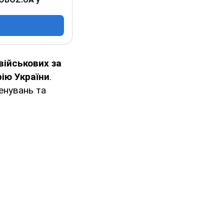
військових за
ію України
.
енувань та