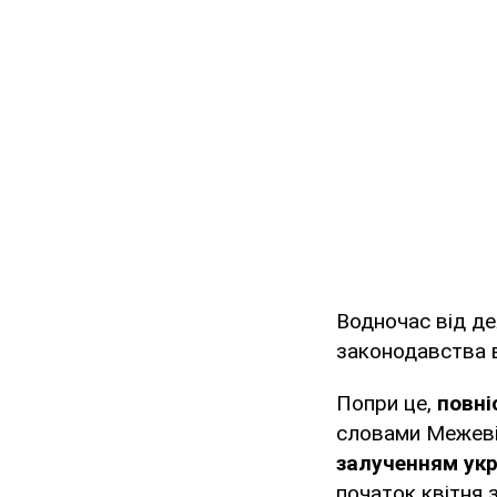
Водночас від д
законодавства в
Попри це,
повні
словами Межеві
залученням укр
початок квітня 