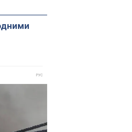
родними
РУС