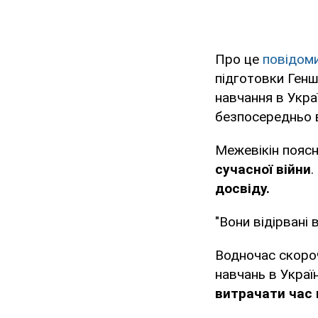
Про це
повідом
підготовки Генш
навчання в Укра
безпосередньо в
Межевікін пояс
сучасної війни
.
досвіду.
"Вони відірвані 
Водночас скороч
навчань в Украї
витрачати час 