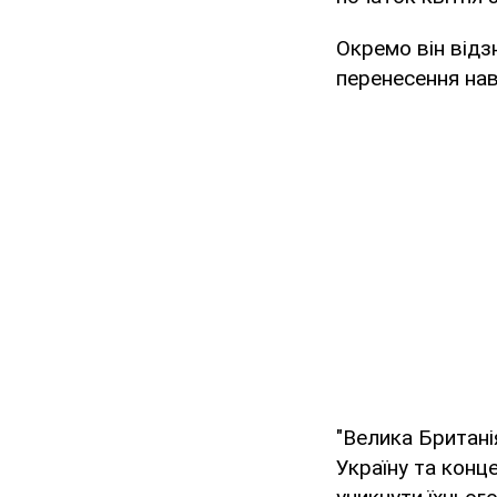
Окремо він відз
перенесення нав
"Велика Британі
Україну та конц