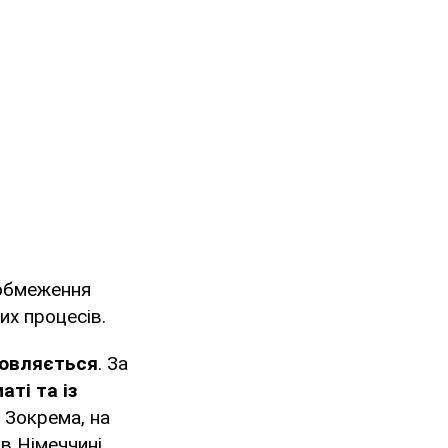
 обмеження
их процесів.
мовляється
. За
маті
та із
. Зокрема, на
в Німеччині.