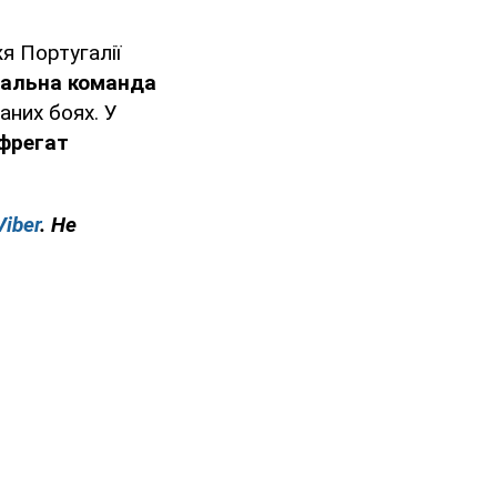
я Португалії
нальна команда
аних боях. У
 фрегат
Viber
. Не