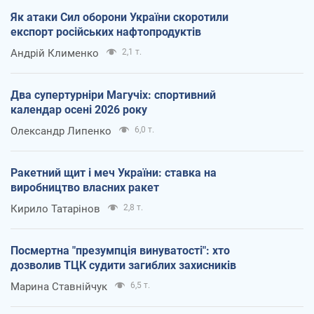
Як атаки Сил оборони України скоротили
експорт російських нафтопродуктів
Андрій Клименко
2,1 т.
Два супертурніри Магучіх: спортивний
календар осені 2026 року
Олександр Липенко
6,0 т.
Ракетний щит і меч України: ставка на
виробництво власних ракет
Кирило Татарінов
2,8 т.
Посмертна "презумпція винуватості": хто
дозволив ТЦК судити загиблих захисників
Марина Ставнійчук
6,5 т.