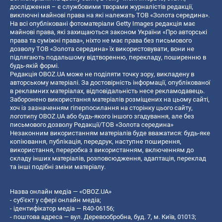
дослідження – є службовими творами журналістів редакції,
виключні майнові права на які належать ТОВ «Золота середина».
На всі опубліковані фотоматеріали Getty Images редакція має
майнові права, які захищаються законом України «Про авторські
права та суміжні права», ніхто не має права без письмового
дозволу ТОВ «Золота середина» їх використовувати, вони не
підлягають подальшому відтворенню, перекладу, поширенню в
будь-якій формі.
Редакція OBOZ.UA може не поділяти точку зору, викладену в
авторському матеріалі. За достовірність інформації, опублікованої
в рекламних матеріалах, відповідальність несе рекламодавець.
Заборонено використання матеріалів розміщених на цьому сайті,
хоч із зазначенням гіперпосилання на сторінку цього сайту,
логотипу OBOZ.UA або будь-якого іншого згадування, але без
письмового дозволу Редакції/ТОВ «Золота середина»
Незаконним використанням матеріалів буде вважатися: будь-яке
копiювання, публiкацiя, передрук, наступне поширення,
використання, переробка з використанням, включенням до
складу інших матеріалів, розповсюдження, адаптація, переклад
та інші подібні зміни матеріалу.
Назва онлайн медіа — «OBOZ.UA»
- суб'єкт у сфері онлайн медіа;
- ідентифікатор медіа — R40-06156;
- поштова адреса — вул. Деревообробна, буд. 7, м. Київ, 01013;