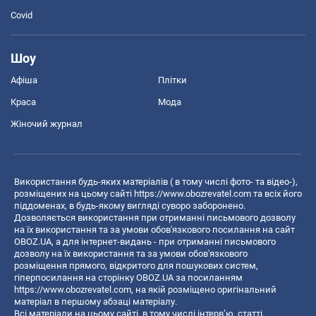
Covid
Шоу
Афіша
Плітки
Краса
Мода
Жіночий журнал
Використання будь-яких матеріалів ( в тому числі фото- та відео-),
розміщених на цьому сайті
https://www.obozrevatel.com
та всіх його
піддоменах, в будь-якому вигляді суворо заборонено.
Дозволяється використання при отриманні письмового дозволу
на їх використання та за умови обов'язкового посилання на сайт
OBOZ.UA, а для інтернет-видань - при отриманні письмового
дозволу на їх використання та за умови обов'язкового
розміщення прямого, відкритого для пошукових систем,
гіперпосилання на сторінку OBOZ.UA за посиланням
https://www.obozrevatel.com
, на якій розміщено оригінальний
матеріал в першому абзаці матеріалу.
Всі матеріали на цьому сайті, в тому числі інтерв’ю, статті,