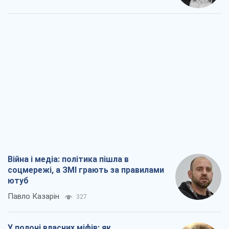
Війна і медіа: політика пішла в
соцмережі, а ЗМІ грають за правилами
ютуб
Павло Казарін
327
У полоні власних міфів: як