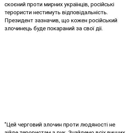
скоєний проти мирних українців, російські
терористи нестимуть відповідальність.
Президент зазначив, що кожен російський
злочинець буде покараний за свої дії.
"Цей черговий злочин проти людяності не
зійде терористам з рук. Знайдемо всіх винних.