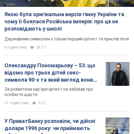
Якою була оригінальна версія гімну України та
чому її боялася Російська імперія: про це не
розповідають у школі
Державним символом є тільки перший куплет та приспів пісні
6 годин тому
26,7 т.
Олександру Пономарьову – 53: що
відомо про трьох дітей секс-
символа 90-х та який вигляд вони
мають
За розвитком кар'єри артист не забував про
особисте щастя
11 годин тому
9,3 т.
У ПриватБанку розповіли, чи дійсні
долари 1996 року: чи приймають