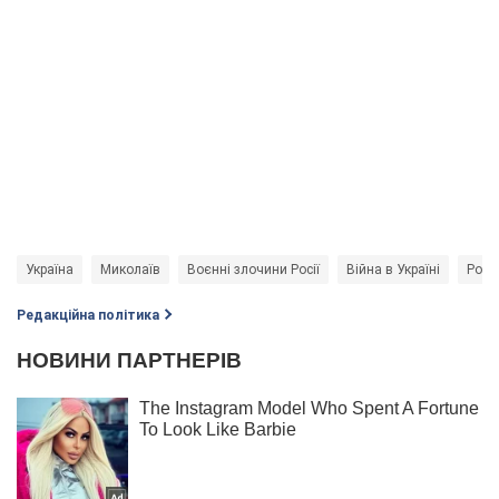
Україна
Миколаїв
Воєнні злочини Росії
Війна в Україні
Росія
Редакційна політика