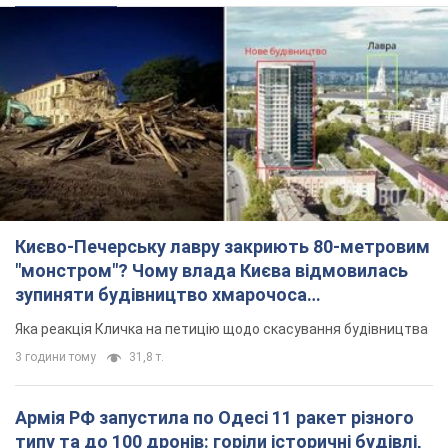
Києво-Печерську лавру закриють 80-метровим
"монстром"? Чому влада Києва відмовилась
зупиняти будівництво хмарочоса
"московського вірянина"
Яка реакція Кличка на петицію щодо скасування будівництва
3 години тому
31,8 т.
Армія РФ запустила по Одесі 11 ракет різного
типу та до 100 дронів: горіли історичні будівлі,