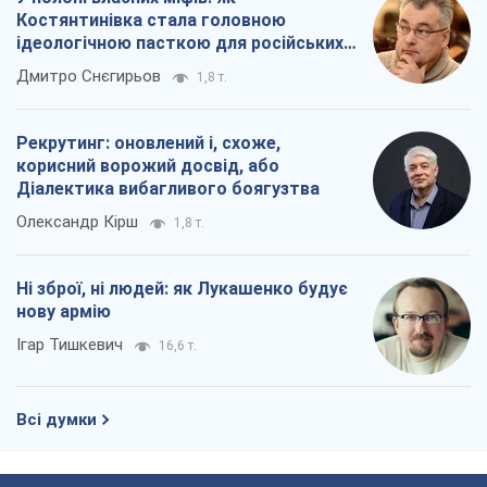
Костянтинівка стала головною
ідеологічною пасткою для російських
окупантів
Дмитро Снєгирьов
1,8 т.
Рекрутинг: оновлений і, схоже,
корисний ворожий досвід, або
Діалектика вибагливого боягузтва
Олександр Кірш
1,8 т.
Ні зброї, ні людей: як Лукашенко будує
нову армію
Ігар Тишкевич
16,6 т.
Всі думки