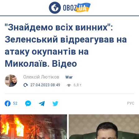
"Знайдемо всіх винних":
Зеленський відреагував на
атаку окупантів на
Миколаїв. Відео
Олексій Лютіков
War
27.04.2023 08:49
6,8 т.
52
РУС