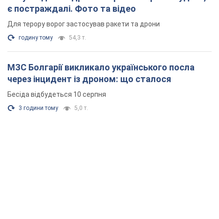
є постраждалі. Фото та відео
Для терору ворог застосував ракети та дрони
годину тому
54,3 т.
МЗС Болгарії викликало українського посла
через інцидент із дроном: що сталося
Бесіда відбудеться 10 серпня
3 години тому
5,0 т.