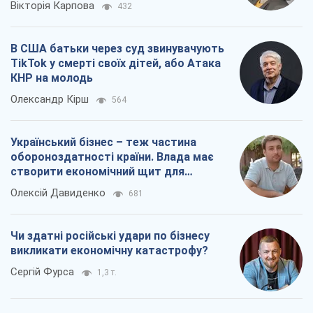
Український бізнес – теж частина
обороноздатності країни. Влада має
створити економічний щит для
компаній
Олексій Давиденко
681
Чи здатні російські удари по бізнесу
викликати економічну катастрофу?
Сергій Фурса
1,3 т.
Всі думки
Про компанію
Команда
Правова інформація
Політика конфіденційності