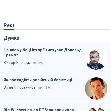
На якому боці історії виступає Дональд
Трамп?
Віктор Каспрук
390
Як протидіяти російській балістиці
Віталій Портников
18,0 т.
Від Wildberries до ВТБ: як один удар
може запустити ланцюгову реакцію в
Росії
Брати Капранови
225