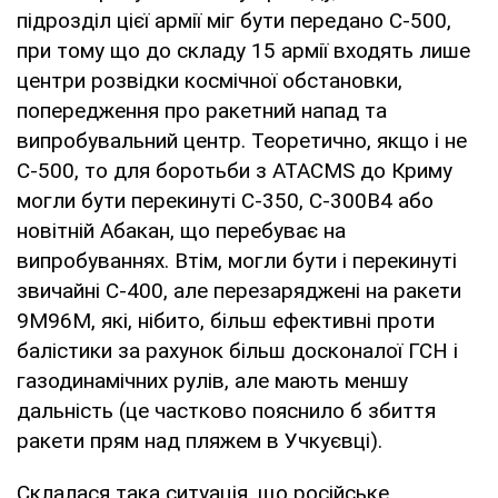
підрозділ цієї армії міг бути передано С-500,
при тому що до складу 15 армії входять лише
центри розвідки космічної обстановки,
попередження про ракетний напад та
випробувальний центр. Теоретично, якщо і не
С-500, то для боротьби з ATACMS до Криму
могли бути перекинуті С-350, С-300В4 або
новітній Абакан, що перебуває на
випробуваннях. Втім, могли бути і перекинуті
звичайні С-400, але перезаряджені на ракети
9М96М, які, нібито, більш ефективні проти
балістики за рахунок більш досконалої ГСН і
газодинамічних рулів, але мають меншу
дальність (це частково пояснило б збиття
ракети прям над пляжем в Учкуєвці).
Склалася така ситуація, що російське