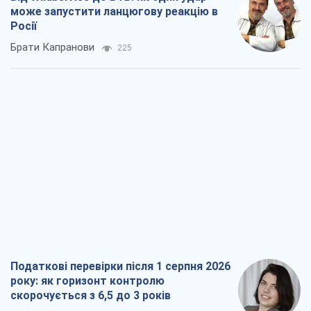
Податкові перевірки після 1 серпня 2026
року: як горизонт контролю
скорочується з 6,5 до 3 років
Вікторія Карпова
432
В США батьки через суд звинувачують
TikTok у смерті своїх дітей, або Атака
КНР на молодь
Олександр Кірш
564