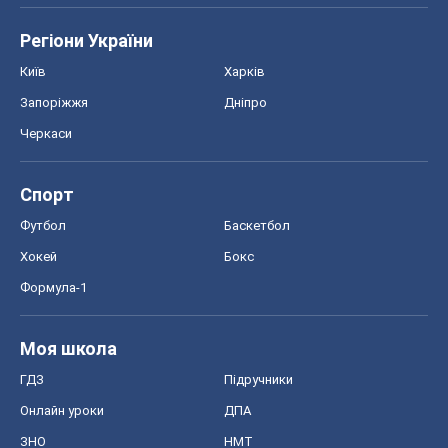
Футбол
Баскетбол
Хокей
Бокс
Формула-1
Моя школа
ГДЗ
Підручники
Онлайн уроки
ДПА
ЗНО
НМТ
СНД посібники
Авто
Тест Драйв
Електромобілі
Акції
Сервіс