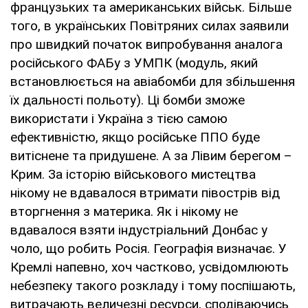
французьких та американських військ. Більше
того, в українських Повітряних силах заявили
про швидкий початок випробування аналога
російського ФАБу з УМПК (модуль, який
встановлюється на авіабомби для збільшення
їх дальності польоту). Ці бомби зможе
використати і Україна з тією самою
ефективністю, якщо російське ППО буде
витіснене та придушене. А за Лівим берегом –
Крим. За історію військового мистецтва
нікому не вдавалося втримати півострів від
вторгнення з материка. Як і нікому не
вдавалося взяти індустріальний Донбас у
чоло, що робить Росія. Географія визначає. У
Кремлі напевно, хоч частково, усвідомлюють
небезпеку такого розкладу і тому поспішають,
витрачають величезні ресурси, сподіваючись