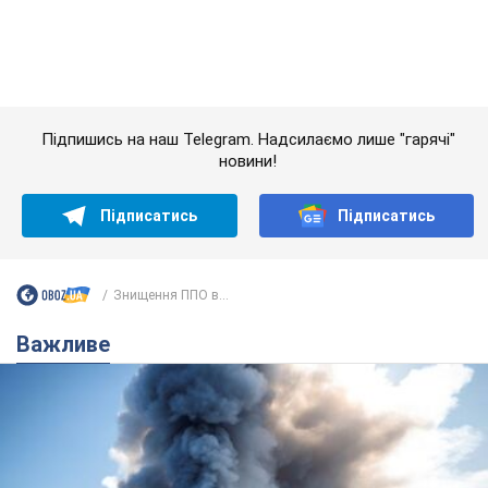
Знищення ППО в...
Важливе
"У мене для росіян погані новини": Селезньов
припустив, чим закінчиться "війна складів"
Москва може стати "островом" і зануритися в темряву,