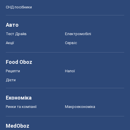
Food Oboz
Рецепти
Напої
Дієти
Економіка
Ринки та компанії
Макроекономіка
MedOboz
Новини медицини
MAMACLUB
Шоу
Афіша
Плітки
Краса
Мода
Жіночий журнал