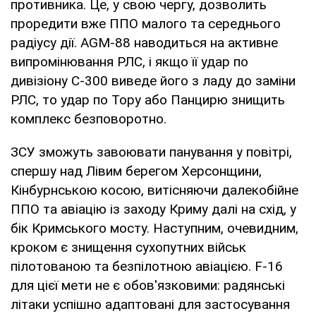
противника. Це, у свою чергу, дозволить
проредити вже ППО малого та середнього
радіусу дії. AGM-88 наводиться на активне
випромінювання РЛС, і якщо її удар по
дивізіону С-300 виведе його з ладу до заміни
РЛС, то удар по Тору або Панцирю знищить
комплекс безповоротно.
ЗСУ зможуть завоювати панування у повітрі,
спершу над Лівим берегом Херсонщини,
Кінбурнською косою, витісняючи далекобійне
ППО та авіацію із заходу Криму далі на схід, у
бік Кримського мосту. Наступним, очевидним,
кроком є ​​знищення сухопутних військ
пілотованою та безпілотною авіацією. F-16
для цієї мети не є обов'язковими: радянські
літаки успішно адаптовані для застосування