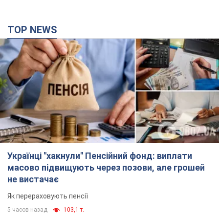
Українці "хакнули" Пенсійний фонд: виплати
масово підвищують через позови, але грошей
не вистачає
Як перераховують пенсії
5 часов назад
103,1 т.
ВАКС обрав запобіжний захід експосолці
України у США Стефанішиній: що відомо про
справу
Суд не повністю задовольнив клопотання прокуратури
час назад
4,0 т.