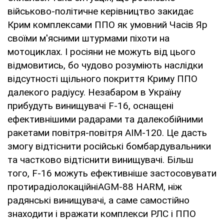
військово-політичне керівництво закидає
Крим комплексами ППО як умовний Часів Яр
своїми м'ясними штурмами піхоти на
мотоциклах. І росіяни не можуть від цього
відмовитись, бо чудово розуміють наслідки
відсутності щільного покриття Криму ППО
далекого радіусу. Незабаром в Україну
прибудуть винищувачі F-16, оснащені
ефективнішими радарами та далекобійними
ракетами повітря-повітря AIM-120. Це дасть
змогу відтіснити російські бомбардувальники
та частково відтіснити винищувачі. Більш
того, F-16 можуть ефективніше застосовувати
протирадіолокаційніAGM-88 HARM, ніж
радянські винищувачі, а саме самостійно
знаходити і вражати комплекси РЛС і ППО