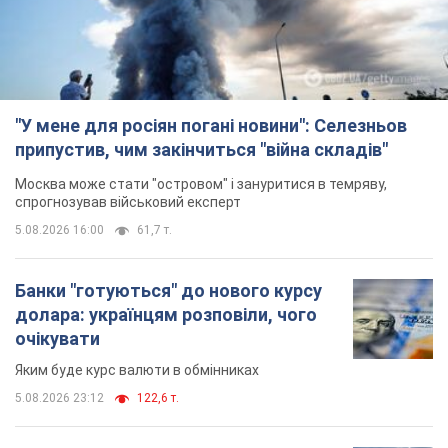
спрогнозував військовий експерт
5.08.2026 16:00
61,7 т.
Банки "готуються" до нового курсу
долара: українцям розповіли, чого
очікувати
Яким буде курс валюти в обмінниках
5.08.2026 23:12
122,6 т.
"Джипінг руйнує екосистеми, які
формувалися сотні років": у
Greenpeace забили на сполох
У високогір'ї розташовані альпійські та
субальпійські луки – рідкісні природні
комплекси, які формувалися протягом сотень років
5.08.2026 23:00
1,8 т.