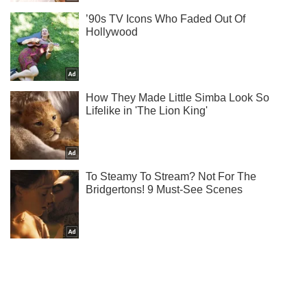
Підпишись на наш Telegram. Надсилаємо лише "гарячі"
новини!
Підписатись
Підписатись