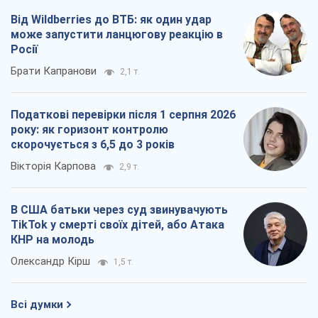
В США батьки через суд звинувачують
TikTok у смерті своїх дітей, або Атака
КНР на молодь
Олександр Кірш
1,5 т.
Всі думки
Про компанію
Команда
Правова інформація
Політика конфіденційності
Реклама на сайті
Документи
Редакційна політика
Журналісти OBOZ.UA на місці
подій