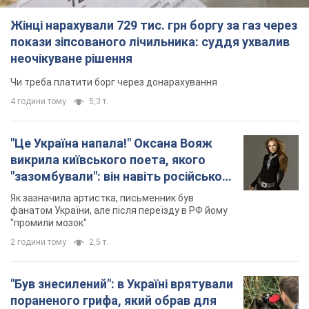
не знав, а тепер хоче геноциду
Як зазначила артистка, письменник був
українців
фанатом України, але після переїзду в РФ йому
"промили мозок"
2 години тому
2,5 т.
"Був знесилений": в Україні врятували
пораненого грифа, який обрав для
себе нетиповий маршрут. Фото
Травмованого птаха виявили на межі Київщині
та Черкащини
3 години тому
1,7 т.