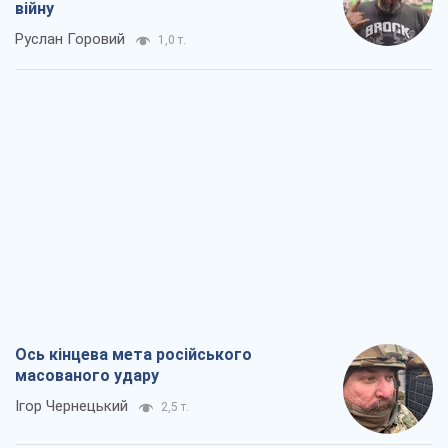
Ось кінцева мета російського
масованого удару
Ігор Чернецький
2,5 т.
Від Wildberries до ВТБ: як один удар
може запустити ланцюгову реакцію в
Росії
Брати Капранови
2,1 т.
Податкові перевірки після 1 серпня 2026
року: як горизонт контролю
скорочується з 6,5 до 3 років
Вікторія Карпова
2,9 т.