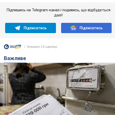
Жінці нарахували 729 тис. грн боргу за газ через
покази зіпсованого лічильника: суддя ухвалив
неочікуване рішення
Чи треба платити борг через донарахування
4 години тому
5,3 т.
"Це Україна напала!" Оксана Вояж
викрила київського поета, якого
"зазомбували": він навіть російської