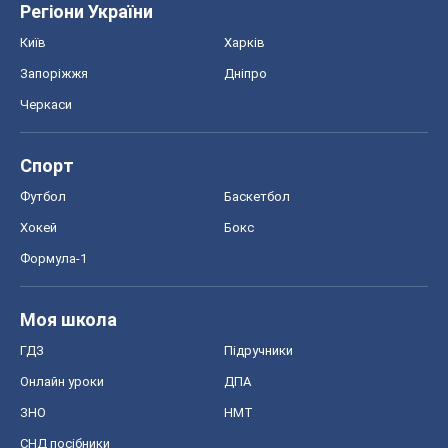
Моя школа
ГДЗ
Підручники
Онлайн уроки
ДПА
ЗНО
НМТ
СНД посібники
Авто
Тест Драйв
Електромобілі
Акції
Сервіс
Food Oboz
Рецепти
Напої
Дієти