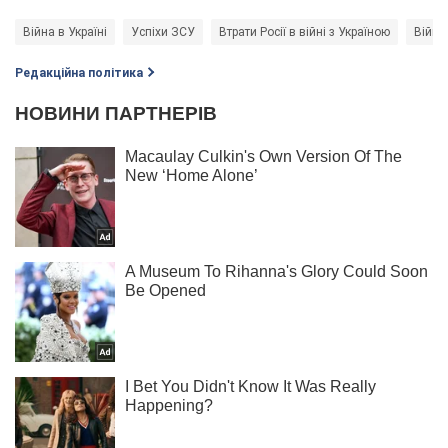
Війна в Україні
Успіхи ЗСУ
Втрати Росії в війні з Україною
Війна
Редакційна політика