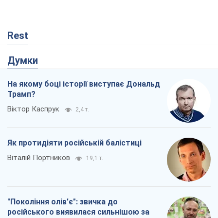
Як протидіяти російській балістиці
Віталій Портников
19,1 т.
"Покоління олів'є": звичка до
російського виявилася сильнішою за
війну
Руслан Горовий
1,0 т.