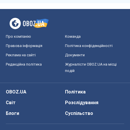
OBOZ.UA
Політика
Світ
Розслідування
Блоги
Суспільство
Регіони України
Київ
Харків
Запоріжжя
Дніпро
Черкаси
Спорт
Футбол
Баскетбол
Хокей
Бокс
Формула-1