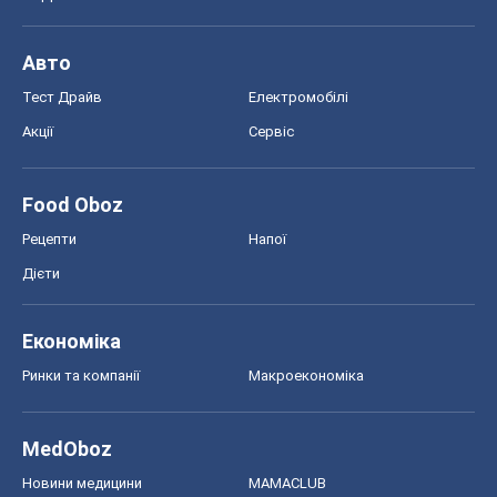
Економіка
Ринки та компанії
Макроекономіка
MedOboz
Новини медицини
MAMACLUB
Шоу
Афіша
Плітки
Краса
Мода
Жіночий журнал