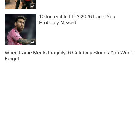
Підпишись на Telegram-канал і подивись, що відбудеться
далі!
Підписатись
Підписатись
Знищено 24 одиниці...
Важливе