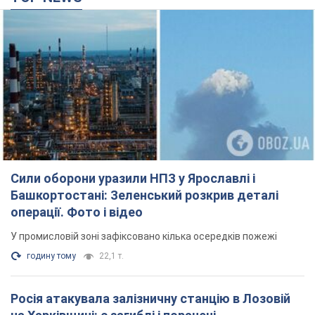
Башкортостані: Зеленський розкрив деталі
операції. Фото і відео
У промисловій зоні зафіксовано кілька осередків пожежі
годину тому
22,1 т.
Росія атакувала залізничну станцію в Лозовій
на Харківщині: є загиблі і поранені
Внаслідок удару БПЛА пошкоджено вокзал, контактну мережу
та рухомий склад, рух поїздів до станції тимчасово
призупинили
2 години тому
2,5 т.
ВАКС обрав запобіжний захід експосолці
України у США Стефанішиній: що відомо про
справу
Суд не повністю задовольнив клопотання прокуратури