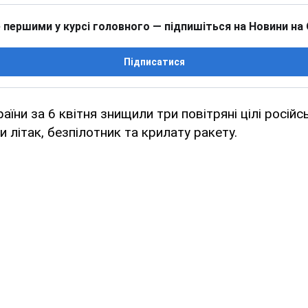
 першими у курсі головного — підпишіться на Новини на
Підписатися
аїни за 6 квітня знищили три повітряні цілі російс
и літак, безпілотник та крилату ракету.