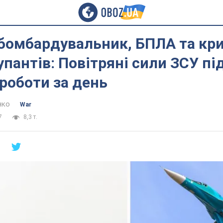
бомбардувальник, БПЛА та кр
упантів: Повітряні сили ЗСУ пі
роботи за день
нко
War
7
8,3 т.