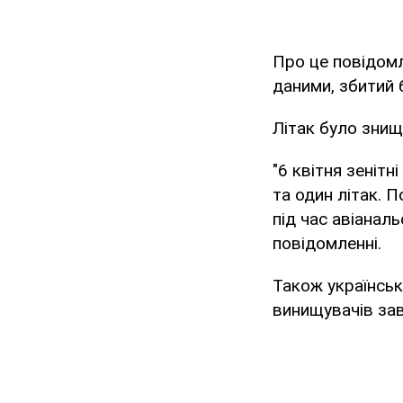
Про це повідомл
даними, збитий
Літак було знищ
"6 квітня зенітн
та один літак. 
під час авіанал
повідомленні.
Також українськ
винищувачів зав