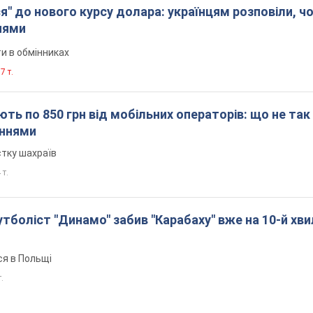
я" до нового курсу долара: українцям розповіли, чо
нями
и в обмінниках
7 т.
ть по 850 грн від мобільних операторів: що не так
еннями
стку шахраїв
 т.
боліст "Динамо" забив "Карабаху" вже на 10-й хви
ся в Польщі
т.