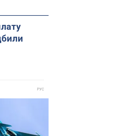
илату
дбили
РУС