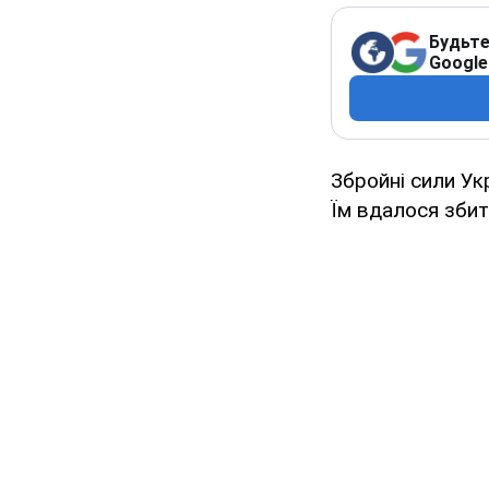
Будьте
Google
Збройні сили Укр
Їм вдалося збит