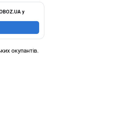
 OBOZ.UA у
ьких окупантів.