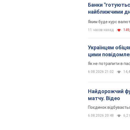
Банки "готуютьс
найближчими д
Яким буде курс валют
11 часов назад
149,
Українцям обіцяю
цими повідомл
Як не потрапити в па
6.08.2026 21:02
14,4
Найдорожчий фут
матчу. Відео
Поєдинок відбуваєть
6.08.2026 20:48
6,2 