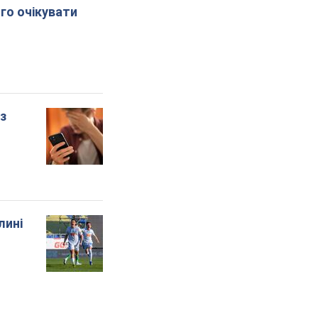
го очікувати
 з
лині