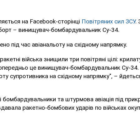
яється на Facebook-сторінці
Повітряних сил ЗСУ
.
 борт – винищувач-бомбардувальник Су-34.
ено під час авіанальоту на східному напрямку.
і ракетні війська знищили три повітряні цілі: крила
Попередньо це винищувач-бомбардувальник Су-34. 
ьоту супротивника на східному напрямку", – йдетьс
і бомбардувальники та штурмова авіація під прик
давала ракетно-бомбових ударів по військах окуп