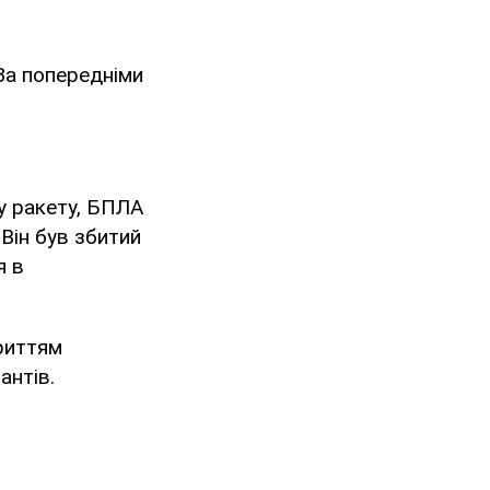
 За попередніми
ту ракету, БПЛА
Він був збитий
я в
риттям
антів.