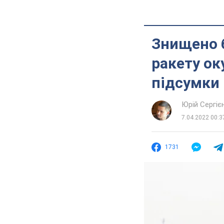
Знищено 
ракету ок
підсумки 
Юрій Сергіє
7.04.2022 00:3
1731