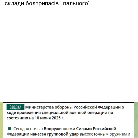
склади боєприпасів і пального".