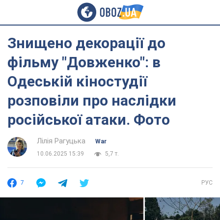
Знищено декорації до
фільму "Довженко": в
Одеській кіностудії
розповіли про наслідки
російської атаки. Фото
Лілія Рагуцька
War
10.06.2025 15:39
5,7 т.
7
РУС