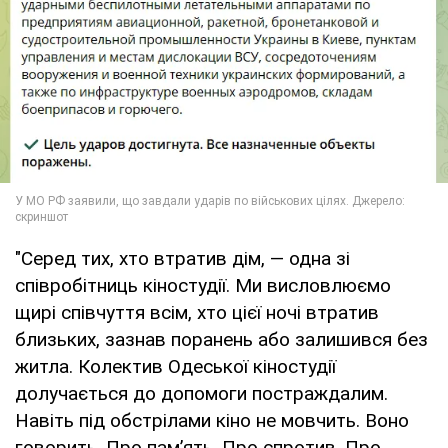
"Серед тих, хто втратив дім, — одна зі
співробітниць кіностудії. Ми висловлюємо
щирі співчуття всім, хто цієї ночі втратив
близьких, зазнав поранень або залишився без
житла. Колектив Одеської кіностудії
долучається до допомоги постраждалим.
Навіть під обстрілами кіно не мовчить. Воно
говорить. Про пам’ять. Про спротив. Про