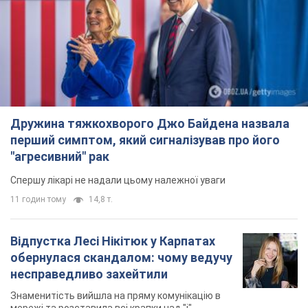
Дружина тяжкохворого Джо Байдена назвала
перший симптом, який сигналізував про його
"агресивний" рак
Спершу лікарі не надали цьому належної уваги
11 годин тому
14,8 т.
Відпустка Лесі Нікітюк у Карпатах
обернулася скандалом: чому ведучу
несправедливо захейтили
Знаменитість вийшла на пряму комунікацію в