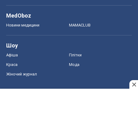
MedOboz
Новини медицини
MAMACLUB
Шоу
Афіша
Плітки
Краса
Мода
Жіночий журнал