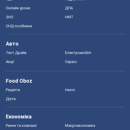
Онлайн уроки
ДПА
ЗНО
НМТ
СНД посібники
Авто
Тест Драйв
Електромобілі
Акції
Сервіс
Food Oboz
Рецепти
Напої
Дієти
Економіка
Ринки та компанії
Макроекономіка