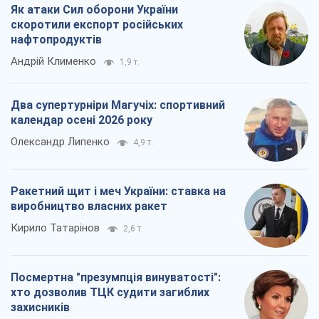
Як атаки Сил оборони України
скоротили експорт російських
нафтопродуктів
Андрій Клименко
1,9 т.
Два супертурніри Магучіх: спортивний
календар осені 2026 року
Олександр Липенко
4,9 т.
Ракетний щит і меч України: ставка на
виробництво власних ракет
Кирило Татарінов
2,6 т.
Посмертна "презумпція винуватості":
хто дозволив ТЦК судити загиблих
захисників