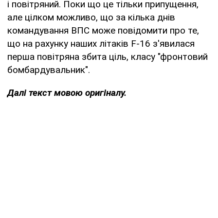
і повітряний. Поки що це тільки припущення,
але цілком можливо, що за кілька днів
командування ВПС може повідомити про те,
що на рахунку наших літаків F-16 з'явилася
перша повітряна збита ціль, класу "фронтовий
бомбардувальник".
Далі текст мовою оригіналу.