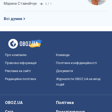
Марина Ставнійчук
6,1 т.
Всі думки
Про компанію
Команда
Правова інформація
Політика конфіденційності
Реклама на сайті
Документи
Редакційна політика
Журналісти OBOZ.UA на місці
подій
OBOZ.UA
Політика
Світ
Розслідування