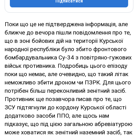
Підписатися
Поки що це не підтверджена інформація, але
ближче до вечора пішли повідомлення про те,
що в зоні бойових дій на території Курської
народної республіки було збито фронтового
бомбардувальника Су-34 з повітряно-гужових
військ противника. Подробиць цього епізоду
поки що немає, але очевидно, що такий літак
неможливо збити дроном чи ПЗРК. Для цього
потрібен більш переконливий зенітний засіб.
Противник ще позавчора писав про те, що
ЗСУ підтягнули до кордону Курської області
додатково засоби ППО, але щось нам
підказує, що під цією загальною абревіатурою
може ховатися як зенітний наземний засіб, так