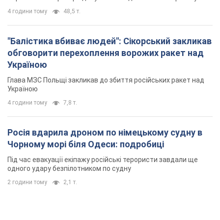
4 години тому
48,5 т.
"Балістика вбиває людей": Сікорський закликав
обговорити перехоплення ворожих ракет над
Україною
Глава МЗС Польщі закликав до збиття російських ракет над
Україною
4 години тому
7,8 т.
Росія вдарила дроном по німецькому судну в
Чорному морі біля Одеси: подробиці
Під час евакуації екіпажу російські терористи завдали ще
одного удару безпілотником по судну
2 години тому
2,1 т.