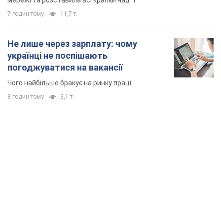
мережі та розставила всі крапки над "і"
7 годин тому
11,7 т.
Не лише через зарплату: чому
українці не поспішають
погоджуватися на вакансії
Чого найбільше бракує на ринку праці
8 годин тому
3,1 т.