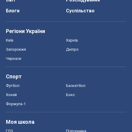
Блоги
Суспільство
Регіони України
Київ
Харків
Запоріжжя
Дніпро
Черкаси
Спорт
Футбол
Баскетбол
Хокей
Бокс
Формула-1
Моя школа
ГДЗ
Підручники