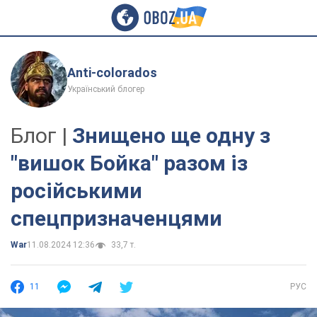
Anti-colorados
Український блогер
Блог |
Знищено ще одну з
"вишок Бойка" разом із
російськими
спецпризначенцями
War
11.08.2024 12:36
33,7 т.
11
РУС