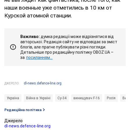
наши военные уже отметились в 10 км от
Курской атомной станции.
Важливо:
думка редакції може відрізнятися від
авторської. Редакція сайту не відповідає за зміст
блогів, але прагне публікувати різні погляди.
Детальніше про редакційну політику OBOZ.UA –
за
посиланням...
dl-news.defence-line.org
ДЖЕРЕЛО:
Україна
Війна в Україні
Су-34
винищувач F-16
Росія
Виш
Редакційна політика
Джерело
dl-news.defence-line.org