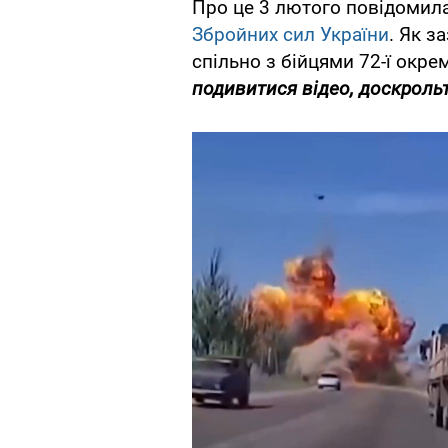
Про це 3 лютого повідомил
Збройних сил України
. Як з
спільно з бійцями 72-ї окре
подивитися відео, доскрольт