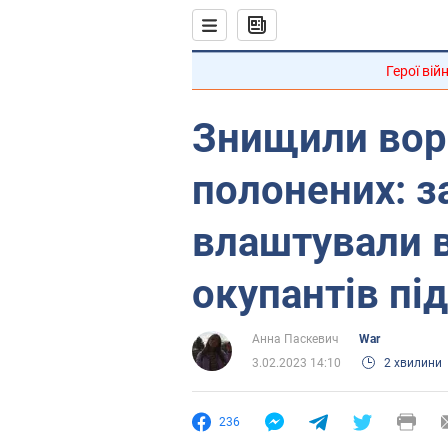
Герої вій
Знищили вор
полонених: з
влаштували в
окупантів пі
Анна Паскевич
War
3.02.2023 14:10
2 хвилини
236