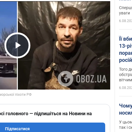
"агр
Спершу
уваги
6.08.20
Її вб
13-рі
пора
Play Video
росій
Сумщ
Того д
обстрі
вітчим
6.08.20
Чому
носи
сі головного — підпишіться на Новини на
У цьом
так і 
Підписатися