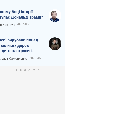
якому боці історії
тупає Дональд Трамп?
6,8 т.
ор Каспрук
иєві вирубали понад
 великих дерев
ади теплотраси і
переч Генплану
645
ислав Самойленко