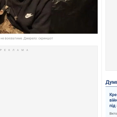
Дум
Кре
вій
під
кри
Вікт