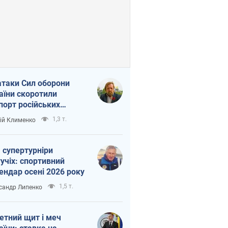
атаки Сил оборони
аїни скоротили
порт російських
топродуктів
1,3 т.
ій Клименко
 супертурніри
учіх: спортивний
ендар осені 2026 року
1,5 т.
сандр Липенко
етний щит і меч