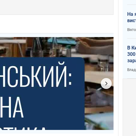
На 
вис
Вікт
В К
300
зар
всу
Влад