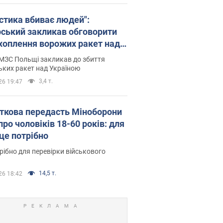
істика вбиває людей":
рський закликав обговорити
хоплення ворожих ракет над
їною
МЗС Польщі закликав до збиття
ьких ракет над Україною
3,4 т.
26 19:47
ткова передасть Міноборони
про чоловіків 18-60 років: для
 це потрібно
рібно для перевірки військового
14,5 т.
26 18:42