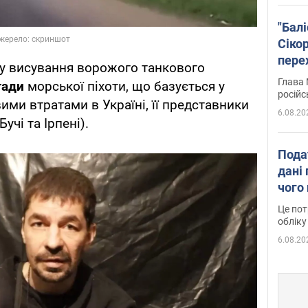
"Бал
Сіко
пере
ху висування ворожого танкового
Укра
Глава 
гади
морської піхоти, що базується у
російс
ими втратами в Україні, її представники
6.08.20
чі та Ірпені).
Пода
дані 
чого
Це пот
обліку
6.08.20