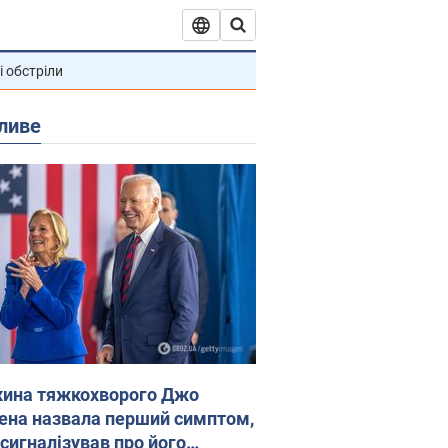
і обстріли
ливе
ина тяжкохворого Джо
ена назвала перший симптом,
 сигналізував про його