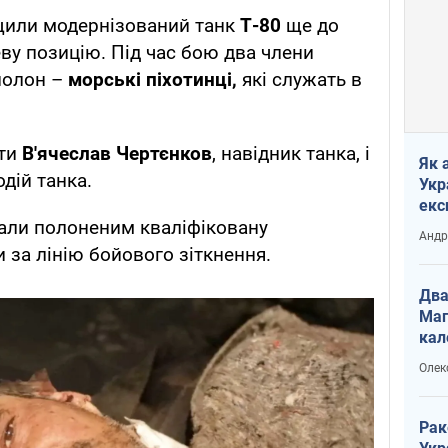
ищили модернізований танк
Т-80
ще до
еву позицію. Під час бою два члени
полон –
морські піхотинці,
які служать в
ати
В'ячеслав Чертєнков
, навідник танка, і
Як 
одій танка.
Укр
екс
дали полоненим кваліфіковану
наф
Андр
 за лінію бойового зіткнення.
Два
Маг
кал
Олек
Рак