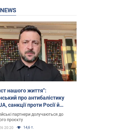
P NEWS
ист нашого життя":
нський про антибалістику
A, санкції проти Росії й
имку аграріїв. Відео
йські партнери долучаються до
ого проєкту
14,6 т.
26 20:20