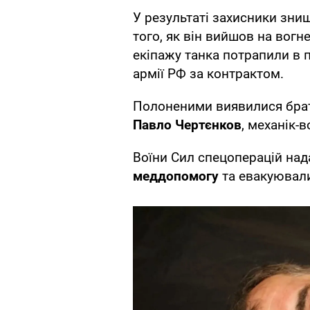
У результаті захисники зн
того, як він вийшов на вогн
екіпажу танка потрапили в 
армії РФ за контрактом.
Полоненими виявилися бр
Павло Чертєнков
, механік-в
Воїни Сил спецоперацій на
меддопомогу
та евакуювали