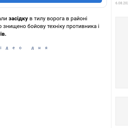
6.08.20
али
засідку
в тилу ворога в районі
о знищено бойову техніку противника і
ів.
ідео дня