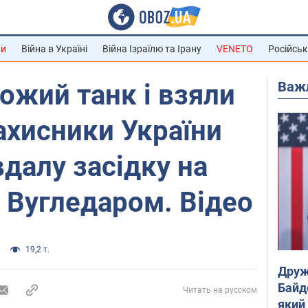
ни
Війна в Україні
Війна Ізраїлю та Ірану
VENETO
Російськ
Важ
ожий танк і взяли
ахисники України
далу засідку на
д Вугледаром. Відео
19,2 т.
Друж
Байд
Читать на русском
який