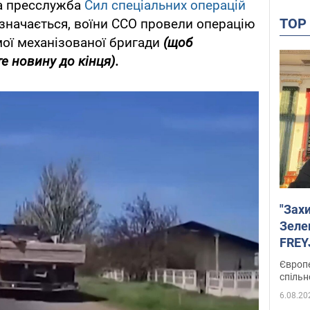
а пресслужба
Сил спеціальних операцій
TO
азначається, воїни ССО провели операцію
мої механізованої бригади
(щоб
е новину до кінця).
"Зах
Зеле
FREYJ
підтр
Європе
спільн
6.08.20