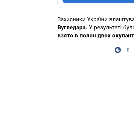
Захисники України влаштув
Вугледара.
У результаті бул
взято в полон двох окупант
В