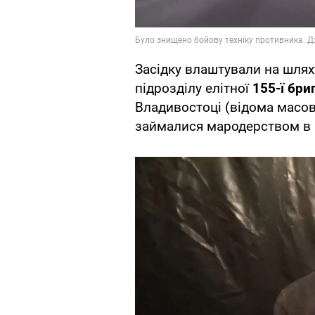
Засідку влаштували на шля
підрозділу елітної
155-ї бри
Владивостоці (відома масов
займалися мародерством в Бу