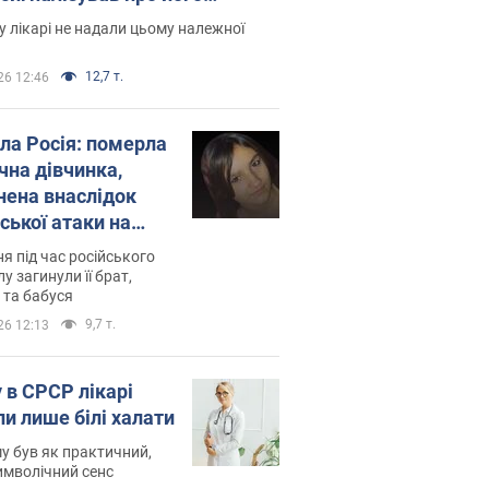
есивний" рак
 лікарі не надали цьому належної
12,7 т.
26 12:46
ила Росія: померла
чна дівчинка,
нена внаслідок
ської атаки на
ину. Фото
ня під час російського
лу загинули її брат,
 та бабуся
9,7 т.
26 12:13
 в СРСР лікарі
ли лише білі халати
у був як практичний,
символічний сенс