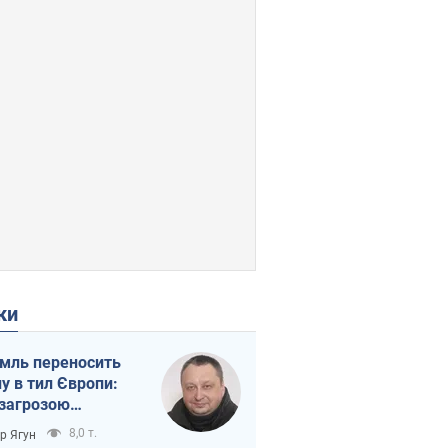
ки
мль переносить
ну в тил Європи:
 загрозою
тична логістика
8,0 т.
ор Ягун