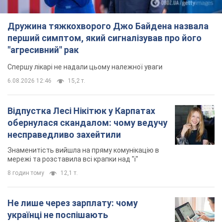
Дружина тяжкохворого Джо Байдена назвала
перший симптом, який сигналізував про його
"агресивний" рак
Спершу лікарі не надали цьому належної уваги
6.08.2026 12:46
15,2 т.
Відпустка Лесі Нікітюк у Карпатах
обернулася скандалом: чому ведучу
несправедливо захейтили
Знаменитість вийшла на пряму комунікацію в
мережі та розставила всі крапки над "і"
8 годин тому
12,1 т.
Не лише через зарплату: чому
українці не поспішають