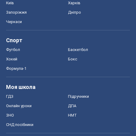
Київ
Харків
Запоріжжя
Дніпро
Черкаси
Спорт
Футбол
Баскетбол
Хокей
Бокс
Формула-1
Моя школа
ГДЗ
Підручники
Онлайн уроки
ДПА
ЗНО
НМТ
СНД посібники