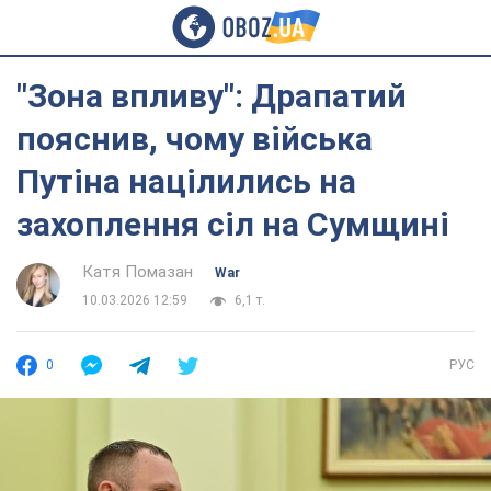
"Зона впливу": Драпатий
пояснив, чому війська
Путіна націлились на
захоплення сіл на Сумщині
Катя Помазан
War
10.03.2026 12:59
6,1 т.
0
РУС