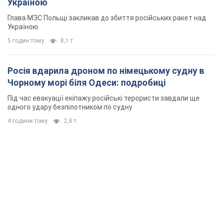
Україною
Глава МЗС Польщі закликав до збиття російських ракет над
Україною
5 годин тому
8,1 т.
Росія вдарила дроном по німецькому судну в
Чорному морі біля Одеси: подробиці
Під час евакуації екіпажу російські терористи завдали ще
одного удару безпілотником по судну
4 години тому
2,8 т.