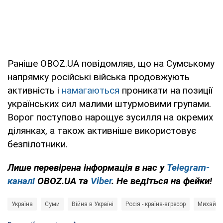
Раніше OBOZ.UA повідомляв, що на Сумському
напрямку російські війська продовжують
активність і
намагаються
проникати на позиції
українських сил малими штурмовими групами.
Ворог поступово нарощує зусилля на окремих
ділянках, а також активніше використовує
безпілотники.
Лише перевірена інформація в нас у
Telegram-
каналі
OBOZ.UA та
Viber
. Не ведіться на фейки!
Україна
Суми
Війна в Україні
Росія - країна-агресор
Михайло