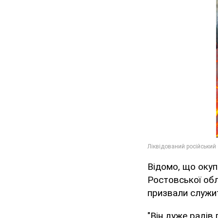
Відомо, що оку
Ростовської обл
призвали служит
"Він дуже радів