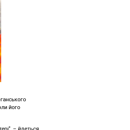
рганського
оли його
ері", – йдеться