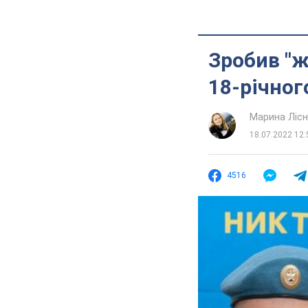
Зробив "ж
18-річног
Марина Лісн
18.07.2022 12:
4516