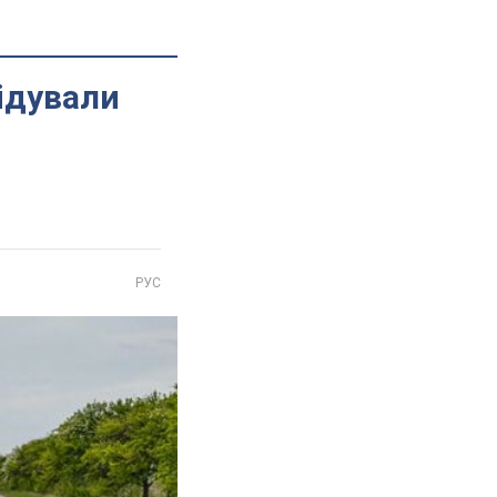
відували
РУС