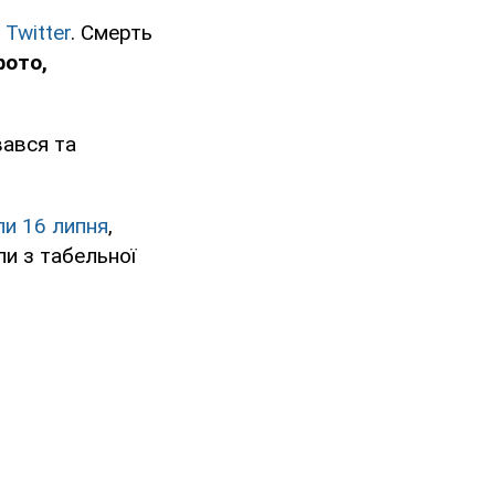
у
Twitter
. Смерть
фото,
вався та
и 16 липня
,
пи з табельної