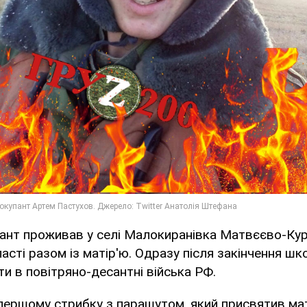
пант проживав у селі Малокиранівка Матвєєво-Ку
асті разом із матір'ю. Одразу після закінчення шк
и в повітряно-десантні війська РФ.
 першому стрибку з парашутом, який присвятив мат