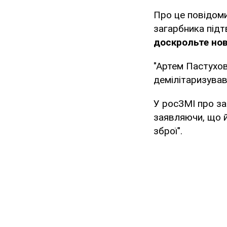
Про це повідоми
загарбника підт
доскрольте нов
"Артем Пастухов
демілітаризував
У росЗМІ про за
заявляючи, що й
зброї".