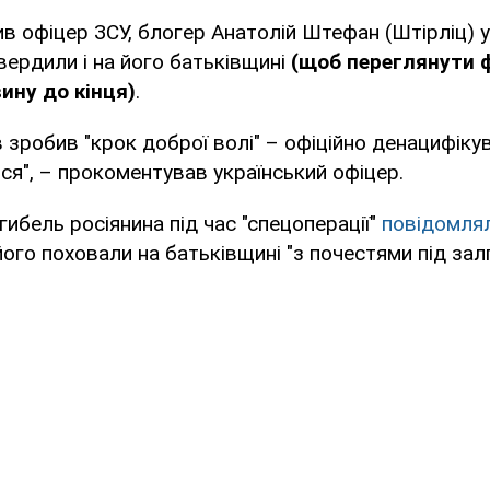
в офіцер ЗСУ, блогер Анатолій Штефан (Штірліц) 
вердили і на його батьківщині
(щоб переглянути 
ину до кінця)
.
 зробив "крок доброї волі" – офіційно денацифіку
ся", – прокоментував український офіцер.
гибель росіянина під час "спецоперації"
повідомлял
ого поховали на батьківщині "з почестями під зал