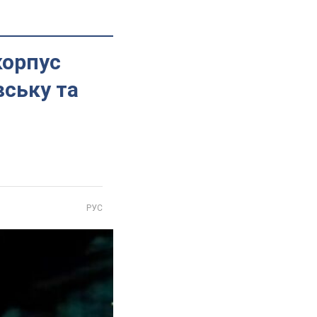
корпус
вську та
РУС