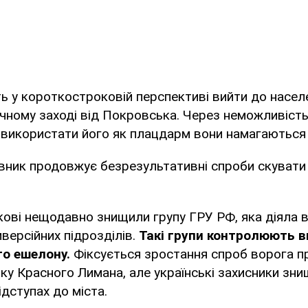
ь у короткостроковій перспективі вийти до насел
ічному заході від Покровська. Через неможливіст
 використати його як плацдарм вони намагаються 
вник продовжує безрезультативні спроби скувати
ькові нещодавно знищили групу ГРУ РФ, яка діяла 
иверсійних підрозділів.
Такі групи контролюють 
о ешелону.
Фіксується зростання спроб ворога п
ку Красного Лимана, але українські захисники зн
ідступах до міста.