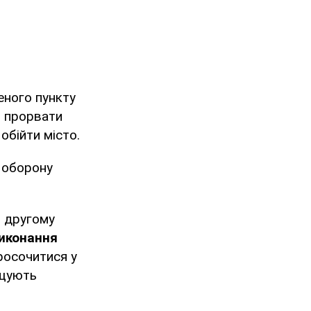
еного пункту
ь прорвати
обійти місто.
 оборону
в другому
виконання
росочитися у
ищують