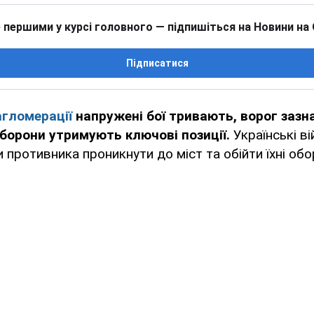
 першими у курсі головного — підпишіться на Новини на
Підписатися
агломерації
напружені бої тривають, ворог зазн
оборони утримують ключові позиції.
Українські ві
 противника проникнути до міст та обійти їхні обо