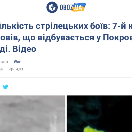
ількість стрілецьких боїв: 7-й 
вів, що відбувається у Покро
і. Відео
кова
War
58
4,9 т.