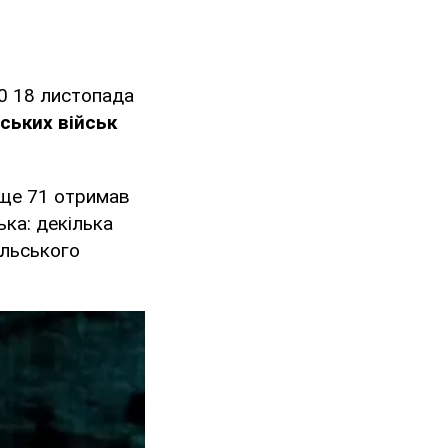
0 18 листопада
йських військ
 ще 71 отримав
ька: декілька
ільського