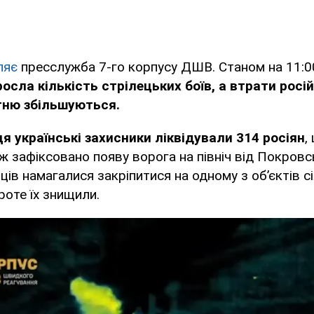
ляє
пресслужба 7-го корпусу ДШВ. Станом на 11:0
осла кількість стрілецьких боїв, а втрати росі
гню збільшуються.
я українські захисники ліквідували 314 росіян
,
ж зафіксовано появу ворога на північ від Покровс
ців намагалися закріпитися на одному з об’єктів с
роте їх знищили.