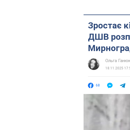
Зростає к
ДШВ розпо
Мирноград
Ольга Ганю
18.11.2025 17:
68