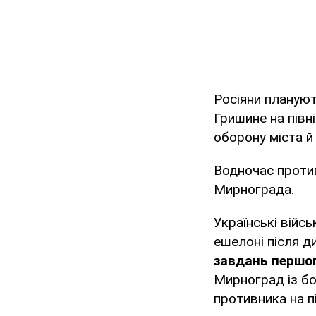
Росіяни плануют
Гришине на півн
оборону міста й
Водночас проти
Мирнограда.
Українські війс
ешелоні після д
завдань першог
Мирноград із бо
противника на п