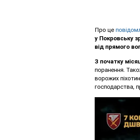
Про це
повідом
у Покровську зр
від прямого во
З початку місяц
поранення. Тако
ворожих піхотин
господарства, п