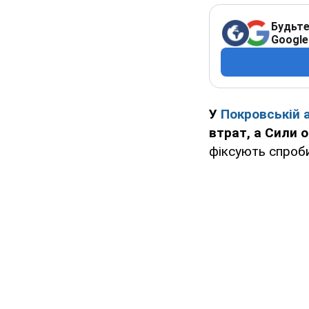
Будьте
Google
У
Покровській 
втрат, а Сили 
фіксують спроби