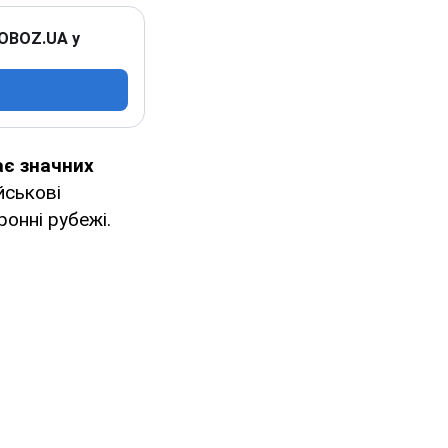
 OBOZ.UA у
ає значних
йськові
ронні рубежі.