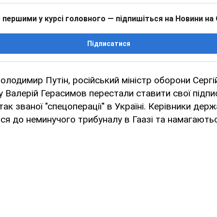
 першими у курсі головного — підпишіться на Новини на
Підписатися
лодимир Путін, російський міністр оборони Сергі
 Валерій Герасимов перестали ставити свої підпис
ак званої "спецоперації" в Україні. Керівники дер
ся до неминучого трибуналу в Гаазі та намагають