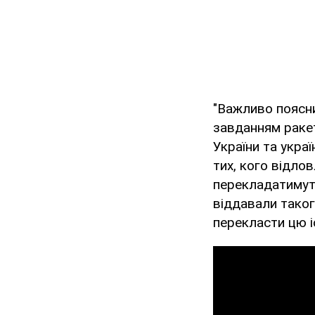
"Важливо поясни
завданням ракет
України та украї
тих, кого відло
перекладатимуть
віддавали таког
перекласти цю і