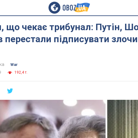
, що чекає трибунал: Путін, Шо
 перестали підписувати злочи
ка
War
9
192,4 т.