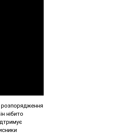
о розпорядження
ін нібито
ідтримує
хисники