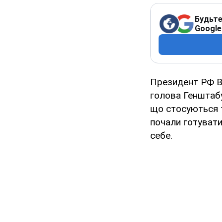
Будьте
Google
Президент РФ Во
голова Генштабу
що стосуються т
почали готувати
себе.