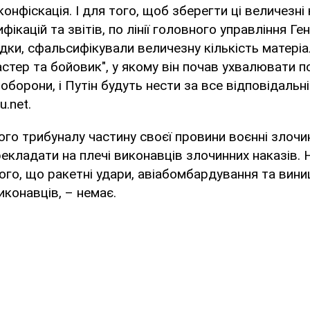
онфіскація. І для того, щоб зберегти ці величезні 
фікацій та звітів, по лінії головного управління Ге
ідки, сфальсифікували величезну кількість матеріал
астер та бойовик", у якому він почав ухвалювати по
ноборони, і Путін будуть нести за все відповідальні
.net.
ого трибуналу частину своєї провини воєнні злочи
екладати на плечі виконавців злочинних наказів.
того, що ракетні удари, авіабомбардування та вини
виконавців, – немає.