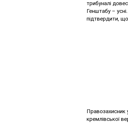
трибуналі довес
Генштабу – усні.
підтвердити, що
Правозахисник у
кремлівської ве