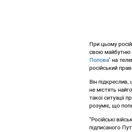
При цьому росій
свою майбутню д
Попова"
на теле
російський прав
Він підкреслив, 
не містять найг
такої ситуації 
розуміє, що поп
"Російські війсь
підписаного Пут