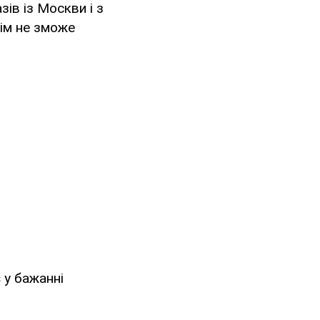
ів із Москви і з
тім не зможе
 у бажанні