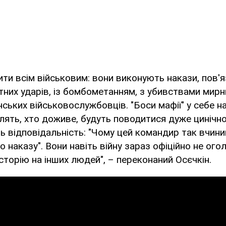
ти всім військовим: вони виконують накази, пов'я
них ударів, із бомбометанням, з убивствами мирн
нських військовослужбовців. "Боси мафії" у себе на
влять, хто доживе, будуть поводитися дуже цинічно
 відповідальність: "Чому цей командир так вчини
о наказу". Вони навіть війну зараз офіційно не ог
сторію на інших людей", – переконаний Осєчкін.