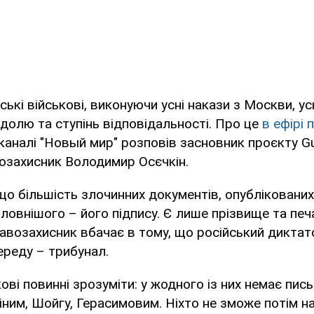
ські військові, виконуючи усні накази з Москви, 
олю та ступінь відповідальності. Про це
в ефірі 
каналі "Новый мир" розповів засновник проєкту Gu
озахисник Володимир Осєчкін.
що більшість злочинних документів, опублікованих 
оловнішого – його підпису. Є лише прізвище та печ
правозахисник вбачає в тому, що російський дикта
ереду – трибунал.
кові повинні зрозуміти: у жодного із них немає пис
іним, Шойгу, Герасимовим. Ніхто не зможе потім 