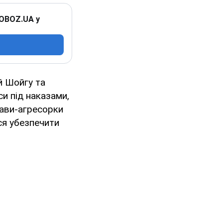
 OBOZ.UA у
й Шойгу та
и під наказами,
жави-агресорки
ся убезпечити