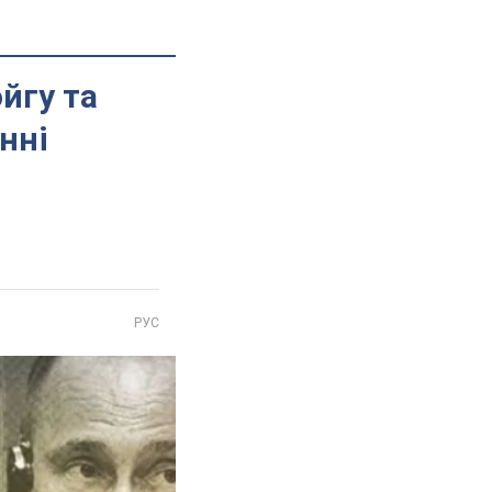
йгу та
нні
РУС