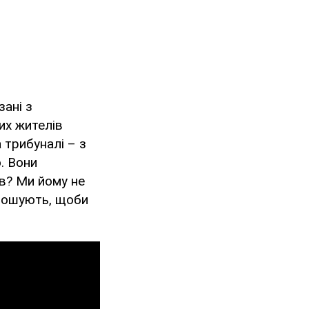
зані з
их жителів
 трибуналі – з
. Вони
в? Ми йому не
олошують, щоби