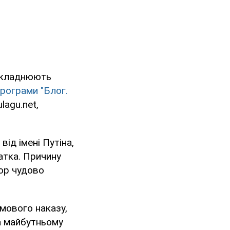
ускладнюють
програми "Блог.
lagu.net,
від імені Путіна,
атка. Причину
тор чудово
ьмового наказу,
на майбутньому