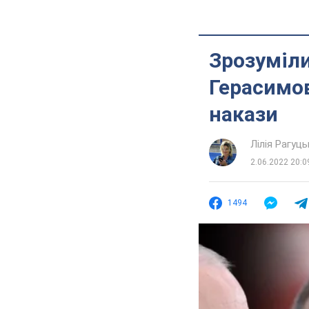
Зрозуміли
Герасимов
накази
Лілія Рагуць
2.06.2022 20:0
1494