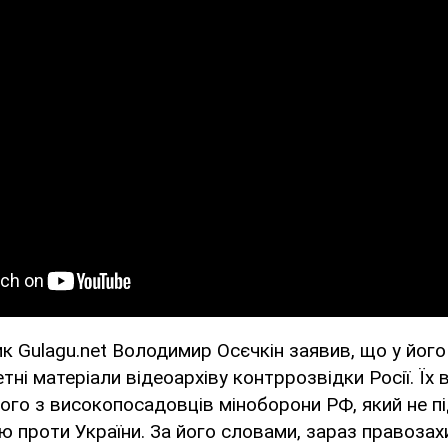
к Gulagu.net Володимир Осєчкін заявив, що у йог
ні матеріали відеоархіву контррозвідки Росії. Їх в
ого з високопосадовців міноборони РФ, який не п
ію проти України. За його словами, зараз правоза