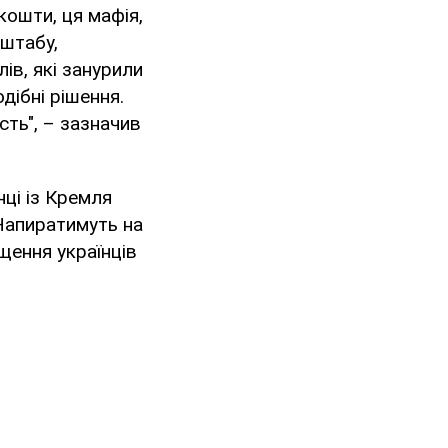
кошти, ця мафія,
нштабу,
ів, які занурили
дібні рішення.
сть", – зазначив
нці із Кремля
 Напиратимуть на
щення українців