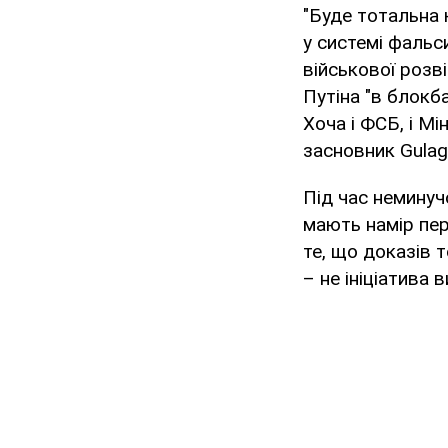
"Буде тотальна к
у системі фальси
військової розв
Путіна "в блокб
Хоча і ФСБ, і Мі
засновник Gulagu
Під час неминуч
мають намір пер
те, що доказів 
– не ініціатива 