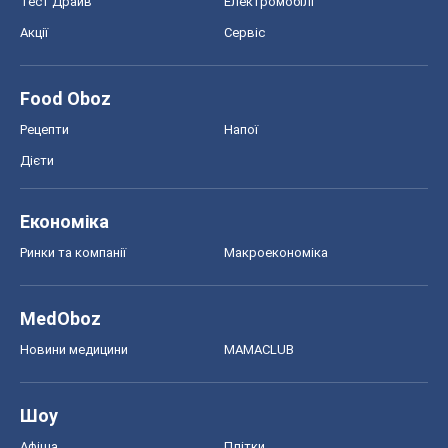
Економіка
Ринки та компанії
Макроекономіка
MedOboz
Новини медицини
MAMACLUB
Шоу
Афіша
Плітки
Краса
Мода
Жіночий журнал