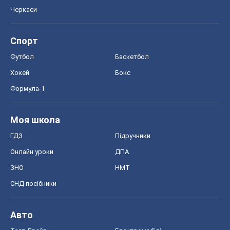
Моя школа
ГДЗ
Підручники
Онлайн уроки
ДПА
ЗНО
НМТ
СНД посібники
Авто
Тест Драйв
Електромобілі
Акції
Сервіс
Food Oboz
Рецепти
Напої
Дієти