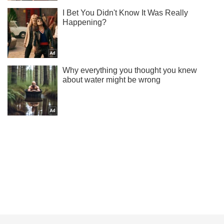
Тисни! Підписуйся! Читай тільки найкраще!
Підписатись
Підписатись
Зруйновані будинки і...
Важливе