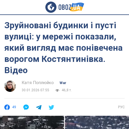
Зруйновані будинки і пусті
вулиці: у мережі показали,
який вигляд має понівечена
ворогом Костянтинівка.
Відео
Катя Поплюйко
War
30.01.2026 07:55
46,8 т.
49
РУС