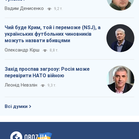
Захід проспав загрозу: Росія може
перевірити НАТО війною
Леонід Невзлін
9,3 т.
Всі думки
Про компанію
Команда
Правова інформація
Політика конфіденційності
Реклама на сайті
Документи
Редакційна політика
Журналісти OBOZ.UA на місці
подій