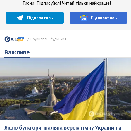
Якою була оригінальна версія гімну України та
чому її боялася Російська імперія: про це не
розповідають у школі
Державним символом є тільки перший куплет та приспів пісні
2 часа назад
4,3 т.
Олександру Пономарьову – 53: що
відомо про трьох дітей секс-