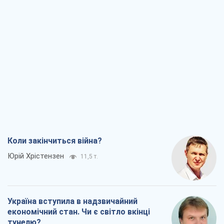
Коли закінчиться війна?
Юрій Хрістензен
11,5 т.
Україна вступила в надзвичайний
економічний стан. Чи є світло вкінці
тунелю?
Вадим Денисенко
9,2 т.
Чий буде Крим, той і переможе (NSJ), а
українських футбольних чиновників
можуть назвати вбивцями
Олександр Кірш
8,8 т.