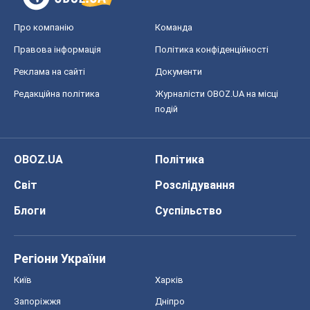
OBOZ.UA
Політика
Світ
Розслідування
Блоги
Суспільство
Регіони України
Київ
Харків
Запоріжжя
Дніпро
Черкаси
Спорт
Футбол
Баскетбол
Хокей
Бокс
Формула-1