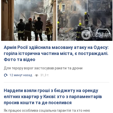
горіла історична частина міста, є постраждалі.
Фото та відео
Для терору ворог застосував ракети та дрони
12 минут назад
31,3 т.
Нардепи взяли гроші з бюджету на оренду
елітних квартир у Києві: хто з парламентарів
просив кошти та де поселився
Як працює особлива соціальна гарантія та хто нею
користується
4 часа назад
49,5 т.
Російська армія обстріляла дві сусідні
багатоповерхівки в Харкові: двоє загиблих,
більше 20 постраждалих
Ворог навмисно обстрілює житлові будинки