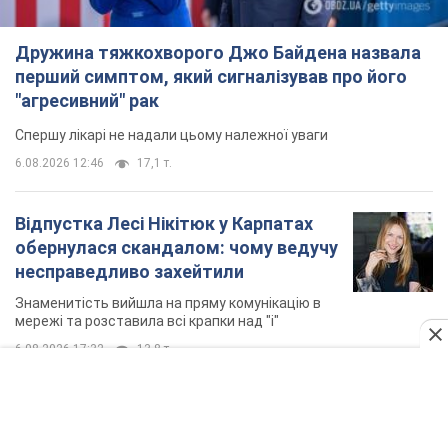
Дружина тяжкохворого Джо Байдена назвала
перший симптом, який сигналізував про його
"агресивний" рак
Спершу лікарі не надали цьому належної уваги
6.08.2026 12:46
17,1 т.
Відпустка Лесі Нікітюк у Карпатах
обернулася скандалом: чому ведучу
несправедливо захейтили
Знаменитість вийшла на пряму комунікацію в
мережі та розставила всі крапки над "і"
6.08.2026 17:32
13,8 т.
"Динамо" з перемоги стартувало у
кваліфікації Ліги конференцій. Відео