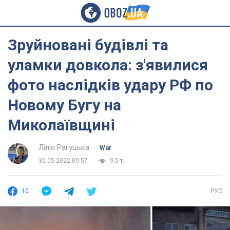
Зруйновані будівлі та
уламки довкола: з'явилися
фото наслідків удару РФ по
Новому Бугу на
Миколаївщині
Лілія Рагуцька
War
30.05.2022 09:57
9,5 т.
10
РУС