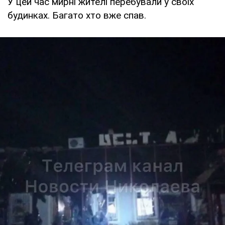
У цей час мирні жителі перебували у своїх
будинках. Багато хто вже спав.