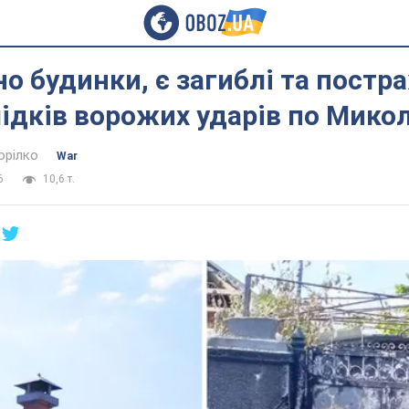
о будинки, є загиблі та постр
ідків ворожих ударів по Мико
орілко
War
6
10,6 т.