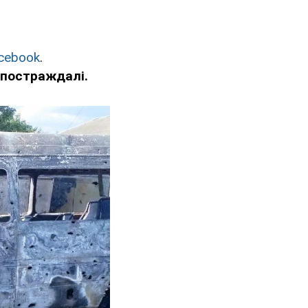
cebook
.
 постраждалі.