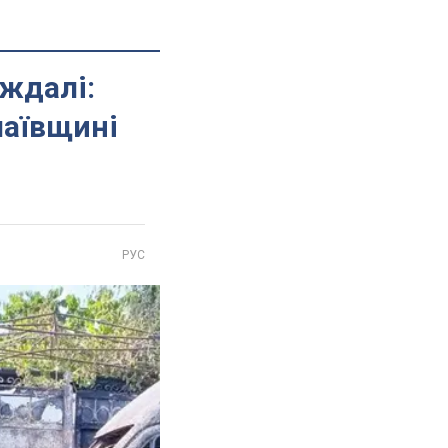
аждалі:
лаївщині
РУС