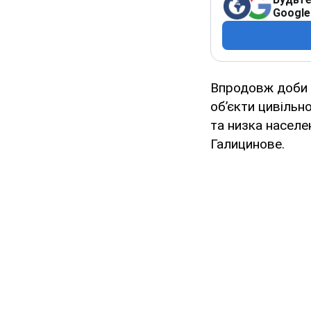
Google
Впродовж доби 1
об’єкти цивільн
та низка населе
Галицинове.