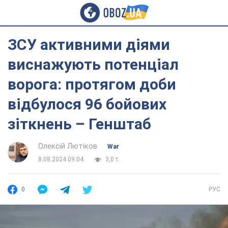
ЗСУ активними діями
виснажують потенціал
ворога: протягом доби
відбулося 96 бойових
зіткнень – Генштаб
Олексій Лютіков
War
8.08.2024 09:04
3,0 т.
0
РУС