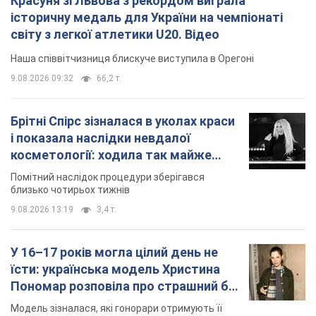
Красуня зі Львова з рекордом виграла
історичну медаль для України на чемпіонаті
світу з легкої атлетики U20. Відео
Наша співвітчизниця блискуче виступила в Орегоні
9.08.2026 09:32
66,2 т.
Брітні Спірс зізналася в уколах краси
і показала наслідки невдалої
косметології: ходила так майже
місяць
Помітний наслідок процедури зберігався
близько чотирьох тижнів
9.08.2026 13:19
3,4 т.
У 16–17 років могла цілий день не
їсти: українська модель Христина
Пономар розповіла про страшний бік
модельної кар’єри
Модель зізналася, які гонорари отримують її