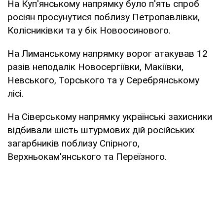
На Куп'янському напрямку було п'ять спроб
росіян просунутися поблизу Петропавлівки,
Колісниківки та у бік Новоосинового.
На Лиманському напрямку ворог атакував 12
разів неподалік Новосергіївки, Макіївки,
Невського, Торського та у Серебрянському
лісі.
На Сіверському напрямку українські захисники
відбивали шість штурмових дій російських
загарбників поблизу Спірного,
Верхньокам'янського та Переїзного.