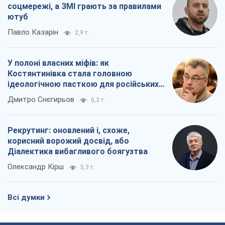
соцмережі, а ЗМІ грають за правилами
ютуб
Павло Казарін
2,9 т.
У полоні власних міфів: як
Костянтинівка стала головною
ідеологічною пасткою для російських
окупантів
Дмитро Снєгирьов
6,3 т.
Рекрутинг: оновлений і, схоже,
корисний ворожий досвід, або
Діалектика вибагливого боягузтва
Олександр Кірш
5,3 т.
Всі думки