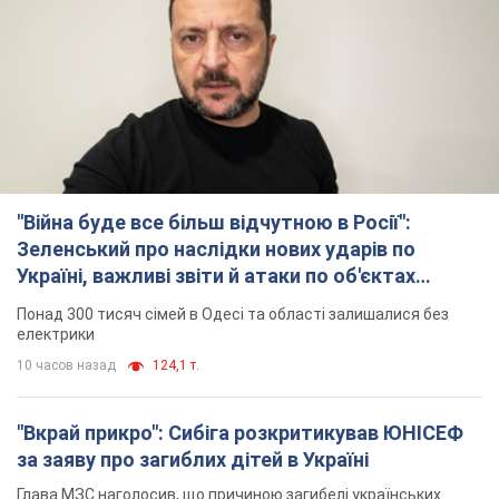
"Війна буде все більш відчутною в Росії":
Зеленський про наслідки нових ударів по
Україні, важливі звіти й атаки по об'єктах
ворога. Відео
Понад 300 тисяч сімей в Одесі та області залишалися без
електрики
10 часов назад
124,1 т.
"Вкрай прикро": Сибіга розкритикував ЮНІСЕФ
за заяву про загиблих дітей в Україні
Глава МЗС наголосив, що причиною загибелі українських