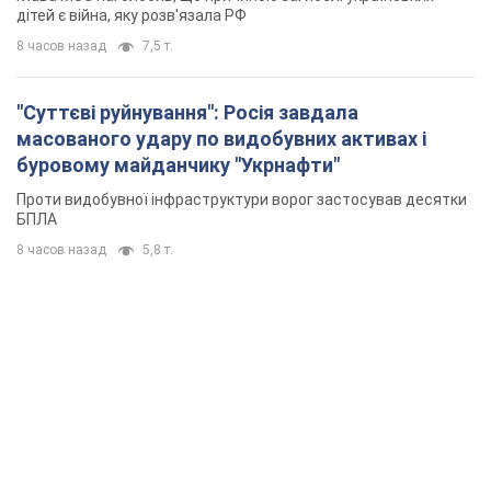
дітей є війна, яку розв'язала РФ
8 часов назад
7,5 т.
"Суттєві руйнування": Росія завдала
масованого удару по видобувних активах і
буровому майданчику "Укрнафти"
Проти видобувної інфраструктури ворог застосував десятки
БПЛА
8 часов назад
5,8 т.