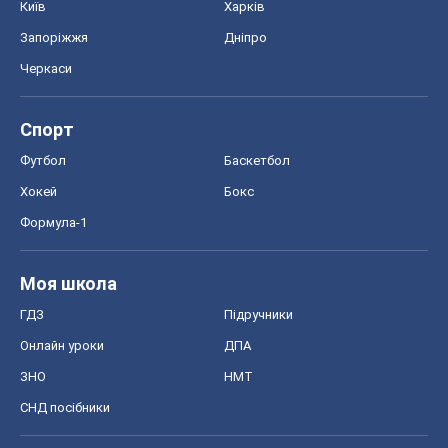
Київ
Харків
Запоріжжя
Дніпро
Черкаси
Спорт
Футбол
Баскетбол
Хокей
Бокс
Формула-1
Моя школа
ГДЗ
Підручники
Онлайн уроки
ДПА
ЗНО
НМТ
СНД посібники