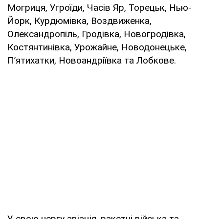
Могриця, Угроїди, Часів Яр, Торецьк, Нью-
Йорк, Курдюмівка, Воздвиженка,
Олександропіль, Гродівка, Новогродівка,
Костянтинівка, Урожайне, Новодонецьке,
П’ятихатки, Новоандріївка та Лобкове.
У свою чергу авіація, ракетні війська та