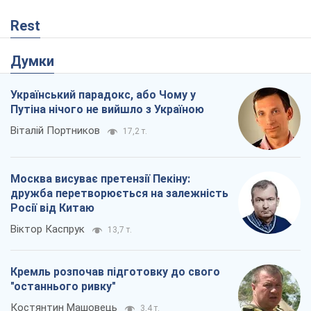
Rest
Думки
Український парадокс, або Чому у
Путіна нічого не вийшло з Україною
Віталій Портников
17,2 т.
Москва висуває претензії Пекіну:
дружба перетворюється на залежність
Росії від Китаю
Віктор Каспрук
13,7 т.
Кремль розпочав підготовку до свого
"останнього ривку"
Костянтин Машовець
3,4 т.