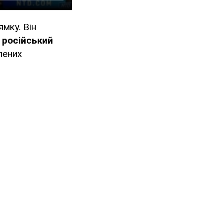
мку. Він
і російський
лених