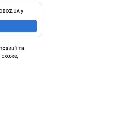
 OBOZ.UA у
позиції та
, схоже,