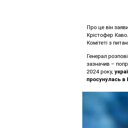
Про це він заяв
Крістофер Каволі
Комітеті з пита
Генерал розпові
зазначив – попр
2024 року,
укра
просунулась в 