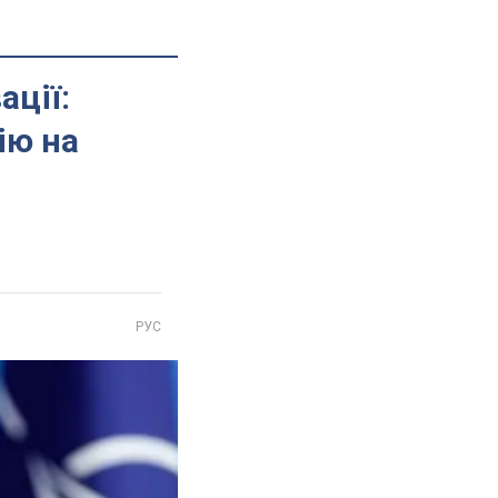
ації:
ію на
РУС