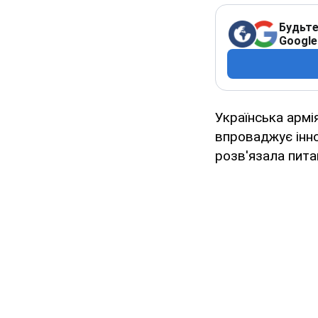
Будьте
Google
Українська армія
впроваджує інно
розв'язала питан