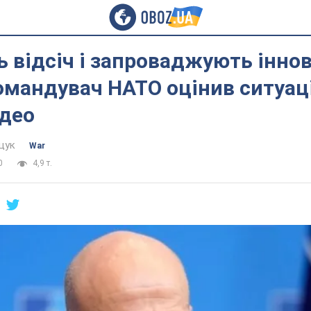
 відсіч і запроваджують іннов
омандувач НАТО оцінив ситуац
ідео
щук
War
0
4,9 т.