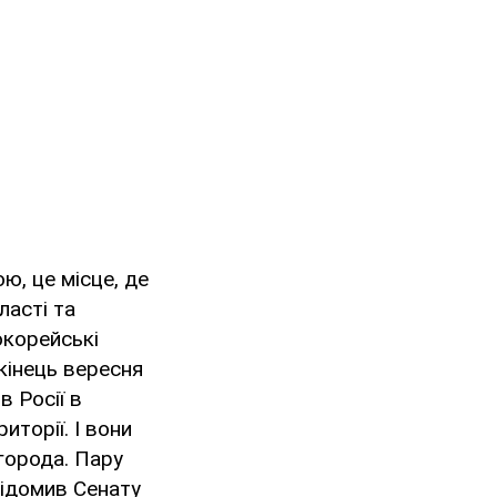
ю, це місце, де
ласті та
окорейські
 кінець вересня
в Росії в
иторії. І вони
города. Пару
відомив Сенату