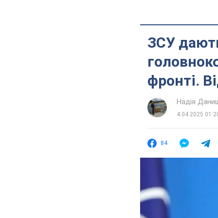
ЗСУ дають
головнок
фронті. В
Надія Дани
4.04.2025 01:2
84