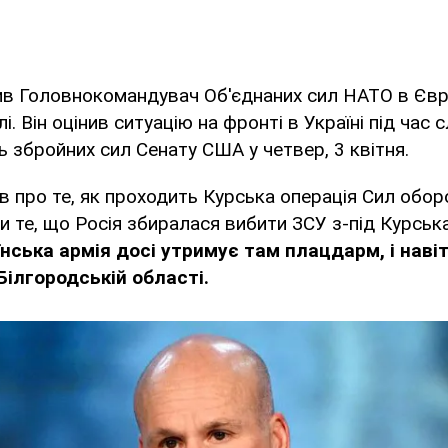
ив Головнокомандувач Об'єднаних сил НАТО в Євр
. Він оцінив ситуацію на фронті в Україні під час с
нь збройних сил Сенату США у четвер, 3 квітня.
в про те, як проходить Курська операція Сил оборо
и те, що Росія збиралася вибити ЗСУ з-під Курська
їнська армія досі утримує там плацдарм, і наві
Білгородській області.