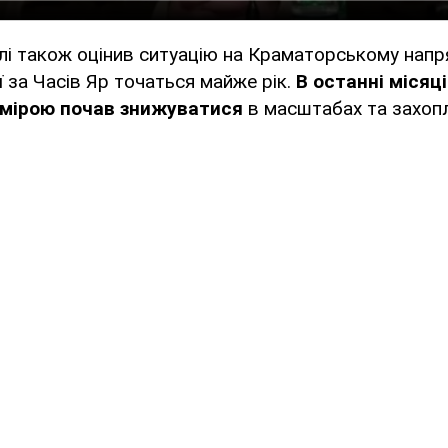
і також оцінив ситуацію на Краматорському напря
ї за Часів Яр точаться майже рік.
В останні місяц
 мірою почав знижуватися
в масштабах та захоп