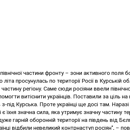
північної частини фронту – зони активного поля бо
 літа просунулась по території Росії в Курській об
 частину регіону. Саме сюди росіяни ввели північн
помогти витіснити українців. Поставили за ціль на
 з-під Курська. Проте українці ще досі там. Наразі 
 є їхня значна сила, яка утримує значну частину тер
уже гарній оборонній території на південь від Бєл
аїнці відбили невеликий контрнаступ росіян", – по