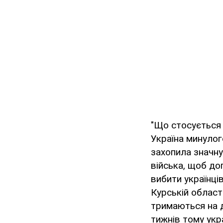
"Що стосується 
Україна минулого
захопила значну
війська, щоб до
вибити українців
Курській області
тримаються на д
тижнів тому укр