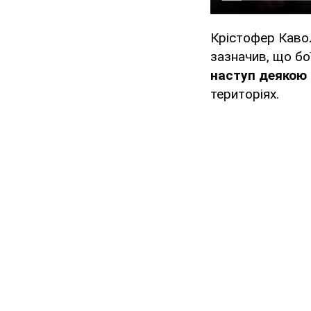
Крістофер Кавол
зазначив, що бо
наступ деякою
територіях.