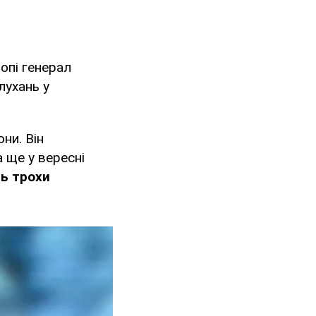
опі генерал
лухань у
ни. Він
 ще у вересні
ть трохи