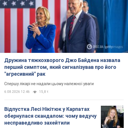
Дружина тяжкохворого Джо Байдена назвала
перший симптом, який сигналізував про його
"агресивний" рак
Спершу лікарі не надали цьому належної уваги
6.08.2026 12:46
15,8 т.
Відпустка Лесі Нікітюк у Карпатах
обернулася скандалом: чому ведучу
несправедливо захейтили
Знаменитість вийшла на пряму комунікацію в
мережі та розставила всі крапки над "і"
11 часов назад
12,6 т.
"Динамо" з перемоги стартувало у
кваліфікації Ліги конференцій. Відео
Матч відбувся в Любліні