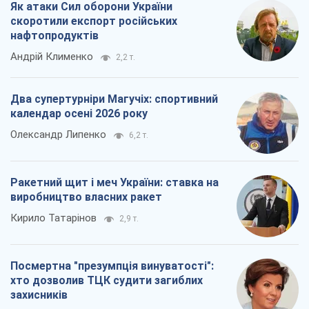
Ракетний щит і меч України: ставка на
виробництво власних ракет
Кирило Татарінов
2,9 т.
Посмертна "презумпція винуватості":
хто дозволив ТЦК судити загиблих
захисників
Марина Ставнійчук
6,6 т.
Всі думки