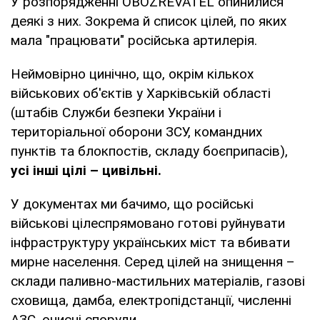
У розпорядженні OBOZREVATEL опинилися
деякі з них. Зокрема й список цілей, по яких
мала "працювати" російська артилерія.
Неймовірно цинічно, що, окрім кількох
військових об'єктів у Харківській області
(штабів Служби безпеки України і
територіальної оборони ЗСУ, командних
пунктів та блокпостів, складу боєприпасів),
усі інші цілі – цивільні.
У документах ми бачимо, що російські
військові цілеспрямовано готові руйнувати
інфраструктуру українських міст та вбивати
мирне населення. Серед цілей на знищення –
склади паливно-мастильних матеріалів, газові
сховища, дамба, електропідстанції, численні
АЗС, очисні споруди.