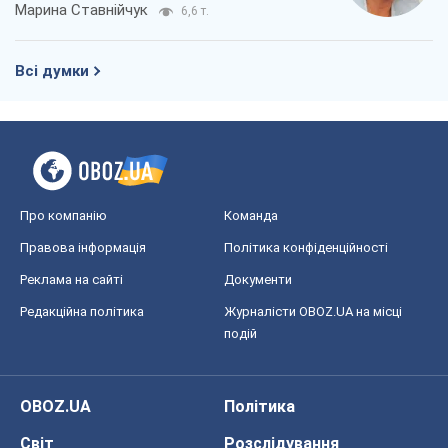
Про компанію
Команда
Правова інформація
Політика конфіденційності
Реклама на сайті
Документи
Редакційна політика
Журналісти OBOZ.UA на місці
подій
OBOZ.UA
Політика
Світ
Розслідування
Блоги
Суспільство
Регіони України
Київ
Харків
Запоріжжя
Дніпро
Черкаси