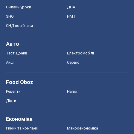
Акції
Сервіс
Food Oboz
Рецепти
Напої
Дієти
Економіка
Ринки та компанії
Макроекономіка
MedOboz
Новини медицини
MAMACLUB
Шоу
Афіша
Плітки