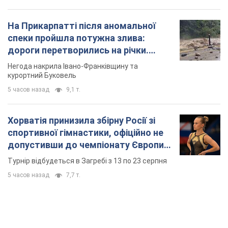
На Прикарпатті після аномальної
спеки пройшла потужна злива:
дороги перетворились на річки.
Відео
Негода накрила Івано-Франківщину та
курортний Буковель
5 часов назад
9,1 т.
Хорватія принизила збірну Росії зі
спортивної гімнастики, офіційно не
допустивши до чемпіонату Європи
основних спортсменів
Турнір відбудеться в Загребі з 13 по 23 серпня
5 часов назад
7,7 т.