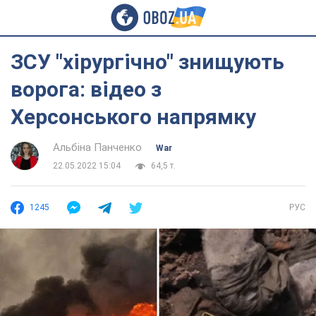
ЗСУ "хірургічно" знищують
ворога: відео з
Херсонського напрямку
Альбіна Панченко
War
22.05.2022 15:04
64,5 т.
1245
РУС