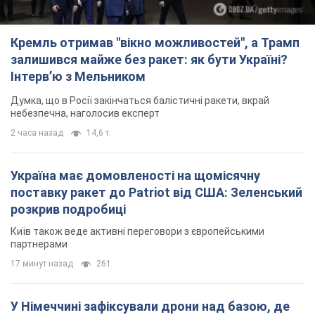
Кремль отримав "вікно можливостей", а Трамп
залишився майже без ракет: як бути Україні?
Інтерв’ю з Мельником
Думка, що в Росії закінчаться балістичні ракети, вкрай
небезпечна, наголосив експерт
2 часа назад
14,6 т.
Україна має домовленості на щомісячну
поставку ракет до Patriot від США: Зеленський
розкрив подробиці
Київ також веде активні переговори з європейськими
партнерами
17 минут назад
261
У Німеччині зафіксували дрони над базою, де