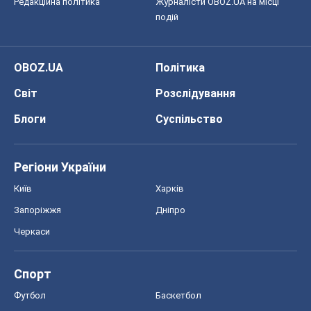
Редакційна політика
Журналісти OBOZ.UA на місці
подій
OBOZ.UA
Політика
Світ
Розслідування
Блоги
Суспільство
Регіони України
Київ
Харків
Запоріжжя
Дніпро
Черкаси
Спорт
Футбол
Баскетбол