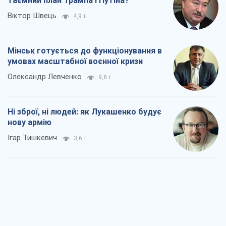
таємний план Трампа і Путіна?
Віктор Швець
4,9 т.
Мінськ готується до функціонування в
умовах масштабної воєнної кризи
Олександр Левченко
9,8 т.
Ні зброї, ні людей: як Лукашенко будує
нову армію
Ігар Тишкевич
3,6 т.