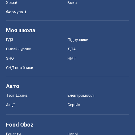
Хокей
Бокс
Формула-1
Моя школа
ГДЗ
Підручники
Онлайн уроки
ДПА
ЗНО
НМТ
СНД посібники
Авто
Тест Драйв
Електромобілі
Акції
Сервіс
Food Oboz
Рецепти
Напої