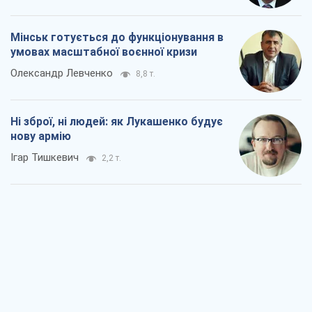
Коли закінчиться війна?
Юрій Хрістензен
2,3 т.
Україна вступила в надзвичайний
економічний стан. Чи є світло вкінці