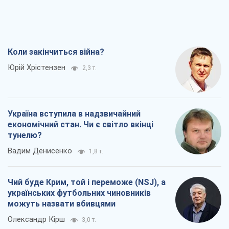
тунелю?
Вадим Денисенко
1,8 т.
Чий буде Крим, той і переможе (NSJ), а
українських футбольних чиновників
можуть назвати вбивцями
Олександр Кірш
3,0 т.
Захід проспав загрозу: Росія може
перевірити НАТО війною
Леонід Невзлін
6,1 т.
Всі думки