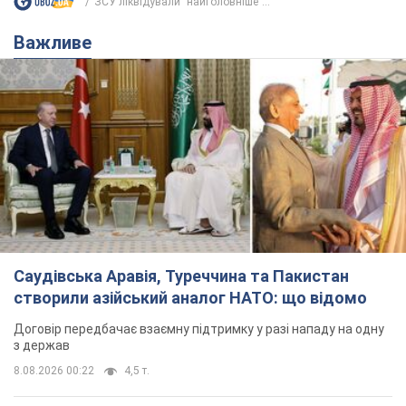
Саудівська Аравія, Туреччина та Пакистан
створили азійський аналог НАТО: що відомо
Договір передбачає взаємну підтримку у разі нападу на одну
з держав
8.08.2026 00:22
4,5 т.
На Прикарпатті після аномальної
спеки пройшла потужна злива:
дороги перетворились на річки.
Відео
Негода накрила Івано-Франківщину та
курортний Буковель
4 часа назад
7,6 т.
Хорватія принизила збірну Росії зі
спортивної гімнастики, офіційно не
допустивши до чемпіонату Європи