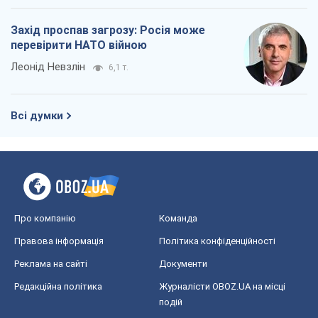
Про компанію
Команда
Правова інформація
Політика конфіденційності
Реклама на сайті
Документи
Редакційна політика
Журналісти OBOZ.UA на місці
подій
OBOZ.UA
Політика
Світ
Розслідування
Блоги
Суспільство
Регіони України
Київ
Харків
Запоріжжя
Дніпро