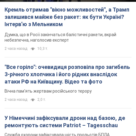
атаки РФ на Київщину. Відео та фото
Вічна пам'ять жертвам російського терору
2 часа назад
2,0 т.
У Німеччині зафіксували дрони над базою, де
ремонтують системи Patriot – Tagesschau
Служба охорони зафіксувала шість прольотів БПЛА
2 часа назад
1,3 т.