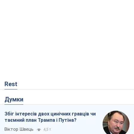
Rest
Думки
Збіг інтересів двох цинічних гравців чи
таємний план Трампа і Путіна?
Віктор Швець
4,5 т.
Мінськ готується до функціонування в
умовах масштабної воєнної кризи
Олександр Левченко
8,8 т.
Ні зброї, ні людей: як Лукашенко будує
нову армію
Ігар Тишкевич
2,2 т.