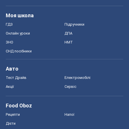
Тест Драйв
Електромобілі
Акції
Сервіс
Food Oboz
Рецепти
Напої
Дієти
Економіка
Ринки та компанії
Макроекономіка
MedOboz
Новини медицини
MAMACLUB
Шоу