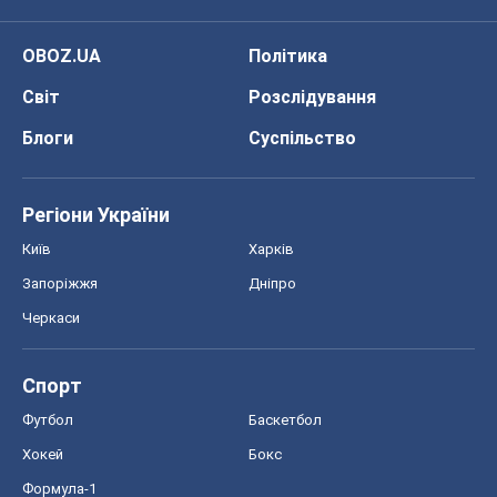
Черкаси
Спорт
Футбол
Баскетбол
Хокей
Бокс
Формула-1
Моя школа
ГДЗ
Підручники
Онлайн уроки
ДПА
ЗНО
НМТ
СНД посібники
Авто