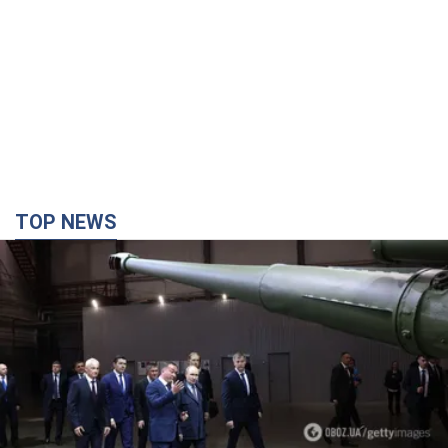
Кремль отримав "вікно можливостей", а Трамп
залишився майже без ракет: як бути Україні?
Інтерв’ю з Мельником
Думка, що в Росії закінчаться балістичні ракети, вкрай
небезпечна, наголосив експерт
2 часа назад
10,3 т.
"Все горіло": очевидиця розповіла про загибель
3-річного хлопчика і його рідних внаслідок