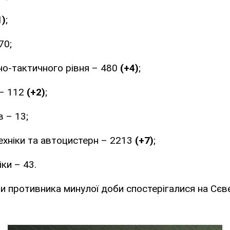
1)
;
70;
о-тактичного рівня – 480
(+4)
;
 – 112
(+2)
;
в – 13;
ехніки та автоцистерн – 2213
(+7)
;
іки – 43.
ти противника минулої доби спостерігалися на Сє