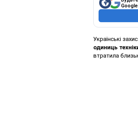
Google
Українські захис
одиниць техніки
втратила близ