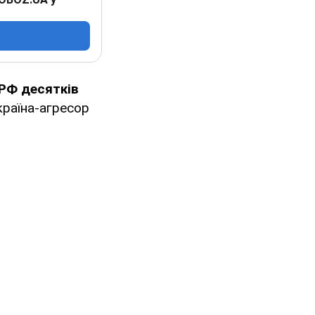
РФ десятків
країна-агресор