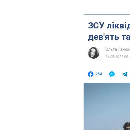
ЗСУ лікві
дев'ять т
Ольга Ганю
24.05.2022 08:
254