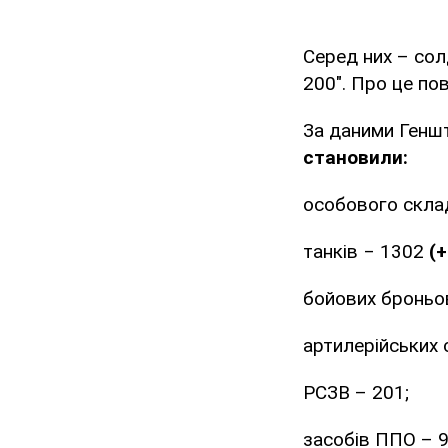
Серед них – сол
200". Про це по
За даними Генш
становили:
особового скла
танків ‒ 1302
(+
бойових броньо
артилерійських
РСЗВ – 201;
засобів ППО – 9