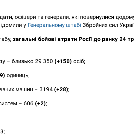
дати, офіцери та генерали, які повернулися додо
відомили у
Генеральному штабі
Збройних сил Украї
табу,
загальні бойові втрати Росії до ранку 24 т
ду – близько 29 350
(+150)
осіб;
9)
одиниць;
ваних машин ‒ 3194
(+28)
;
 систем – 606
(+2)
;
3;