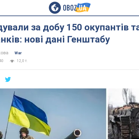
дували за добу 150 окупантів 
анків: нові дані Генштабу
кова
War
40
12,0 т.