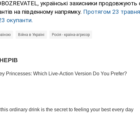
OBOZREVATEL, українські захисники продовжують
антів на південному напрямку.
Протягом 23 травня
23 окупанти.
країною
Війна в Україні
Росія - країна-агресор