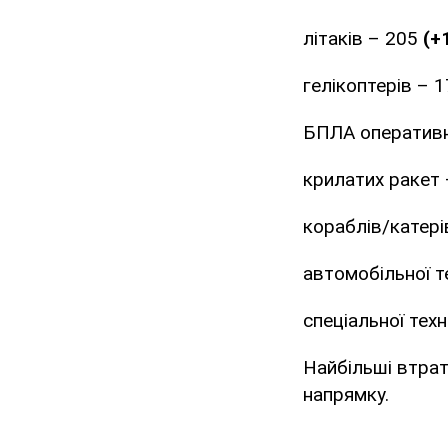
літаків – 205
(+
гелікоптерів – 1
БПЛА оперативн
крилатих ракет
кораблів/катері
автомобільної т
спеціальної техн
Найбільші втра
напрямку.