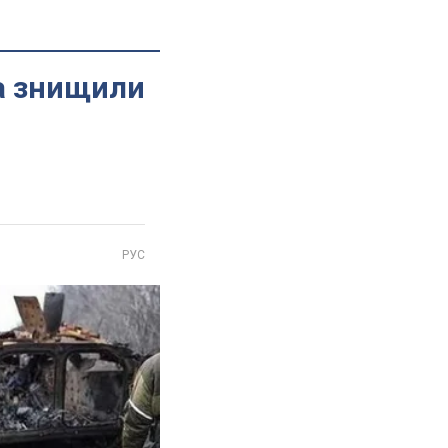
та знищили
РУС