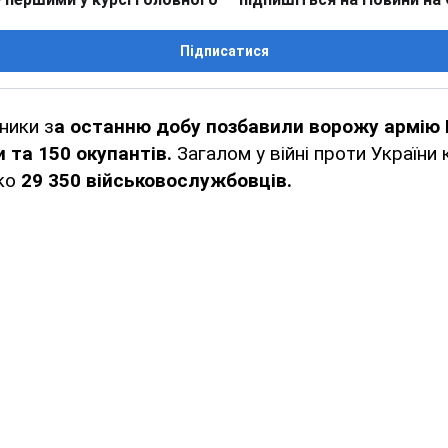
Підписатися
ники з
а останню добу позбавили ворожу армію 
 та 150 окупантів.
Загалом у війні проти України 
ько
29 350 військовослужбовців.